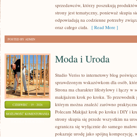
NIEGO
sprzedawców, którzy poszukują produktów
strony jest tematyczny, ponieważ skupia si
odpowiadają na codzienne potrzeby związa
oraz całego ciała.
[ Read More ]
POSTED BY ADMIN
Moda i Uroda
Studio Veriss to internetowy blog poświęc
sprawdzonym wskazówkom dla osób, które
Strona ma charakter lifestylowy i łączy w 
makijażem krok po kroku. To przewodnik
którym można znaleźć zarówno praktyczne a
CZERWIEC - 19 - 2026
Polecam Makijaż krok po kroku i DIY i k
MODA
MOŻLIWOŚĆ KOMENTOWANIA
strony skupia się przede wszystkim na uro
I
ZOSTAŁA WYŁĄCZONA
ogranicza się wyłącznie do samego malowa
URODA
pokazuje urodę jako spójną kompozycję, 