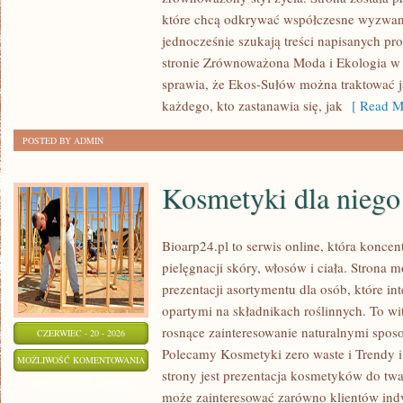
które chcą odkrywać współczesne wyzwan
jednocześnie szukają treści napisanych p
stronie Zrównoważona Moda i Ekologia w 
sprawia, że Ekos-Sułów można traktować j
każdego, kto zastanawia się, jak
[ Read M
POSTED BY ADMIN
Kosmetyki dla niego
Bioarp24.pl to serwis online, która koncen
pielęgnacji skóry, włosów i ciała. Strona 
prezentacji asortymentu dla osób, które in
opartymi na składnikach roślinnych. To wit
rosnące zainteresowanie naturalnymi spos
CZERWIEC - 20 - 2026
Polecamy Kosmetyki zero waste i Trendy
KOSMETYKI
MOŻLIWOŚĆ KOMENTOWANIA
strony jest prezentacja kosmetyków do twar
DLA
ZOSTAŁA WYŁĄCZONA
może zainteresować zarówno klientów indy