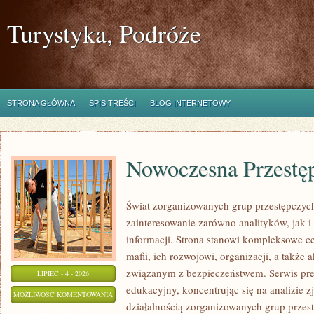
Turystyka, Podróże
STRONA GŁÓWNA
SPIS TREŚCI
BLOG INTERNETOWY
Nowoczesna Przestę
Świat zorganizowanych grup przestępczych
zainteresowanie zarówno analityków, jak i
informacji. Strona stanowi kompleksowe 
mafii, ich rozwojowi, organizacji, a takż
związanym z bezpieczeństwem. Serwis pre
LIPIEC - 4 - 2026
edukacyjny, koncentrując się na analizie 
NOWOCZESNA
MOŻLIWOŚĆ KOMENTOWANIA
działalnością zorganizowanych grup przes
PRZESTĘPCZOŚĆ
ZOSTAŁA WYŁĄCZONA