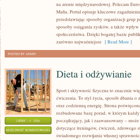
na arenie międzynarodowej. Polecam Europ
Mafia. Portal opisuje kluczowe zagadnieni
przedstawiając sposoby organizacji grup pr
sposoby osiągania zysków, a także wpływ t
społeczeństwa. Dzięki bogatej bazie publi
zarówno najważniejsze
[ Read More ]
POSTED BY ADMIN
Dieta i odżywianie
Sport i aktywność fizyczna to znacznie wię
ćwiczenia. To styl życia, sposób dbania o
oraz codzienną energię. Strona poświęcona
rozbudowane bazę porad, w którym każdy
początkujący, jak i zaawansowany – może 
LIPIEC - 4 - 2026
dotyczące treningów, ćwiczeń, zdrowego st
DIETA
MOŻLIWOŚĆ KOMENTOWANIA
świadomego rozwijania własnej sprawności
I
ZOSTAŁA WYŁĄCZONA