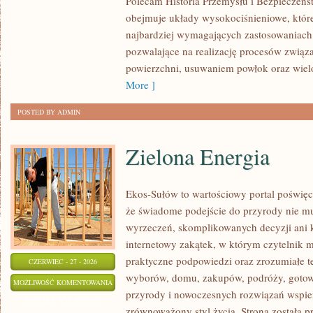
Polecam Historia Przemysłu i Bezpieczeńs
obejmuje układy wysokociśnieniowe, które
najbardziej wymagających zastosowaniac
pozwalające na realizację procesów zwią
powierzchni, usuwaniem powłok oraz wie
More ]
POSTED BY ADMIN
Zielona Energia
Ekos-Sułów to wartościowy portal poświęc
że świadome podejście do przyrody nie mu
wyrzeczeń, skomplikowanych decyzji ani 
internetowy zakątek, w którym czytelnik m
praktyczne podpowiedzi oraz zrozumiałe t
CZERWIEC - 27 - 2026
wyborów, domu, zakupów, podróży, gotowan
ZIELONA
MOŻLIWOŚĆ KOMENTOWANIA
przyrody i nowoczesnych rozwiązań wspier
ENERGIA
ZOSTAŁA WYŁĄCZONA
zrównoważony styl życia. Strona została 