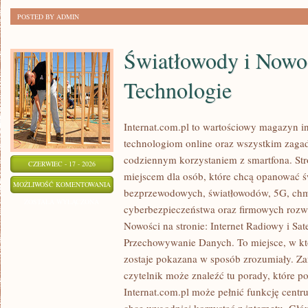
POSTED BY ADMIN
Światłowody i Nowo
Technologie
Internat.com.pl to wartościowy magazyn 
technologiom online oraz wszystkim zagadn
codziennym korzystaniem z smartfona. S
CZERWIEC - 17 - 2026
miejscem dla osób, które chcą opanować świ
ŚWIATŁOWODY
MOŻLIWOŚĆ KOMENTOWANIA
bezprzewodowych, światłowodów, 5G, chm
I
ZOSTAŁA WYŁĄCZONA
cyberbezpieczeństwa oraz firmowych rozw
NOWOCZESNE
Nowości na stronie: Internet Radiowy i Sat
TECHNOLOGIE
Przechowywanie Danych. To miejsce, w k
zostaje pokazana w sposób zrozumiały. Zam
czytelnik może znaleźć tu porady, które p
Internat.com.pl może pełnić funkcję centr