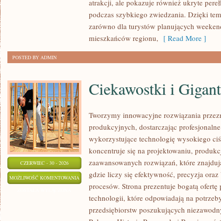
atrakcji, ale pokazuje również ukryte pere
podczas szybkiego zwiedzania. Dzięki te
zarówno dla turystów planujących weekend
mieszkańców regionu,
[ Read More ]
POSTED BY ADMIN
Ciekawostki i Gigan
Tworzymy innowacyjne rozwiązania przez
produkcyjnych, dostarczając profesjonaln
wykorzystujące technologię wysokiego ciś
koncentruje się na projektowaniu, produkc
zaawansowanych rozwiązań, które znajduj
CZERWIEC - 30 - 2026
gdzie liczy się efektywność, precyzja or
CIEKAWOSTKI
MOŻLIWOŚĆ KOMENTOWANIA
procesów. Strona prezentuje bogatą ofertę
I
ZOSTAŁA WYŁĄCZONA
technologii, które odpowiadają na potrze
GIGANTY
przedsiębiorstw poszukujących niezawodn
ŚWIATA