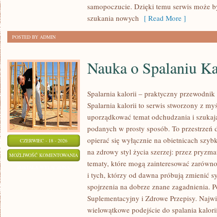
samopoczucie. Dzięki temu serwis może b
szukania nowych
[ Read More ]
POSTED BY ADMIN
Nauka o Spalaniu Ka
Spalarnia kalorii – praktyczny przewodnik
Spalarnia kalorii to serwis stworzony z my
uporządkować temat odchudzania i szukają
podanych w prosty sposób. To przestrzeń d
opierać się wyłącznie na obietnicach szybk
CZERWIEC - 18 - 2026
na zdrowy styl życia szerzej: przez pryzma
NAUKA
MOŻLIWOŚĆ KOMENTOWANIA
tematy, które mogą zainteresować zarówno
O
ZOSTAŁA WYŁĄCZONA
i tych, którzy od dawna próbują zmienić s
SPALANIU
spojrzenia na dobrze znane zagadnienia. 
KALORII
Suplementacyjny i Zdrowe Przepisy. Najwię
wielowątkowe podejście do spalania kalor