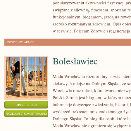
popularyzowaniu aktywności fizycznej, pr
ODŻYWIANIE
związane z siłownią, fitnessem, sportami r
funkcjonalnym, bieganiem, jazdą na rowerz
szeroko rozumianym zdrowiem. Opis opier
w serwisie. Polecam Zdrowie i regeneracja
POSTED BY ADMIN
Bolesławiec
Moda Wrocław to różnorodny serwis inte
ciekawych miejsc na Dolnym Śląsku, ze 
Wrocławia oraz miast, które tworzą niezwyk
Polski. Strona jest blogiem, w którym moż
informacje dotyczące zwiedzania, historii, 
LIPIEC - 2 - 2026
wydarzeń, rekreacji oraz codziennego życi
BOLESŁAWIEC
MOŻLIWOŚĆ KOMENTOWANIA
Dolnego Śląska. To blog dla osób, które lu
ZOSTAŁA WYŁĄCZONA
Moda Wrocław nie ogranicza się wyłącznie