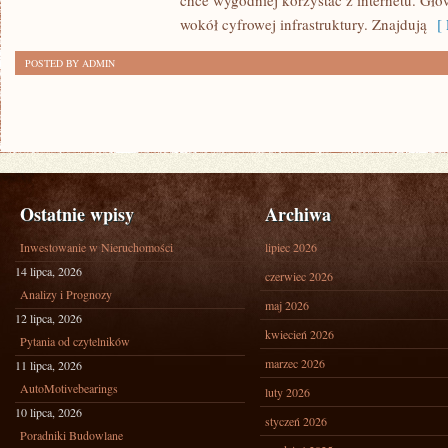
chce wygodniej korzystać z internetu. Głó
wokół cyfrowej infrastruktury. Znajdują
[ 
POSTED BY ADMIN
Ostatnie wpisy
Archiwa
Inwestowanie w Nieruchomości
lipiec 2026
14 lipca, 2026
czerwiec 2026
Analizy i Prognozy
maj 2026
12 lipca, 2026
kwiecień 2026
Pytania od czytelników
marzec 2026
11 lipca, 2026
AutoMotivebearings
luty 2026
10 lipca, 2026
styczeń 2026
Poradniki Budowlane