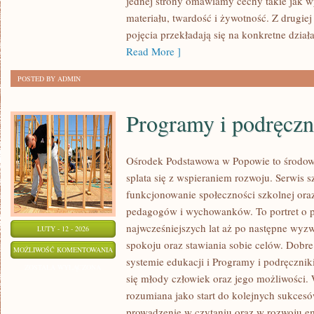
jednej strony omawiamy cechy takie jak w
materiału, twardość i żywotność. Z drugiej
pojęcia przekładają się na konkretne dzia
Read More ]
POSTED BY ADMIN
Programy i podręczn
Ośrodek Podstawowa w Popowie to środow
splata się z wspieraniem rozwoju. Serwis 
funkcjonowanie społeczności szkolnej oraz
pedagogów i wychowanków. To portret o 
najwcześniejszych lat aż po następne wyz
LUTY - 12 - 2026
spokoju oraz stawiania sobie celów. Dobre
PROGRAMY
MOŻLIWOŚĆ KOMENTOWANIA
systemie edukacji i Programy i podręcznik
I
ZOSTAŁA WYŁĄCZONA
się młody człowiek oraz jego możliwości. 
PODRĘCZNIKI
rozumiana jako start do kolejnych sukcesó
prowadzenie w czytaniu oraz w rozwoju em