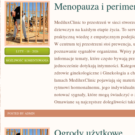
Menopauza i perime
MediluxClinic to przestrzeń w sieci stwor
dziewczyn na każdym etapie życia. To serw
praktyczną wiedzę z empatycznym podejś
W centrum tej przestrzeni stoi prewencja
poznawanie sygnałów organizmu. Wpisy p
LUTY - 18 - 2026
informacje tematy, które często bywają pr
MENOPAUZA
MOŻLIWOŚĆ KOMENTOWANIA
jednocześnie dotykają intymności. Kategor
I
ZOSTAŁA WYŁĄCZONA
zdrowie ginekologiczne i Ginekologia a ch
PERIMENOPAUZA
łamach MediluxClinic pojawiają się materi
rytmowi hormonalnemu, jego indywidualn
notować sygnały, które mogą świadczyć o
Omawiane są najczęstsze dolegliwości taki
POSTED BY ADMIN
Ogrody użytkowe