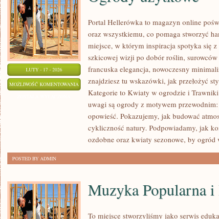
Portal Hellerówka to magazyn online po
oraz wszystkiemu, co pomaga stworzyć har
miejsce, w którym inspiracja spotyka się z
szkicowej wizji po dobór roślin, surowców i 
francuska elegancja, nowoczesny minimali
LUTY - 17 - 2026
znajdziesz tu wskazówki, jak przełożyć sty
OGRODY
MOŻLIWOŚĆ KOMENTOWANIA
Kategorie to Kwiaty w ogrodzie i Trawnik
UŻYTKOWE
ZOSTAŁA WYŁĄCZONA
uwagi są ogrody z motywem przewodnim: t
opowieść. Pokazujemy, jak budować atmosf
cykliczność natury. Podpowiadamy, jak 
ozdobne oraz kwiaty sezonowe, by ogród 
POSTED BY ADMIN
Muzyka Popularna 
To miejsce stworzyliśmy jako serwis eduk