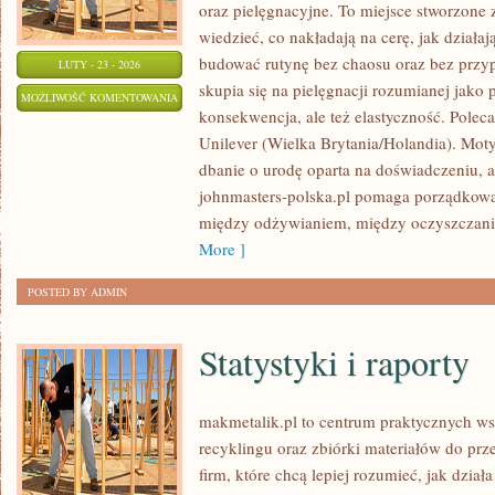
oraz pielęgnacyjne. To miejsce stworzone z
wiedzieć, co nakładają na cerę, jak działaj
budować rutynę bez chaosu oraz bez prz
LUTY - 23 - 2026
skupia się na pielęgnacji rozumianej jako 
ORIFLAME
MOŻLIWOŚĆ KOMENTOWANIA
konsekwencja, ale też elastyczność. Pole
(SZWECJA)
ZOSTAŁA WYŁĄCZONA
Unilever (Wielka Brytania/Holandia). Mo
dbanie o urodę oparta na doświadczeniu, a 
johnmasters-polska.pl pomaga porządkować
między odżywianiem, między oczyszczani
More ]
POSTED BY ADMIN
Statystyki i raporty
makmetalik.pl to centrum praktycznych 
recyklingu oraz zbiórki materiałów do prze
firm, które chcą lepiej rozumieć, jak dział