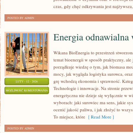
czas, gdy chęć odkrywania jest najżywsza,
POSTED BY ADMIN
Energia odnawialna 
Wikana BioEnergia to przestrzeń stworzon
temat bioenergii w sposób praktyczny, ale
porządkuje wiedzę o tym, jak biomasa może
mocy, jak wygląda logistyka surowca, ora
grę wchodzą ekonomia i sprawność. Katego
LUTY - 12 - 2026
Technologie i innowacje. Na stronie przewi
ENERGIA
MOŻLIWOŚĆ KOMENTOWANIA
energetyczna nie dzieje się wyłącznie w wi
ODNAWIALNA
ZOSTAŁA WYŁĄCZONA
wyborach: jaki surowiec ma sens, jakie sys
W
ocenić jakość paliwa, i jak złożyć to wszy
POLSCE
To miejsce, które
[ Read More ]
POSTED BY ADMIN