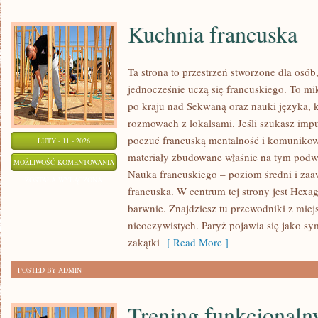
Kuchnia francuska
Ta strona to przestrzeń stworzone dla osób,
jednocześnie uczą się francuskiego. To m
po kraju nad Sekwaną oraz nauki języka, 
rozmowach z lokalsami. Jeśli szukasz impu
poczuć francuską mentalność i komunikować
LUTY - 11 - 2026
materiały zbudowane właśnie na tym podw
KUCHNIA
MOŻLIWOŚĆ KOMENTOWANIA
Nauka francuskiego – poziom średni i za
FRANCUSKA
ZOSTAŁA WYŁĄCZONA
francuska. W centrum tej strony jest Hexag
barwnie. Znajdziesz tu przewodniki z miej
nieoczywistych. Paryż pojawia się jako sy
zakątki
[ Read More ]
POSTED BY ADMIN
Trening funkcjonalny