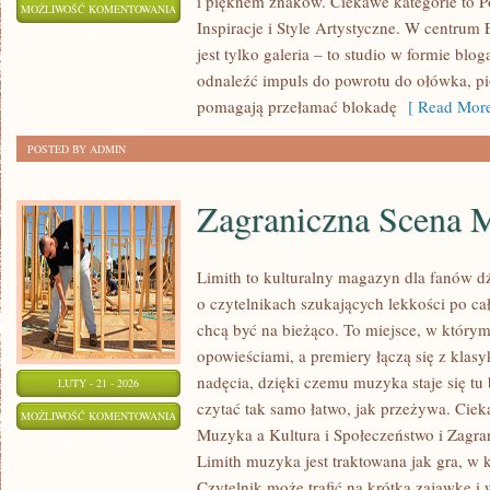
i pięknem znaków. Ciekawe kategorie to 
SZKICOWNIK
MOŻLIWOŚĆ KOMENTOWANIA
Inspiracje i Style Artystyczne. W centrum E
I
ZOSTAŁA WYŁĄCZONA
jest tylko galeria – to studio w formie bl
CODZIENNA
odnaleźć impuls do powrotu do ołówka, pi
PRAKTYKA
pomagają przełamać blokadę
[ Read More
POSTED BY ADMIN
Zagraniczna Scena 
Limith to kulturalny magazyn dla fanów d
o czytelnikach szukających lekkości po cał
chcą być na bieżąco. To miejsce, w którym
opowieściami, a premiery łączą się z klas
nadęcia, dzięki czemu muzyka staje się tu b
LUTY - 21 - 2026
czytać tak samo łatwo, jak przeżywa. Cieka
ZAGRANICZNA
MOŻLIWOŚĆ KOMENTOWANIA
Muzyka a Kultura i Społeczeństwo i Zagr
SCENA
ZOSTAŁA WYŁĄCZONA
Limith muzyka jest traktowana jak gra, w k
MUZYCZNA
Czytelnik może trafić na krótką zajawkę i