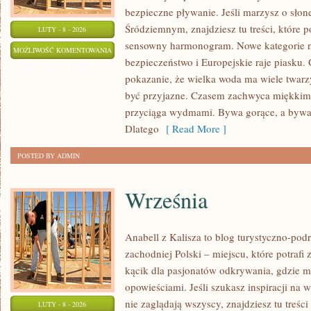
bezpieczne pływanie. Jeśli marzysz o sł
Śródziemnym, znajdziesz tu treści, które
LUTY - 8 - 2026
sensowny harmonogram. Nowe kategorie na
BAŁTYK
MOŻLIWOŚĆ KOMENTOWANIA
bezpieczeństwo i Europejskie raje piasku. 
BEZ
ZOSTAŁA WYŁĄCZONA
pokazanie, że wielka woda ma wiele twarzy
TAJEMNIC
być przyjazne. Czasem zachwyca miękkim
przyciąga wydmami. Bywa gorące, a bywa 
Dlatego
[ Read More ]
POSTED BY ADMIN
Września
Anabell z Kalisza to blog turystyczno-pod
zachodniej Polski – miejscu, które potrafi
kącik dla pasjonatów odkrywania, gdzie m
opowieściami. Jeśli szukasz inspiracji na 
nie zaglądają wszyscy, znajdziesz tu treś
LUTY - 8 - 2026