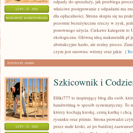
odpady do sprzedaży, jak przebiega proces
właściwe postępowanie z odpadami ma znac
LUTY - 23 - 2026
dla opłacalności. Strona skupia się na pra
STATYSTYKI
MOŻLIWOŚĆ KOMENTOWANIA
pozornie bezużyteczne rzeczy w zysk, jed
I
ZOSTAŁA WYŁĄCZONA
ponownego użycia. Ciekawe kategorie to 
RAPORTY
ekologiczna. Główną ideą makmetalik.pl jes
abstrakcyjne hasło, ale realny proces. Zam
czym jest surowiec wtórny oraz jakie
[ Re
POSTED BY ADMIN
Szkicownik i Codzie
Elfiki777 to inspirujący blog dla osób, któ
handwriting w sposób systematyczny. To mi
którzy kochają kreskę, cenią kartkę i chc
rysunku oraz piśmie. Strona prowadzi czyt
przez małe kroki, aż po bardziej zaawans
LUTY - 21 - 2026