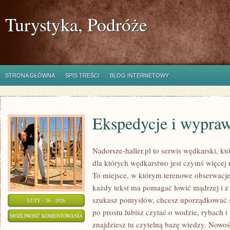
Turystyka, Podróże
STRONA GŁÓWNA
SPIS TREŚCI
BLOG INTERNETOWY
Ekspedycje i wypra
Nadorsze-haller.pl to serwis wędkarski, kt
dla których wędkarstwo jest czymś więce
To miejsce, w którym terenowe obserwacje
każdy tekst ma pomagać łowić mądrzej i z w
szukasz pomysłów, chcesz uporządkować sw
LUTY - 26 - 2026
po prostu lubisz czytać o wodzie, rybach i
EKSPEDYCJE
MOŻLIWOŚĆ KOMENTOWANIA
znajdziesz tu czytelną bazę wiedzy. Nowości
I
ZOSTAŁA WYŁĄCZONA