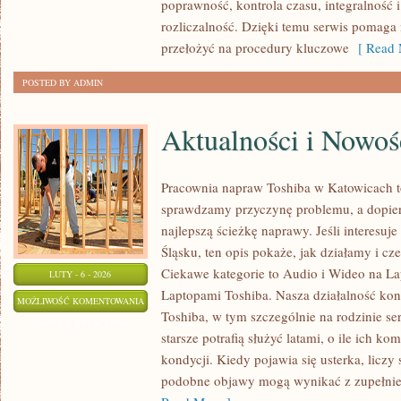
poprawność, kontrola czasu, integralność i
rozliczalność. Dzięki temu serwis pomaga n
przełożyć na procedury kluczowe
[ Read 
POSTED BY ADMIN
Aktualności i Nowoś
Pracownia napraw Toshiba w Katowicach t
sprawdzamy przyczynę problemu, a dopie
najlepszą ścieżkę naprawy. Jeśli interesuj
Śląsku, ten opis pokaże, jak działamy i c
Ciekawe kategorie to Audio i Wideo na La
LUTY - 6 - 2026
Laptopami Toshiba. Nasza działalność kon
AKTUALNOŚCI
MOŻLIWOŚĆ KOMENTOWANIA
Toshiba, w tym szczególnie na rodzinie ser
I
ZOSTAŁA WYŁĄCZONA
starsze potrafią służyć latami, o ile ich k
NOWOŚCI
kondycji. Kiedy pojawia się usterka, liczy
TOSHIBA
podobne objawy mogą wynikać z zupełnie 