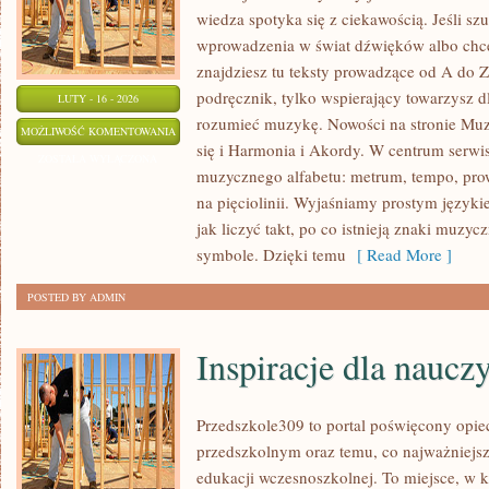
wiedza spotyka się z ciekawością. Jeśli s
wprowadzenia w świat dźwięków albo chc
znajdziesz tu teksty prowadzące od A do Z
podręcznik, tylko wspierający towarzysz dl
LUTY - 16 - 2026
rozumieć muzykę. Nowości na stronie Mu
MUZYKA
MOŻLIWOŚĆ KOMENTOWANIA
się i Harmonia i Akordy. W centrum serwi
POPULARNA
ZOSTAŁA WYŁĄCZONA
muzycznego alfabetu: metrum, tempo, prow
I
na pięciolinii. Wyjaśniamy prostym język
ROZRYWKOWA
jak liczyć takt, po co istnieją znaki muzycz
symbole. Dzięki temu
[ Read More ]
POSTED BY ADMIN
Inspiracje dla nauczy
Przedszkole309 to portal poświęcony opi
przedszkolnym oraz temu, co najważniejsz
edukacji wczesnoszkolnej. To miejsce, w 