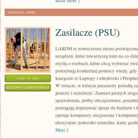
Read More ]
POSTED BY ADMIN
Zasilacze (PSU)
LAKOM to nowoczesna strona poświęcona
urządzeń, które towarzyszą nam na co dzie
myślą o osobach, które chcą wybierać świa
potrzebują konkretnej pomocy wtedy, gdy
kategorie to Laptopy i ultrabooki i Periphe
LUTY - 6 - 2026
W świecie, w którym parametry potrafią 
ZASILACZE
MOŻLIWOŚĆ KOMENTOWANIA
jasność i rzetelność. Zamiast pustych slog
(PSU)
ZOSTAŁA WYŁĄCZONA
sprawdzenia, próby obciążeniowe, poradni
pomagają dopasować sprzęt do budżetu i
opisuje komputery stacjonarne i komputery
ekosystem: jednostki centralne, karty graf
More ]