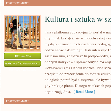
POSTED BY ADMIN
Kultura i sztuka w s
nasza platforma edukacyjna to wortal o na
o tym, jak kształcić się w modelu szkoły o
myślą o uczniach, rodzicach oraz pedagog
codzienność e-learningu. Jeśli interesuje C
zastosowania, znajdziesz tu podpowiedzi, 
LUTY - 6 - 2026
dobrych nawyków i sprawdzonych rozwiąza
KULTURA
MOŻLIWOŚĆ KOMENTOWANIA
Uczniowski głos i Kącik rodzica. Idea serw
I
ZOSTAŁA WYŁĄCZONA
przejściu od przeciążenia do ładu w edukac
SZTUKA
odległość potrafi być elastyczne, ale bywa
W
gdy brakuje planu. Dlatego w tekstach poj
SZKOLE
organizację dnia,
[ Read More ]
POSTED BY ADMIN