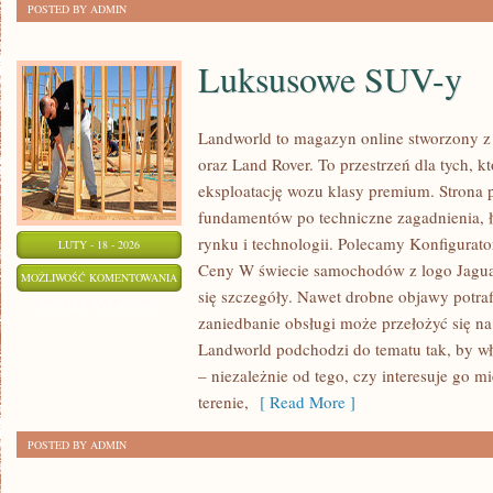
POSTED BY ADMIN
Luksusowe SUV-y
Landworld to magazyn online stworzony z
oraz Land Rover. To przestrzeń dla tych, k
eksploatację wozu klasy premium. Strona 
fundamentów po techniczne zagadnienia, ł
rynku i technologii. Polecamy Konfigurator
LUTY - 18 - 2026
Ceny W świecie samochodów z logo Jaguar
LUKSUSOWE
MOŻLIWOŚĆ KOMENTOWANIA
się szczegóły. Nawet drobne objawy potra
SUV-
ZOSTAŁA WYŁĄCZONA
zaniedbanie obsługi może przełożyć się n
Y
Landworld podchodzi do tematu tak, by wł
– niezależnie od tego, czy interesuje go mi
terenie,
[ Read More ]
POSTED BY ADMIN