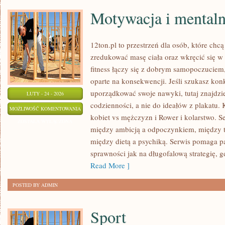
Motywacja i mental
12ton.pl to przestrzeń dla osób, które ch
zredukować masę ciała oraz wkręcić się w 
fitness łączy się z dobrym samopoczuciem,
oparte na konsekwencji. Jeśli szukasz kon
uporządkować swoje nawyki, tutaj znajdz
LUTY - 24 - 2026
codzienności, a nie do ideałów z plakatu. 
MOTYWACJA
MOŻLIWOŚĆ KOMENTOWANIA
kobiet vs mężczyzn i Rower i kolarstwo. S
I
ZOSTAŁA WYŁĄCZONA
między ambicją a odpoczynkiem, między t
MENTALNOŚĆ
między dietą a psychiką. Serwis pomaga pa
sprawności jak na długofalową strategię, gd
Read More ]
POSTED BY ADMIN
Sport