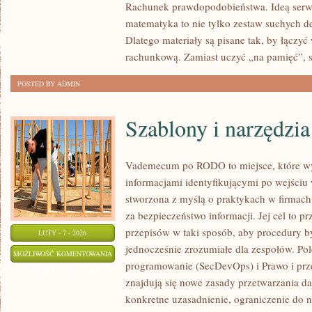
Rachunek prawdopodobieństwa. Ideą serwis
matematyka to nie tylko zestaw suchych def
Dlatego materiały są pisane tak, by łączyć
rachunkową. Zamiast uczyć „na pamięć”, s
POSTED BY ADMIN
Szablony i narzędzia
Vademecum po RODO to miejsce, które wy
informacjami identyfikującymi po wejściu
stworzona z myślą o praktykach w firmach
za bezpieczeństwo informacji. Jej cel to prz
przepisów w taki sposób, aby procedury b
LUTY - 7 - 2026
jednocześnie zrozumiałe dla zespołów. P
SZABLONY
MOŻLIWOŚĆ KOMENTOWANIA
programowanie (SecDevOps) i Prawo i prz
I
ZOSTAŁA WYŁĄCZONA
znajdują się nowe zasady przetwarzania d
NARZĘDZIA
konkretne uzasadnienie, ograniczenie do 