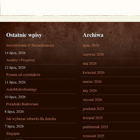
Ostatnie wpisy
Archiwa
Inwestowanie w Nieruchomości
lipiec 2026
14 lipca, 2026
czerwiec 2026
Analizy i Prognozy
maj 2026
12 lipca, 2026
kwiecień 2026
Pytania od czytelników
marzec 2026
11 lipca, 2026
AutoMotivebearings
luty 2026
10 lipca, 2026
styczeń 2026
Poradniki Budowlane
grudzień 2025
8 lipca, 2026
listopad 2025
Jak wybierać zabawki dla dziecka
7 lipca, 2026
październik 2025
Singapur
wrzesień 2025