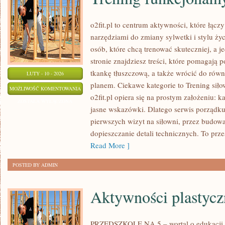
o2fit.pl to centrum aktywności, które łącz
narzędziami do zmiany sylwetki i stylu życ
osób, które chcą trenować skuteczniej, a j
stronie znajdziesz treści, które pomagają
tkankę tłuszczową, a także wrócić do równ
LUTY - 10 - 2026
planem. Ciekawe kategorie to Trening siło
TRENING
MOŻLIWOŚĆ KOMENTOWANIA
o2fit.pl opiera się na prostym założeniu: k
FUNKCJONALNY
ZOSTAŁA WYŁĄCZONA
jasne wskazówki. Dlatego serwis porządku
I
pierwszych wizyt na siłowni, przez budow
MOBILITY
dopieszczanie detali technicznych. To prze
Read More ]
POSTED BY ADMIN
Aktywności plastycz
PRZEDSZKOLE NA 5 – wortal o edukacji d