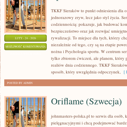
TKKF Sieraków to punkt odniesienia dla os
jednorazowy zryw, lecz jako styl życia. Se
codziennością: pokazuje, jak budować kon
bezpieczeństwo oraz jak rozwijać umiejęt
rywalizacji. To miejsce dla tych, którzy ch
LUTY - 24 - 2026
niezależnie od tego, czy są na etapie powr
SPORT
MOŻLIWOŚĆ KOMENTOWANIA
nożna i Psychologia sportu. W centrum serwi
ZOSTAŁA WYŁĄCZONA
tylko zbiorem ćwiczeń, ale planem, który
realiów dnia codziennego. TKKF Sierakó
sposób, który uwzględnia odpoczynek,
[ 
POSTED BY ADMIN
Oriflame (Szwecja)
johnmasters-polska.pl to serwis dla osób, k
pielęgnacyjnymi i chcą podejmować bard