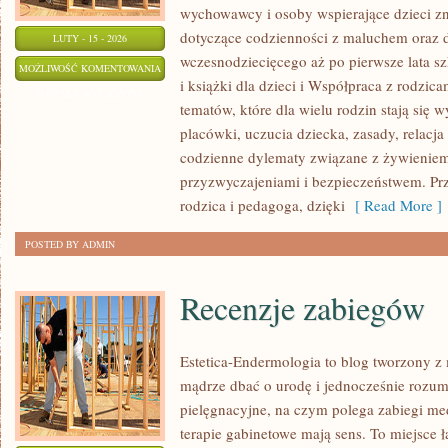
wychowawcy i osoby wspierające dzieci z
dotyczące codzienności z maluchem oraz 
LUTY - 15 - 2026
wczesnodziecięcego aż po pierwsze lata sz
INSPIRACJE
MOŻLIWOŚĆ KOMENTOWANIA
i książki dla dzieci i Współpraca z rodzica
DLA
ZOSTAŁA WYŁĄCZONA
tematów, które dla wielu rodzin stają się
NAUCZYCIELI
placówki, uczucia dziecka, zasady, relacja
codzienne dylematy związane z żywieniem
przyzwyczajeniami i bezpieczeństwem. Pr
rodzica i pedagoga, dzięki
[ Read More ]
POSTED BY ADMIN
Recenzje zabiegów
Estetica-Endermologia to blog tworzony z 
mądrze dbać o urodę i jednocześnie rozumi
pielęgnacyjne, na czym polega zabiegi me
terapie gabinetowe mają sens. To miejsce 