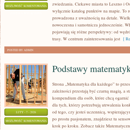
zwiedzania. Ciekawe miasta to Leszno i Os
WRZEŚNIA
MOŻLIWOŚĆ KOMENTOWANIA
wyłącznie katalog punktów na mapie. To r
ZOSTAŁA WYŁĄCZONA
prowadzona z uważnością na detale. Wielko
nowoczesna i samotnicza jednocześnie. Wła
pojawiają się różne perspektywy: od wędr
trasy. W centrum zainteresowania jest
[ Re
POSTED BY ADMIN
Podstawy matematyk
Strona „Matematyka dla każdego” to przes
zależności przestają być czarną magią, a st
kompendium dla osób, które chcą ogarnić
dla tych, którzy potrzebują utrwalenia ko
od tego, czy jesteś uczennicą, wspierając
LUTY - 7 - 2026
po prostu pasjonatem, znajdziesz tu sens
PODSTAWY
MOŻLIWOŚĆ KOMENTOWANIA
krok po kroku. Zobacz także Matematyczne
MATEMATYKI
ZOSTAŁA WYŁĄCZONA