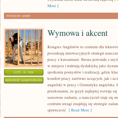
More ]
POSTED BY ADMIN
Wymowa i akcent
Kongres Anglistów to centrum dla lektorów
poszukują innowacyjnych strategii naucza
pracy z kursantami. Strona powstała z myśl
w miejscu i traktują dydaktykę jako dynam
spotkania pomysłów i realizacji, gdzie klu
LUTY - 20 - 2026
komfort pracy zarówno uczących, jak i uc
WYMOWA
MOŻLIWOŚĆ KOMENTOWANIA
angielski w pracy i Gramatyka angielska. I
I
ZOSTAŁA WYŁĄCZONA
przekonaniu, że język najlepiej rozwija si
AKCENT
sensowne zadania, a nauczyciel staje się
centrum uwagi znajdują się strategie zadan
sprawczość
[ Read More ]