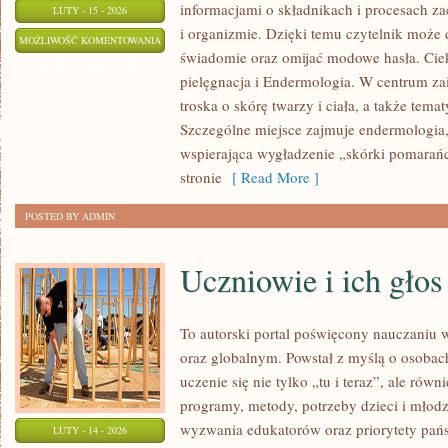
informacjami o składnikach i procesach z
LUTY - 15 - 2026
i organizmie. Dzięki temu czytelnik może 
RECENZJE
MOŻLIWOŚĆ KOMENTOWANIA
świadomie oraz omijać modowe hasła. Ci
ZABIEGÓW
ZOSTAŁA WYŁĄCZONA
pielęgnacja i Endermologia. W centrum zai
troska o skórę twarzy i ciała, a także tema
Szczególne miejsce zajmuje endermologia,
wspierająca wygładzenie „skórki pomarań
stronie
[ Read More ]
POSTED BY ADMIN
Uczniowie i ich głos
To autorski portal poświęcony nauczaniu 
oraz globalnym. Powstał z myślą o osobach
uczenie się nie tylko „tu i teraz”, ale równ
programy, metody, potrzeby dzieci i młodz
wyzwania edukatorów oraz priorytety pańs
LUTY - 14 - 2026