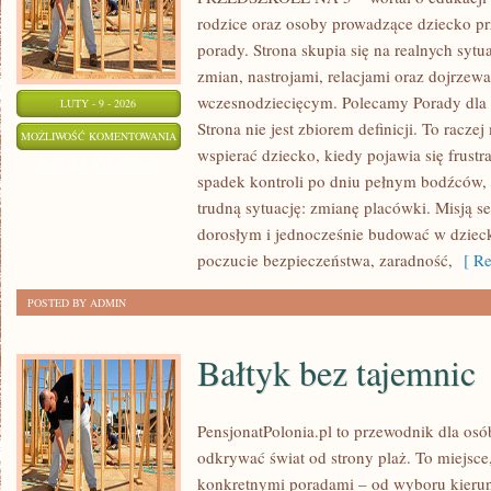
rodzice oraz osoby prowadzące dziecko pr
porady. Strona skupia się na realnych syt
zmian, nastrojami, relacjami oraz dojrze
wczesnodziecięcym. Polecamy Porady dla 
LUTY - 9 - 2026
Strona nie jest zbiorem definicji. To racz
AKTYWNOŚCI
MOŻLIWOŚĆ KOMENTOWANIA
wspierać dziecko, kiedy pojawia się frust
PLASTYCZNE
ZOSTAŁA WYŁĄCZONA
spadek kontroli po dniu pełnym bodźców, 
trudną sytuację: zmianę placówki. Misją se
dorosłym i jednocześnie budować w dzieck
poczucie bezpieczeństwa, zaradność,
[ Re
POSTED BY ADMIN
Bałtyk bez tajemnic
PensjonatPolonia.pl to przewodnik dla osó
odkrywać świat od strony plaż. To miejsce,
konkretnymi poradami – od wyboru kierun