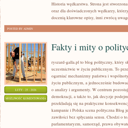
Historia wędkarstwa. Strona jest stworzona
WYPRAWY
oraz dla doświadczonych wędkarzy, którzy
docenią klarowne opisy, inni zwrócą uwag
POSTED BY ADMIN
Fakty i mity o polity
ryszard-galla.pl to blog polityczny, który
uczestnictwie w życiu publicznym. To prze
ogarniać mechanizmy państwa i wspólnoty
życiu publicznym, a jednocześnie budować
o analizy i argumenty. W centrum pozostaj
LUTY - 25 - 2026
demokracji, a także to, jak decyzje pode
FAKTY
MOŻLIWOŚĆ KOMENTOWANIA
przekładają się na praktyczne konsekwenc
I
ZOSTAŁA WYŁĄCZONA
kampanie i Polska scena polityczna Blog j
MITY
zawiłości bez spłycania sensu. Chodzi o to
O
parlamentaryzm, samorząd, prawa obywat
POLITYCE