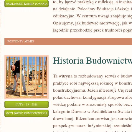
to, by łączyć praktykę z refleksją, a inspi
UCZNIOWIE
MOŻLIWOŚĆ KOMENTOWANIA
na działanie. Polecamy Edukacja i Szkoła 
I
ZOSTAŁA WYŁĄCZONA
edukacyjne. W centrum uwagi znajduje się 
ICH
Opisujemy, jak budować motywację, jak ws
GŁOS
łagodnie przechodzić przez trudności poja
POSTED BY ADMIN
Historia Budownict
Ta witryna to rozbudowany serwis o budo
praktyce robi największą różnicę w konst
konstrukcyjnemu. Jeżeli interesuje Cię real
połać dachowa, kondygnacja stropowa albo d
wiedzę podane w zrozumiały sposób, bez z
LUTY - 13 - 2026
kategorie Drewno w Architekturze Świata i
HISTORIA
MOŻLIWOŚĆ KOMENTOWANIA
drewnianej. Rdzeniem serwisu jest surowi
BUDOWNICTWA
ZOSTAŁA WYŁĄCZONA
perspektyw naraz: inżynierskiej, rzemieśln
DREWNIANEGO