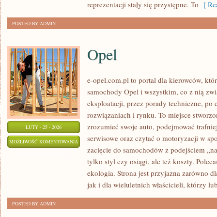
reprezentacji stały się przystępne. To
[ Rea
POSTED BY ADMIN
Opel
e-opel.com.pl to portal dla kierowców, któ
samochody Opel i wszystkim, co z nią zwi
eksploatacji, przez porady techniczne, po
rozwiązaniach i rynku. To miejsce stworzon
zrozumieć swoje auto, podejmować trafnie
LUTY - 25 - 2026
serwisowe oraz czytać o motoryzacji w sp
OPEL
MOŻLIWOŚĆ KOMENTOWANIA
zacięcie do samochodów z podejściem „na c
ZOSTAŁA WYŁĄCZONA
tylko styl czy osiągi, ale też koszty. Pole
ekologia. Strona jest przyjazna zarówno dl
jak i dla wieluletnich właścicieli, którzy lu
POSTED BY ADMIN