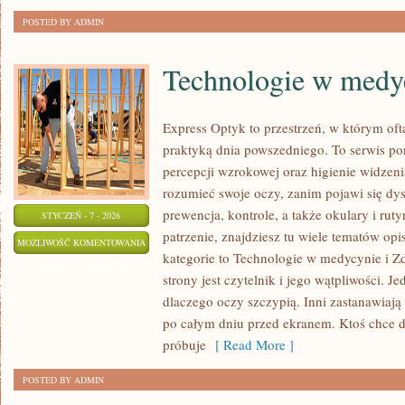
POSTED BY ADMIN
Technologie w medy
Express Optyk to przestrzeń, w którym oft
praktyką dnia powszedniego. To serwis p
percepcji wzrokowej oraz higienie widzenia
rozumieć swoje oczy, zanim pojawi się dysk
prewencja, kontrole, a także okulary i rut
STYCZEŃ - 7 - 2026
patrzenie, znajdziesz tu wiele tematów op
TECHNOLOGIE
MOŻLIWOŚĆ KOMENTOWANIA
kategorie to Technologie w medycynie i Z
W
ZOSTAŁA WYŁĄCZONA
strony jest czytelnik i jego wątpliwości. J
MEDYCYNIE
dlaczego oczy szczypią. Inni zastanawiają 
po całym dniu przed ekranem. Ktoś chce do
próbuje
[ Read More ]
POSTED BY ADMIN