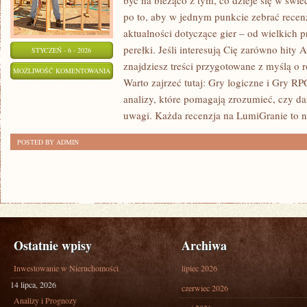
być na bieżąco z tym, co dzieje się w świe
po to, aby w jednym punkcie zebrać recenz
aktualności dotyczące gier – od wielkich 
perełki. Jeśli interesują Cię zarówno hity
STYCZEŃ - 6 - 2026
znajdziesz treści przygotowane z myślą o r
GRY
MOŻLIWOŚĆ KOMENTOWANIA
Warto zajrzeć tutaj: Gry logiczne i Gry R
MMO
ZOSTAŁA WYŁĄCZONA
analizy, które pomagają zrozumieć, czy dan
uwagi. Każda recenzja na LumiGranie to ni
POSTED BY ADMIN
Ostatnie wpisy
Archiwa
Inwestowanie w Nieruchomości
lipiec 2026
14 lipca, 2026
czerwiec 2026
Analizy i Prognozy