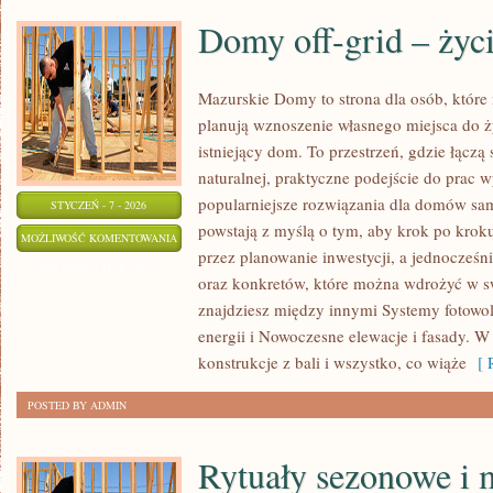
Domy off-grid – życi
Mazurskie Domy to strona dla osób, które
planują wznoszenie własnego miejsca do ż
istniejący dom. To przestrzeń, gdzie łączą 
naturalnej, praktyczne podejście do prac
popularniejsze rozwiązania dla domów sam
STYCZEŃ - 7 - 2026
powstają z myślą o tym, aby krok po krok
DOMY
MOŻLIWOŚĆ KOMENTOWANIA
przez planowanie inwestycji, a jednocześni
OFF-
ZOSTAŁA WYŁĄCZONA
oraz konkretów, które można wdrożyć w sw
GRID
znajdziesz między innymi Systemy fotowol
–
energii i Nowoczesne elewacje i fasady. W
ŻYCIE
konstrukcje z bali i wszystko, co wiąże
[ R
POZA
SIECIĄ
POSTED BY ADMIN
Rytuały sezonowe i 