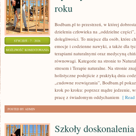
roku
Bodbam.pl to przestrzeń, w której dobrosta
dzielenia człowieka na „oddzielne części”,
dolegliwości. To miejsce dla osób, które ch
STYCZEŃ - 7 - 2026
emocje i codzienne nawyki, a także dla tych
RYTUAŁY
MOŻLIWOŚĆ KOMENTOWANIA
terapiami naturalnymi oraz medycyną chiń
SEZONOWE
ZOSTAŁA WYŁĄCZONA
równowagi. Kategorie na stronie to Natura
I
stresem i Terapie naturalne. Na stronie znaj
MEDYCYNA
holistyczne podejście z praktyką dnia co
PÓR
„cudowne rozwiązania”, Bodbam.pl pokazu
ROKU
krok po kroku: poprzez mądre jedzenie, w
pracę z świadomym oddychaniem
[ Read 
POSTED BY ADMIN
Szkoły doskonalenia 