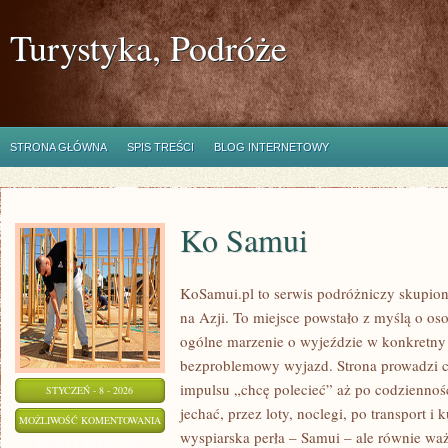
Turystyka, Podróże
STRONA GŁÓWNA
SPIS TREŚCI
BLOG INTERNETOWY
Ko Samui
KoSamui.pl to serwis podróżniczy skupion
na Azji. To miejsce powstało z myślą o os
ogólne marzenie o wyjeździe w konkretny
bezproblemowy wyjazd. Strona prowadzi c
impulsu „chcę polecieć” aż po codzienność
STYCZEŃ - 8 - 2026
jechać, przez loty, noclegi, po transport i
KO
MOŻLIWOŚĆ KOMENTOWANIA
wyspiarska perła – Samui – ale równie waż
SAMUI
ZOSTAŁA WYŁĄCZONA