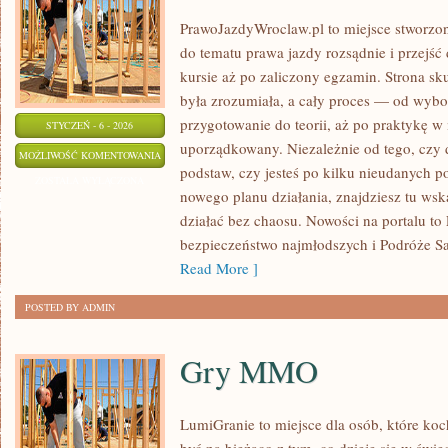
PrawoJazdyWroclaw.pl to miejsce stworzon
do tematu prawa jazdy rozsądnie i przejść
kursie aż po zaliczony egzamin. Strona sk
była zrozumiała, a cały proces — od wybo
przygotowanie do teorii, aż po praktykę w 
STYCZEŃ - 6 - 2026
uporządkowany. Niezależnie od tego, czy 
SZKOŁY
MOŻLIWOŚĆ KOMENTOWANIA
podstaw, czy jesteś po kilku nieudanych po
DOSKONALENIA
ZOSTAŁA WYŁĄCZONA
nowego planu działania, znajdziesz tu ws
TECHNIKI
działać bez chaosu. Nowości na portalu to F
JAZDY
bezpieczeństwo najmłodszych i Podróże 
Read More ]
POSTED BY ADMIN
Gry MMO
LumiGranie to miejsce dla osób, które koc