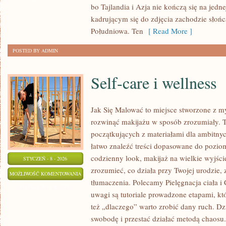
bo Tajlandia i Azja nie kończą się na jedn
kadrującym się do zdjęcia zachodzie słońc
Południowa. Ten
[ Read More ]
POSTED BY ADMIN
Self-care i wellness
Jak Się Malować to miejsce stworzone z my
rozwinąć makijażu w sposób zrozumiały. T
początkujących z materiałami dla ambitny
łatwo znaleźć treści dopasowane do poziomu
codzienny look, makijaż na wielkie wyjście
STYCZEŃ - 8 - 2026
zrozumieć, co działa przy Twojej urodzie, 
SELF-
MOŻLIWOŚĆ KOMENTOWANIA
tłumaczenia. Polecamy Pielęgnacja ciała 
CARE
ZOSTAŁA WYŁĄCZONA
uwagi są tutoriale prowadzone etapami, któ
I
też „dlaczego” warto zrobić dany ruch. Dz
WELLNESS
swobodę i przestać działać metodą chaosu.