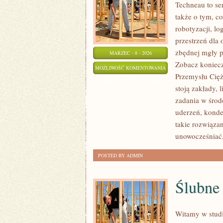
Techneau to se
także o tym, co
robotyzacji, l
przestrzeń dla
zbędnej mgły p
MARZEC - 8 - 2026
Zobacz koniecz
HISTORIA
MOŻLIWOŚĆ KOMENTOWANIA
Przemysłu Cięż
PRZEMYSŁU
ZOSTAŁA WYŁĄCZONA
stoją zakłady, 
CIĘŻKIEGO
zadania w środ
uderzeń, konden
takie rozwiązan
unowocześniać,
POSTED BY ADMIN
Ślubne
Witamy w studi