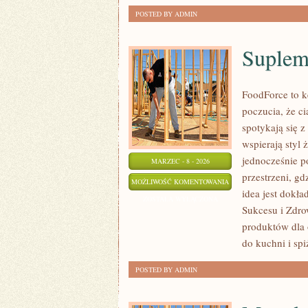
POSTED BY ADMIN
Suplem
FoodForce to ke
poczucia, że c
spotykają się 
wspierają styl
jednocześnie p
MARZEC - 8 - 2026
przestrzeni, gdz
SUPLEMENTACJA
MOŻLIWOŚĆ KOMENTOWANIA
idea jest dokła
NA
ZOSTAŁA WYŁĄCZONA
Sukcesu i Zdro
KETO
produktów dla 
do kuchni i spi
POSTED BY ADMIN