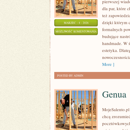
pierwszej wiado
dla par, które 
też zapowiedzi
dzięki którym c
MARZEC - 4 - 2026
formalnych pow
ŚLUBNE
MOŻLIWOŚĆ KOMENTOWANIA
budujące nastró
FORMALNOŚCI
ZOSTAŁA WYŁĄCZONA
handmade. W świ
I
estetyka. Dlat
DOKUMENTY
nowoczesnością
More ]
POSTED BY ADMIN
Genua
MojeSalento.pl 
chcą zrozumieć
pocztówkowych 