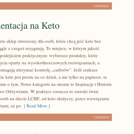
CONTINUE
entacja na Keto
to sklep stworzony dla osób, które chcą jeść keto bez
iągle z czegoś rezygnują. To miejsce, w którym jakość
z podejściem praktycznym: wybierasz produkty, które
 życia oparty na wysokotłuszczowych rozwiązaniach, a
omagają utrzymać kontrolę „carbsów”. Jeśli szukasz
ie keto jest proste na co dzień, a nie tylko na papierze, ta
dnie o tym. Nowe kategorie na stronie to Inspiracje i Historie
we Odżywianie. W praktyce oznacza to szeroki świat
osób na diecie LCHF: od keto słodyczy, przez rozwiązania
żarni, aż po
[ Read More ]
CONTINUE