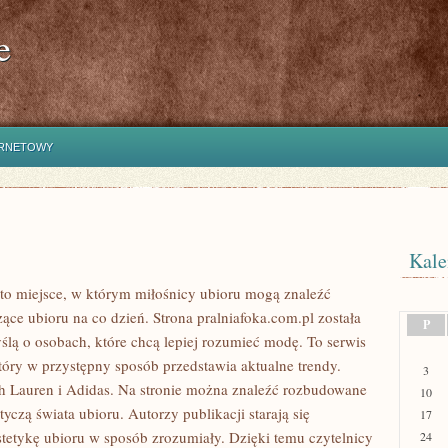
e
ERNETOWY
Kale
to miejsce, w którym miłośnicy ubioru mogą znaleźć
ące ubioru na co dzień. Strona pralniafoka.com.pl została
P
ślą o osobach, które chcą lepiej rozumieć modę. To serwis
który w przystępny sposób przedstawia aktualne trendy.
3
 Lauren i Adidas. Na stronie można znaleźć rozbudowane
10
otyczą świata ubioru. Autorzy publikacji starają się
17
stetykę ubioru w sposób zrozumiały. Dzięki temu czytelnicy
24