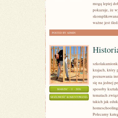
mogą lepiej do
pokazuje, że w
skomplikowana. 
ważne jest śle
POSTED BY ADMIN
Histori
szkolakamionka
krajach, który
poznawania inn
się na jednej 
sposoby kształ
MARZEC - 11 - 2026
tematach związ
HISTORIA
MOŻLIWOŚĆ KOMENTOWANIA
takich jak eduk
SZKOLNICTWA
ZOSTAŁA WYŁĄCZONA
homeschooling,
Polecamy kateg