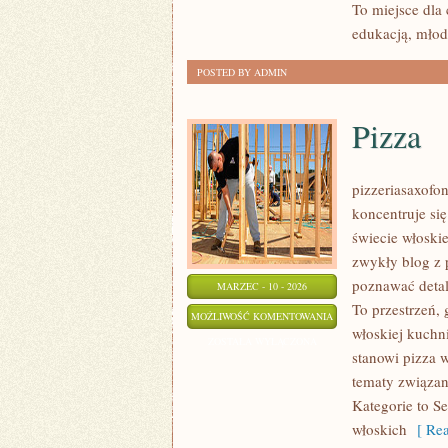
To miejsce dla
edukacją, młod
POSTED BY ADMIN
Pizza
pizzeriasaxofon
koncentruje się
świecie włoskie
zwykły blog z 
poznawać detal
MARZEC - 10 - 2026
To przestrzeń, 
PIZZA
MOŻLIWOŚĆ KOMENTOWANIA
włoskiej kuchn
ZOSTAŁA WYŁĄCZONA
stanowi pizza w
tematy związan
Kategorie to Se
włoskich
[ Rea