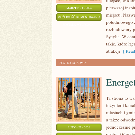
miejsce, w któ
pierwszej inspi
MARZEC - 1 - 2026
miejscu. Nazwa
GENUA
MOŻLIWOŚĆ KOMENTOWANIA
południowego za
ZOSTAŁA WYŁĄCZONA
rozbudowany pr
Sycylia. W cen
takie, które ł
atrakcji
[ Read
POSTED BY ADMIN
Energe
Ta strona to w
inżynierii kana
miastach i gmi
a także odwodn
jednocześnie pr
LUTY - 27 - 2026
osoby, które do