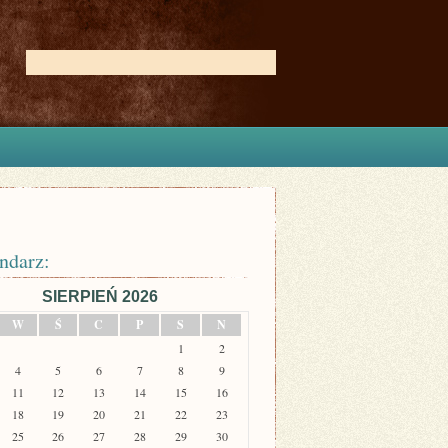
ndarz:
SIERPIEŃ 2026
W
Ś
C
P
S
N
1
2
4
5
6
7
8
9
11
12
13
14
15
16
18
19
20
21
22
23
25
26
27
28
29
30