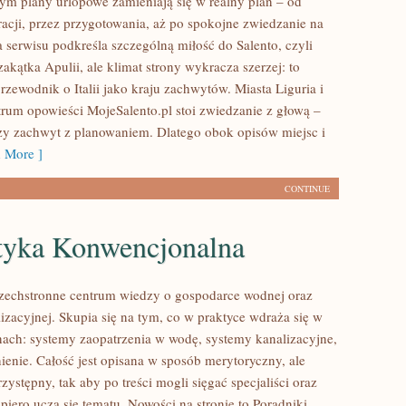
rym plany urlopowe zamieniają się w realny plan – od
racji, przez przygotowania, aż po spokojne zwiedzanie na
 serwisu podkreśla szczególną miłość do Salento, czyli
kątka Apulii, ale klimat strony wykracza szerzej: to
zewodnik o Italii jako kraju zachwytów. Miasta Liguria i
trum opowieści MojeSalento.pl stoi zwiedzanie z głową –
ączy zachwyt z planowaniem. Dlatego obok opisów miejsc i
 More ]
CONTINUE
tyka Konwencjonalna
szechstronne centrum wiedzy o gospodarce wodnej oraz
lizacyjnej. Skupia się na tym, co w praktyce wdraża się w
nach: systemy zaopatrzenia w wodę, systemy kanalizacyjne,
ienie. Całość jest opisana w sposób merytoryczny, ale
zystępny, tak aby po treści mogli sięgać specjaliści oraz
piero uczą się tematu. Nowości na stronie to Poradniki