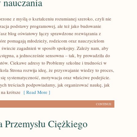
 nauczania
rzone z myślą o kształceniu rozumianej szeroko, czyli nie
lizacja podstawy programowej, ale też jako budowanie
Nasz blog oświatowy łączy sprawdzone rozwiązania z
tóre pomagają młodzieży, rodzicom oraz nauczycielom
o świecie zagadnień w sposób spokojny. Zależy nam, aby
ystępna, a jednocześnie sensowna – tak, by prowadziła do
tatów. Ciekawe adresy to Problemy szkolne i trudności w
kola Strona rozwija ideę, że przyswajanie wiedzy to proces,
 się systematyczność, motywacja oraz właściwe podejście.
ych treściach podpowiadamy, jak organizować naukę, jak
ł na krótsze
[ Read More ]
CONTINUE
a Przemysłu Ciężkiego