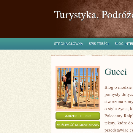
Turystyka, Podróż
STRONA GŁÓWNA
SPIS TREŚCI
BLOG INT
Gucci
Blog o modzie 
pomysły dotycz
stworzona z my
o stylu życia, 
Polecamy Ralph
MARZEC - 11 - 2026
teksty, które d
GUCCI
MOŻLIWOŚĆ KOMENTOWANIA
przedstawiać e
ZOSTAŁA WYŁĄCZONA