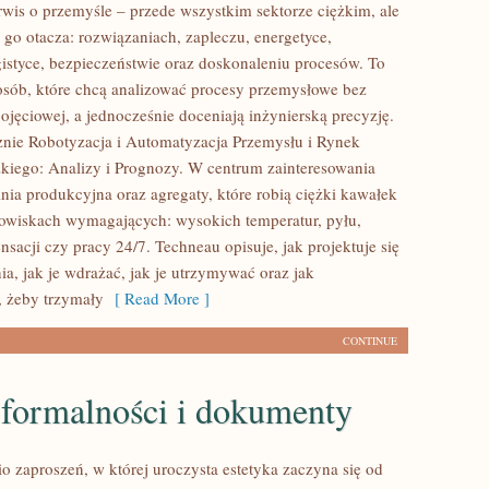
rwis o przemyśle – przede wszystkim sektorze ciężkim, ale
 go otacza: rozwiązaniach, zapleczu, energetyce,
ogistyce, bezpieczeństwie oraz doskonaleniu procesów. To
 osób, które chcą analizować procesy przemysłowe bez
ojęciowej, a jednocześnie doceniają inżynierską precyzję.
nie Robotyzacja i Automatyzacja Przemysłu i Rynek
kiego: Analizy i Prognozy. W centrum zainteresowania
linia produkcyjna oraz agregaty, które robią ciężki kawałek
owiskach wymagających: wysokich temperatur, pyłu,
sacji czy pracy 24/7. Techneau opisuje, jak projektuje się
ia, jak je wdrażać, jak je utrzymywać oraz jak
 żeby trzymały
[ Read More ]
CONTINUE
 formalności i dokumenty
o zaproszeń, w której uroczysta estetyka zaczyna się od