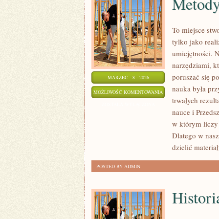
Metody
To miejsce stwo
tylko jako rea
umiejętności. 
narzędziami, k
poruszać się p
MARZEC - 8 - 2026
nauka była prz
METODY
MOŻLIWOŚĆ KOMENTOWANIA
trwałych rezul
NAUCZANIA
ZOSTAŁA WYŁĄCZONA
nauce i Przedsz
w którym liczy
Dlatego w nasz
dzielić materia
POSTED BY ADMIN
Histori