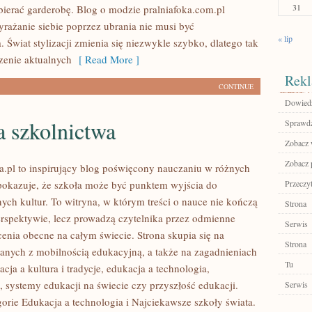
31
bierać garderobę. Blog o modzie pralniafoka.com.pl
yrażanie siebie poprzez ubrania nie musi być
« lip
Świat stylizacji zmienia się niezwykle szybko, dlatego tak
dzenie aktualnych
[ Read More ]
Rekl
CONTINUE
Dowiedz 
a szkolnictwa
Sprawdź
Zobacz w
Zobacz p
.pl to inspirujący blog poświęcony nauczaniu w różnych
 pokazuje, że szkoła może być punktem wyjścia do
Przeczyt
ych kultur. To witryna, w którym treści o nauce nie kończą
Strona
perspektywie, lecz prowadzą czytelnika przez odmienne
Serwis
cenia obecne na całym świecie. Strona skupia się na
Strona
anych z mobilnością edukacyjną, a także na zagadnieniach
Tu
acja a kultura i tradycje, edukacja a technologia,
 systemy edukacji na świecie czy przyszłość edukacji.
Serwis
orie Edukacja a technologia i Najciekawsze szkoły świata.