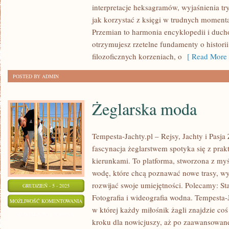
SZTUCE
interpretacje heksagramów, wyjaśnienia tr
ŚWIATOWEJ
jak korzystać z księgi w trudnych moment
I
Przemian to harmonia encyklopedii i duch
INSPIRACJE
otrzymujesz rzetelne fundamenty o historii
ZACHODU
filozoficznych korzeniach, o
[ Read More 
POSTED BY ADMIN
Żeglarska moda
Tempesta-Jachty.pl – Rejsy, Jachty i Pasja
fascynacja żeglarstwem spotyka się z pra
kierunkami. To platforma, stworzona z my
wodę, które chcą poznawać nowe trasy, wy
rozwijać swoje umiejętności. Polecamy: St
GRUDZIEŃ - 5 - 2025
Fotografia i wideografia wodna. Tempesta-J
ŻEGLARSKA
MOŻLIWOŚĆ KOMENTOWANIA
w której każdy miłośnik żagli znajdzie coś
MODA
ZOSTAŁA WYŁĄCZONA
kroku dla nowicjuszy, aż po zaawansowane