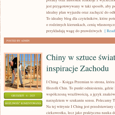
ZRÓWNOWAŻONE
jest przygotowywany w taki sposób, aby p
PODRÓŻOWANIE
idealny plan wyjazdu oraz zachęcić do od
To idealny blog dla czytelników, które po
o rodzimych kierunkach, cenią własnoręc
przykładają wagę do prawdziwych
[ Read
POSTED BY ADMIN
Chiny w sztuce świat
inspiracje Zachodu
I Ching – Księga Przemian to strona, która
filozofii Chin. To punkt odniesienia, gdzi
współczesną wrażliwością, a język znaków
GRUDZIEŃ - 6 - 2025
narzędziem w szukaniu sensu. Polecamy T
CHINY
MOŻLIWOŚĆ KOMENTOWANIA
Na tej witrynie I Ching jest przedstawiany
W
ZOSTAŁA WYŁĄCZONA
ciekawostka, lecz jako praktyczna nauka d