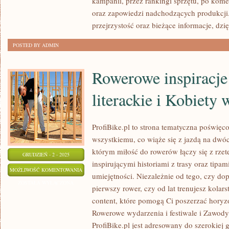
kampanii, przez rankingi sprzętu, po kome
CO-
oraz zapowiedzi nadchodzących produkcji. 
OP)
przejrzystość oraz bieżące informacje, dzię
POSTED BY ADMIN
Rowerowe inspiracje
literackie i Kobiety 
ProfiBike.pl to strona tematyczna poświęc
wszystkiemu, co wiąże się z jazdą na dwóc
którym miłość do rowerów łączy się z rze
GRUDZIEŃ - 2 - 2025
inspirującymi historiami z trasy oraz tip
ROWEROWE
MOŻLIWOŚĆ KOMENTOWANIA
umiejętności. Niezależnie od tego, czy do
INSPIRACJE
ZOSTAŁA WYŁĄCZONA
pierwszy rower, czy od lat trenujesz kolars
FILMOWE
content, które pomogą Ci poszerzać horyz
I
Rowerowe wydarzenia i festiwale i Zawody
LITERACKIE
ProfiBike.pl jest adresowany do szerokiej