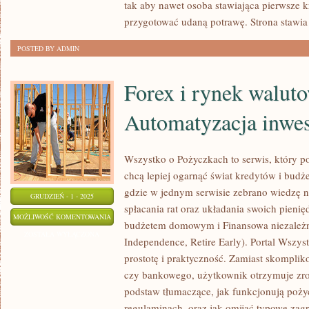
tak aby nawet osoba stawiająca pierwsze k
BOWL
przygotować udaną potrawę. Strona stawia
–
POSTED BY ADMIN
MISKI
PEŁNE
Forex i rynek waluto
DOBRA
Automatyzacja inwes
Wszystko o Pożyczkach to serwis, który po
chcą lepiej ogarnąć świat kredytów i budż
gdzie w jednym serwisie zebrano wiedzę 
GRUDZIEŃ - 1 - 2025
spłacania rat oraz układania swoich pieni
FOREX
MOŻLIWOŚĆ KOMENTOWANIA
budżetem domowym i Finansowa niezależno
I
ZOSTAŁA WYŁĄCZONA
Independence, Retire Early). Portal Wszys
RYNEK
prostotę i praktyczność. Zamiast skompli
WALUTOWY
czy bankowego, użytkownik otrzymuje zro
I
podstaw tłumaczące, jak funkcjonują poż
AUTOMATYZACJA
regulaminach, oraz jak omijać typowe zagr