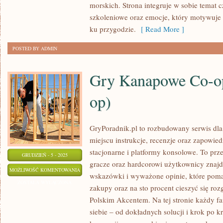
morskich. Strona integruje w sobie temat cz
szkoleniowe oraz emocje, który motywuje 
ku przygodzie.
[ Read More ]
POSTED BY ADMIN
Gry Kanapowe Co-op
op)
GryPoradnik.pl to rozbudowany serwis dla
miejscu instrukcje, recenzje oraz zapowie
stacjonarne i platformy konsolowe. To prz
GRUDZIEŃ - 5 - 2025
gracze oraz hardcorowi użytkownicy znajdą
GRY
MOŻLIWOŚĆ KOMENTOWANIA
wskazówki i wyważone opinie, które poma
KANAPOWE
ZOSTAŁA WYŁĄCZONA
zakupy oraz na sto procent cieszyć się ro
CO-
Polskim Akcentem. Na tej stronie każdy f
OP
siebie – od dokładnych solucji i krok po k
(LOCAL