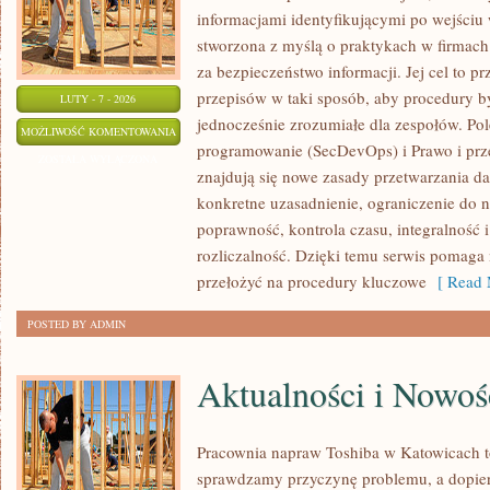
informacjami identyfikującymi po wejściu
stworzona z myślą o praktykach w firmach
za bezpieczeństwo informacji. Jej cel to prz
przepisów w taki sposób, aby procedury b
LUTY - 7 - 2026
jednocześnie zrozumiałe dla zespołów. P
SZABLONY
MOŻLIWOŚĆ KOMENTOWANIA
programowanie (SecDevOps) i Prawo i prz
I
ZOSTAŁA WYŁĄCZONA
znajdują się nowe zasady przetwarzania d
NARZĘDZIA
konkretne uzasadnienie, ograniczenie do 
poprawność, kontrola czasu, integralność i
rozliczalność. Dzięki temu serwis pomaga n
przełożyć na procedury kluczowe
[ Read 
POSTED BY ADMIN
Aktualności i Nowoś
Pracownia napraw Toshiba w Katowicach t
sprawdzamy przyczynę problemu, a dopie