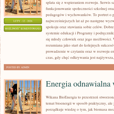
splata się z wspieraniem rozwoju. Serwis 
funkcjonowanie społeczności szkolnej oraz
pedagogów i wychowanków. To portret o 
najwcześniejszych lat aż po następne wyz
LUTY - 12 - 2026
spokoju oraz stawiania sobie celów. Dobre
PROGRAMY
MOŻLIWOŚĆ KOMENTOWANIA
systemie edukacji i Programy i podręcznik
I
ZOSTAŁA WYŁĄCZONA
się młody człowiek oraz jego możliwości. 
PODRĘCZNIKI
rozumiana jako start do kolejnych sukcesó
prowadzenie w czytaniu oraz w rozwoju em
czas, gdy chęć odkrywania jest najżywsza,
POSTED BY ADMIN
Energia odnawialna 
Wikana BioEnergia to przestrzeń stworzon
temat bioenergii w sposób praktyczny, ale
porządkuje wiedzę o tym, jak biomasa może