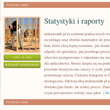
POSTED BY ADMIN
Statystyki i raporty
makmetalik.pl to centrum praktycznych 
recyklingu oraz zbiórki materiałów do prze
firm, które chcą lepiej rozumieć, jak dział
odpady do sprzedaży, jak przebiega proces
właściwe postępowanie z odpadami ma znac
LUTY - 23 - 2026
dla opłacalności. Strona skupia się na pra
STATYSTYKI
MOŻLIWOŚĆ KOMENTOWANIA
pozornie bezużyteczne rzeczy w zysk, jed
I
ZOSTAŁA WYŁĄCZONA
ponownego użycia. Ciekawe kategorie to 
RAPORTY
ekologiczna. Główną ideą makmetalik.pl jes
abstrakcyjne hasło, ale realny proces. Zam
czym jest surowiec wtórny oraz jakie
[ Re
POSTED BY ADMIN