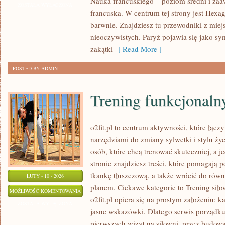
Nauka francuskiego – poziom średni i za
FRANCUSKA
ZOSTAŁA WYŁĄCZONA
francuska. W centrum tej strony jest Hexag
barwnie. Znajdziesz tu przewodniki z miej
nieoczywistych. Paryż pojawia się jako sy
zakątki
[ Read More ]
POSTED BY ADMIN
Trening funkcjonalny
o2fit.pl to centrum aktywności, które łącz
narzędziami do zmiany sylwetki i stylu życ
osób, które chcą trenować skuteczniej, a j
stronie znajdziesz treści, które pomagają
tkankę tłuszczową, a także wrócić do równ
LUTY - 10 - 2026
planem. Ciekawe kategorie to Trening siło
TRENING
MOŻLIWOŚĆ KOMENTOWANIA
o2fit.pl opiera się na prostym założeniu: k
FUNKCJONALNY
ZOSTAŁA WYŁĄCZONA
jasne wskazówki. Dlatego serwis porządku
I
pierwszych wizyt na siłowni, przez budow