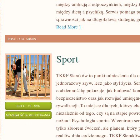
między ambicją a odpoczynkiem, między t
MENTALNOŚĆ
między dietą a psychiką. Serwis pomaga pa
sprawności jak na długofalową strategię, gd
Read More ]
POSTED BY ADMIN
Sport
TKKF Sieraków to punkt odniesienia dla os
jednorazowy zryw, lecz jako styl życia. Se
codziennością: pokazuje, jak budować kon
bezpieczeństwo oraz jak rozwijać umiejęt
rywalizacji. To miejsce dla tych, którzy ch
LUTY - 24 - 2026
niezależnie od tego, czy są na etapie powr
SPORT
MOŻLIWOŚĆ KOMENTOWANIA
nożna i Psychologia sportu. W centrum serwi
ZOSTAŁA WYŁĄCZONA
tylko zbiorem ćwiczeń, ale planem, który
realiów dnia codziennego. TKKF Sierakó