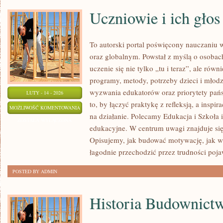
Uczniowie i ich głos
To autorski portal poświęcony nauczaniu 
oraz globalnym. Powstał z myślą o osobach
uczenie się nie tylko „tu i teraz”, ale równ
programy, metody, potrzeby dzieci i młodz
wyzwania edukatorów oraz priorytety pańs
LUTY - 14 - 2026
to, by łączyć praktykę z refleksją, a inspi
UCZNIOWIE
MOŻLIWOŚĆ KOMENTOWANIA
na działanie. Polecamy Edukacja i Szkoła 
I
ZOSTAŁA WYŁĄCZONA
edukacyjne. W centrum uwagi znajduje się 
ICH
Opisujemy, jak budować motywację, jak ws
GŁOS
łagodnie przechodzić przez trudności poja
POSTED BY ADMIN
Historia Budownict