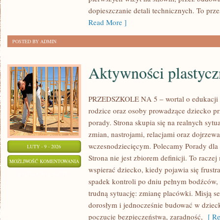
MOBILITY
dopieszczanie detali technicznych. To prze
Read More ]
POSTED BY ADMIN
Aktywności plastycz
PRZEDSZKOLE NA 5 – wortal o edukacji d
rodzice oraz osoby prowadzące dziecko pr
porady. Strona skupia się na realnych syt
zmian, nastrojami, relacjami oraz dojrze
wczesnodziecięcym. Polecamy Porady dla 
LUTY - 9 - 2026
Strona nie jest zbiorem definicji. To racz
AKTYWNOŚCI
MOŻLIWOŚĆ KOMENTOWANIA
wspierać dziecko, kiedy pojawia się frust
PLASTYCZNE
ZOSTAŁA WYŁĄCZONA
spadek kontroli po dniu pełnym bodźców, 
trudną sytuację: zmianę placówki. Misją se
dorosłym i jednocześnie budować w dzieck
poczucie bezpieczeństwa, zaradność,
[ Re