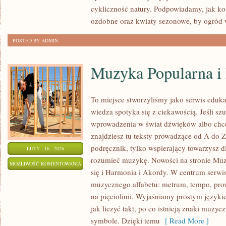
cykliczność natury. Podpowiadamy, jak 
ozdobne oraz kwiaty sezonowe, by ogród 
POSTED BY ADMIN
Muzyka Popularna 
To miejsce stworzyliśmy jako serwis eduk
wiedza spotyka się z ciekawością. Jeśli s
wprowadzenia w świat dźwięków albo chc
znajdziesz tu teksty prowadzące od A do Z
podręcznik, tylko wspierający towarzysz dl
LUTY - 16 - 2026
rozumieć muzykę. Nowości na stronie Mu
MUZYKA
MOŻLIWOŚĆ KOMENTOWANIA
się i Harmonia i Akordy. W centrum serwi
POPULARNA
ZOSTAŁA WYŁĄCZONA
muzycznego alfabetu: metrum, tempo, prow
I
na pięciolinii. Wyjaśniamy prostym język
ROZRYWKOWA
jak liczyć takt, po co istnieją znaki muzycz
symbole. Dzięki temu
[ Read More ]