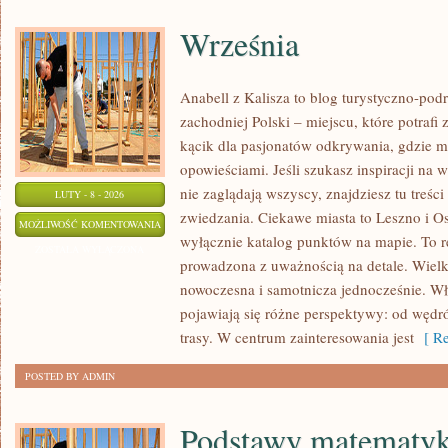
Września
Anabell z Kalisza to blog turystyczno-pod
zachodniej Polski – miejscu, które potrafi
kącik dla pasjonatów odkrywania, gdzie m
opowieściami. Jeśli szukasz inspiracji na 
nie zaglądają wszyscy, znajdziesz tu treś
LUTY - 8 - 2026
zwiedzania. Ciekawe miasta to Leszno i Os
WRZEŚNIA
MOŻLIWOŚĆ KOMENTOWANIA
wyłącznie katalog punktów na mapie. To r
ZOSTAŁA WYŁĄCZONA
prowadzona z uważnością na detale. Wielko
nowoczesna i samotnicza jednocześnie. Wła
pojawiają się różne perspektywy: od wędr
trasy. W centrum zainteresowania jest
[ Re
POSTED BY ADMIN
Podstawy matematyk