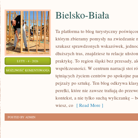
Bielsko-Biała
Ta platforma to blog turystyczny poświęcon
którym zbieramy pomysły na zwiedzanie mie
szukasz sprawdzonych wskazówek, jednod
dłuższych tras, znajdziesz tu relacje ułożo
praktykę. To region śląski bez przesady, a
LUTY - 4 - 2026
współczesności. W centrum narracji stoi r
BIELSKO-
MOŻLIWOŚĆ KOMENTOWANIA
tętniących życiem centrów po spokojne par
BIAŁA
ZOSTAŁA WYŁĄCZONA
pejzaży po sztukę. Ten blog odkrywa klas
perełki, które nie zawsze trafiają do przew
kontekst, a nie tylko suchą wyliczankę – 
wiesz, co
[ Read More ]
POSTED BY ADMIN