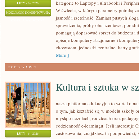
kategorie to Laptopy i ultrabooki i Periphe
LUTY - 6 - 2026
W świecie, w którym parametry potrafią 
ZASILACZE
MOŻLIWOŚĆ KOMENTOWANIA
jasność i rzetelność. Zamiast pustych slog
(PSU)
ZOSTAŁA WYŁĄCZONA
sprawdzenia, próby obciążeniowe, poradni
pomagają dopasować sprzęt do budżetu i
opisuje komputery stacjonarne i komputery
ekosystem: jednostki centralne, karty graf
More ]
POSTED BY ADMIN
Kultura i sztuka w s
nasza platforma edukacyjna to wortal o na
o tym, jak kształcić się w modelu szkoły o
myślą o uczniach, rodzicach oraz pedagog
codzienność e-learningu. Jeśli interesuje C
zastosowania, znajdziesz tu podpowiedzi, 
LUTY - 6 - 2026