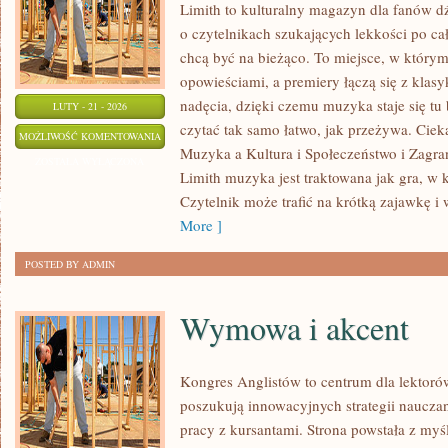
Limith to kulturalny magazyn dla fanów d
o czytelnikach szukających lekkości po cał
chcą być na bieżąco. To miejsce, w którym
opowieściami, a premiery łączą się z klas
nadęcia, dzięki czemu muzyka staje się tu b
LUTY - 21 - 2026
czytać tak samo łatwo, jak przeżywa. Cieka
ZAGRANICZNA
MOŻLIWOŚĆ KOMENTOWANIA
Muzyka a Kultura i Społeczeństwo i Zagr
SCENA
ZOSTAŁA WYŁĄCZONA
Limith muzyka jest traktowana jak gra, w k
MUZYCZNA
Czytelnik może trafić na krótką zajawkę i
More ]
POSTED BY ADMIN
Wymowa i akcent
Kongres Anglistów to centrum dla lektorów
poszukują innowacyjnych strategii naucza
pracy z kursantami. Strona powstała z myśl