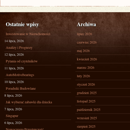
Ostatnie wpisy
Archiwa
Inwestowanie w Nieruchomości
lipiec 2026
14 lipca, 2026
czerwiec 2026
Analizy i Prognozy
maj 2026
12 lipca, 2026
kwiecień 2026
Pytania od czytelników
marzec 2026
11 lipca, 2026
AutoMotivebearings
luty 2026
10 lipca, 2026
styczeń 2026
Poradniki Budowlane
grudzień 2025
8 lipca, 2026
listopad 2025
Jak wybierać zabawki dla dziecka
7 lipca, 2026
październik 2025
Singapur
wrzesień 2025
6 lipca, 2026
sierpień 2025
Nowoczesna Przestępczość