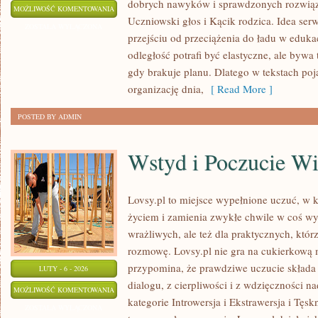
dobrych nawyków i sprawdzonych rozwiąza
KULTURA
MOŻLIWOŚĆ KOMENTOWANIA
Uczniowski głos i Kącik rodzica. Idea serw
I
ZOSTAŁA WYŁĄCZONA
przejściu od przeciążenia do ładu w edukac
SZTUKA
odległość potrafi być elastyczne, ale bywa
W
gdy brakuje planu. Dlatego w tekstach poj
SZKOLE
organizację dnia,
[ Read More ]
POSTED BY ADMIN
Wstyd i Poczucie W
Lovsy.pl to miejsce wypełnione uczuć, w k
życiem i zamienia zwykłe chwile w coś wy
wrażliwych, ale też dla praktycznych, któ
rozmowę. Lovsy.pl nie gra na cukierkową 
przypomina, że prawdziwe uczucie składa si
LUTY - 6 - 2026
dialogu, z cierpliwości i z wdzięczności n
WSTYD
MOŻLIWOŚĆ KOMENTOWANIA
kategorie Introwersja i Ekstrawersja i Tęs
I
ZOSTAŁA WYŁĄCZONA