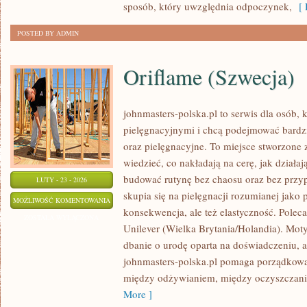
sposób, który uwzględnia odpoczynek,
[ 
POSTED BY ADMIN
Oriflame (Szwecja)
johnmasters-polska.pl to serwis dla osób, k
pielęgnacyjnymi i chcą podejmować bard
oraz pielęgnacyjne. To miejsce stworzone z
wiedzieć, co nakładają na cerę, jak działaj
budować rutynę bez chaosu oraz bez prz
LUTY - 23 - 2026
skupia się na pielęgnacji rozumianej jako 
ORIFLAME
MOŻLIWOŚĆ KOMENTOWANIA
konsekwencja, ale też elastyczność. Pole
(SZWECJA)
ZOSTAŁA WYŁĄCZONA
Unilever (Wielka Brytania/Holandia). Mo
dbanie o urodę oparta na doświadczeniu, a 
johnmasters-polska.pl pomaga porządkować
między odżywianiem, między oczyszczani
More ]