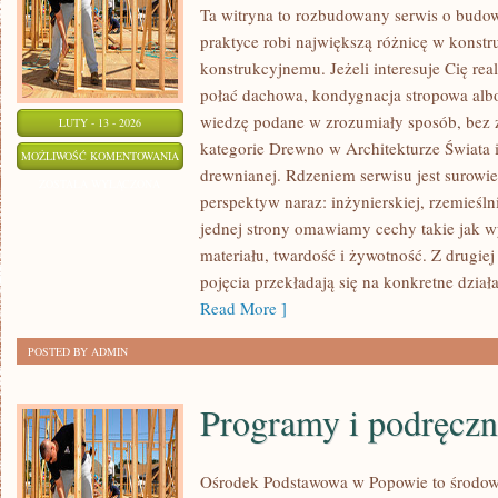
Ta witryna to rozbudowany serwis o budo
praktyce robi największą różnicę w konst
konstrukcyjnemu. Jeżeli interesuje Cię real
połać dachowa, kondygnacja stropowa albo d
wiedzę podane w zrozumiały sposób, bez z
LUTY - 13 - 2026
kategorie Drewno w Architekturze Świata i
HISTORIA
MOŻLIWOŚĆ KOMENTOWANIA
drewnianej. Rdzeniem serwisu jest surowi
BUDOWNICTWA
ZOSTAŁA WYŁĄCZONA
perspektyw naraz: inżynierskiej, rzemieśln
DREWNIANEGO
jednej strony omawiamy cechy takie jak w
materiału, twardość i żywotność. Z drugiej
pojęcia przekładają się na konkretne dzia
Read More ]
POSTED BY ADMIN
Programy i podręczn
Ośrodek Podstawowa w Popowie to środow