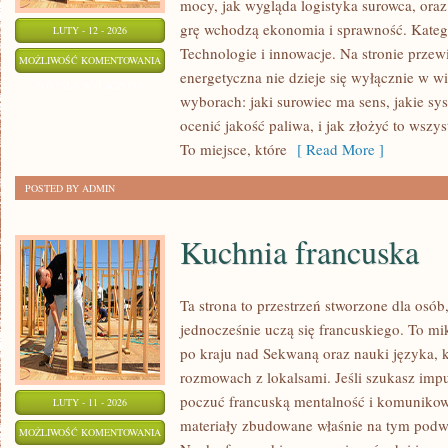
mocy, jak wygląda logistyka surowca, ora
grę wchodzą ekonomia i sprawność. Katego
LUTY - 12 - 2026
Technologie i innowacje. Na stronie przewi
ENERGIA
MOŻLIWOŚĆ KOMENTOWANIA
energetyczna nie dzieje się wyłącznie w wi
ODNAWIALNA
ZOSTAŁA WYŁĄCZONA
wyborach: jaki surowiec ma sens, jakie sys
W
ocenić jakość paliwa, i jak złożyć to wszy
POLSCE
To miejsce, które
[ Read More ]
POSTED BY ADMIN
Kuchnia francuska
Ta strona to przestrzeń stworzone dla osób,
jednocześnie uczą się francuskiego. To m
po kraju nad Sekwaną oraz nauki języka, 
rozmowach z lokalsami. Jeśli szukasz impu
poczuć francuską mentalność i komunikować
LUTY - 11 - 2026
materiały zbudowane właśnie na tym podw
KUCHNIA
MOŻLIWOŚĆ KOMENTOWANIA