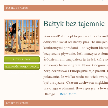
POSTED BY ADMIN
Bałtyk bez tajemnic
PensjonatPolonia.pl to przewodnik dla osó
odkrywać świat od strony plaż. To miejsce,
konkretnymi poradami – od wyboru kierun
bezpieczne pływanie. Jeśli marzysz o sł
Śródziemnym, znajdziesz tu treści, które
LUTY - 8 - 2026
sensowny harmonogram. Nowe kategorie na
BAŁTYK
MOŻLIWOŚĆ KOMENTOWANIA
bezpieczeństwo i Europejskie raje piasku. 
BEZ
ZOSTAŁA WYŁĄCZONA
pokazanie, że wielka woda ma wiele twarzy
TAJEMNIC
być przyjazne. Czasem zachwyca miękkim
przyciąga wydmami. Bywa gorące, a bywa 
Dlatego
[ Read More ]
POSTED BY ADMIN