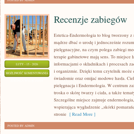
POSTED BY ADMIN
Recenzje zabiegów
Estetica-Endermologia to blog tworzony z 
mądrze dbać o urodę i jednocześnie rozumi
pielęgnacyjne, na czym polega zabiegi me
terapie gabinetowe mają sens. To miejsce 
informacjami o składnikach i procesach z
LUTY - 15 - 2026
i organizmie. Dzięki temu czytelnik może 
RECENZJE
MOŻLIWOŚĆ KOMENTOWANIA
świadomie oraz omijać modowe hasła. Ci
ZABIEGÓW
ZOSTAŁA WYŁĄCZONA
pielęgnacja i Endermologia. W centrum zai
troska o skórę twarzy i ciała, a także tema
Szczególne miejsce zajmuje endermologia,
wspierająca wygładzenie „skórki pomarań
stronie
[ Read More ]
POSTED BY ADMIN