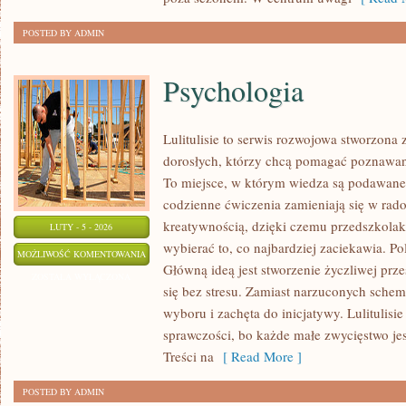
POSTED BY ADMIN
Psychologia
Lulitulisie to serwis rozwojowa stworzona 
dorosłych, którzy chcą pomagać poznawan
To miejsce, w którym wiedza są podawane
codzienne ćwiczenia zamieniają się w radoś
kreatywnością, dzięki czemu przedszkolak
LUTY - 5 - 2026
wybierać to, co najbardziej zaciekawia. 
PSYCHOLOGIA
MOŻLIWOŚĆ KOMENTOWANIA
Główną ideą jest stworzenie życzliwej prz
ZOSTAŁA WYŁĄCZONA
się bez stresu. Zamiast narzuconych sche
wyboru i zachęta do inicjatywy. Lulituli
sprawczości, bo każde małe zwycięstwo jes
Treści na
[ Read More ]
POSTED BY ADMIN