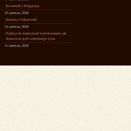
Kosmetyki i Pielęgnacja
15 czerwca, 2026
Historia i Ciekawostki
14 czerwca, 2026
Podłoga do domu przed wykończeniem: jak
dopasować ją do codziennego życia
11 czerwca, 2026