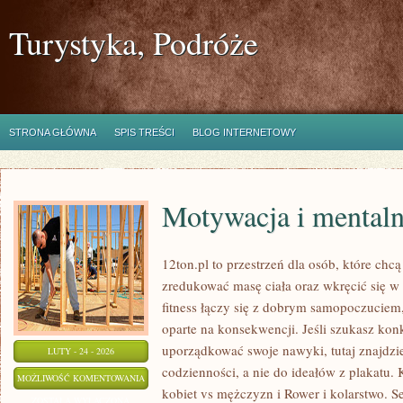
Turystyka, Podróże
STRONA GŁÓWNA
SPIS TREŚCI
BLOG INTERNETOWY
Motywacja i mental
12ton.pl to przestrzeń dla osób, które ch
zredukować masę ciała oraz wkręcić się w 
fitness łączy się z dobrym samopoczuciem,
oparte na konsekwencji. Jeśli szukasz kon
uporządkować swoje nawyki, tutaj znajdz
LUTY - 24 - 2026
codzienności, a nie do ideałów z plakatu. 
MOTYWACJA
MOŻLIWOŚĆ KOMENTOWANIA
kobiet vs mężczyzn i Rower i kolarstwo. S
I
ZOSTAŁA WYŁĄCZONA