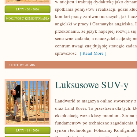
w miejscu i traktują dydaktykę jako dynam
spotkania pomysłów i realizacji, gdzie klu
LUTY - 20 - 2026
komfort pracy zarówno uczących, jak i uc
WYMOWA
MOŻLIWOŚĆ KOMENTOWANIA
angielski w pracy i Gramatyka angielska. I
I
ZOSTAŁA WYŁĄCZONA
przekonaniu, że język najlepiej rozwija si
AKCENT
sensowne zadania, a nauczyciel staje się
centrum uwagi znajdują się strategie zadan
sprawczość
[ Read More ]
POSTED BY ADMIN
Luksusowe SUV-y
Landworld to magazyn online stworzony z
oraz Land Rover. To przestrzeń dla tych, k
eksploatację wozu klasy premium. Strona 
fundamentów po techniczne zagadnienia, ł
rynku i technologii. Polecamy Konfigurator
LUTY - 18 - 2026