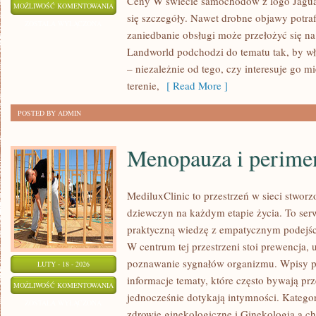
Ceny W świecie samochodów z logo Jaguar
LUKSUSOWE
MOŻLIWOŚĆ KOMENTOWANIA
się szczegóły. Nawet drobne objawy potra
SUV-
ZOSTAŁA WYŁĄCZONA
zaniedbanie obsługi może przełożyć się n
Y
Landworld podchodzi do tematu tak, by wł
– niezależnie od tego, czy interesuje go mi
terenie,
[ Read More ]
POSTED BY ADMIN
Menopauza i perime
MediluxClinic to przestrzeń w sieci stwor
dziewczyn na każdym etapie życia. To serw
praktyczną wiedzę z empatycznym podejś
W centrum tej przestrzeni stoi prewencja
poznawanie sygnałów organizmu. Wpisy p
LUTY - 18 - 2026
informacje tematy, które często bywają pr
MENOPAUZA
MOŻLIWOŚĆ KOMENTOWANIA
jednocześnie dotykają intymności. Kategor
I
ZOSTAŁA WYŁĄCZONA
zdrowie ginekologiczne i Ginekologia a ch