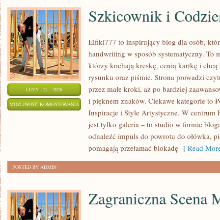
Szkicownik i Codzie
Elfiki777 to inspirujący blog dla osób, któ
handwriting w sposób systematyczny. To mi
którzy kochają kreskę, cenią kartkę i chc
rysunku oraz piśmie. Strona prowadzi czyt
przez małe kroki, aż po bardziej zaawans
LUTY - 21 - 2026
i pięknem znaków. Ciekawe kategorie to 
SZKICOWNIK
MOŻLIWOŚĆ KOMENTOWANIA
Inspiracje i Style Artystyczne. W centrum E
I
ZOSTAŁA WYŁĄCZONA
jest tylko galeria – to studio w formie bl
CODZIENNA
odnaleźć impuls do powrotu do ołówka, pi
PRAKTYKA
pomagają przełamać blokadę
[ Read More
POSTED BY ADMIN
Zagraniczna Scena 