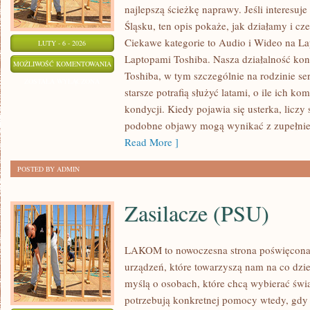
najlepszą ścieżkę naprawy. Jeśli interesuj
Śląsku, ten opis pokaże, jak działamy i c
Ciekawe kategorie to Audio i Wideo na La
LUTY - 6 - 2026
Laptopami Toshiba. Nasza działalność kon
AKTUALNOŚCI
MOŻLIWOŚĆ KOMENTOWANIA
Toshiba, w tym szczególnie na rodzinie ser
I
ZOSTAŁA WYŁĄCZONA
starsze potrafią służyć latami, o ile ich k
NOWOŚCI
kondycji. Kiedy pojawia się usterka, liczy
TOSHIBA
podobne objawy mogą wynikać z zupełnie 
Read More ]
POSTED BY ADMIN
Zasilacze (PSU)
LAKOM to nowoczesna strona poświęcona
urządzeń, które towarzyszą nam na co dzie
myślą o osobach, które chcą wybierać świa
potrzebują konkretnej pomocy wtedy, gdy