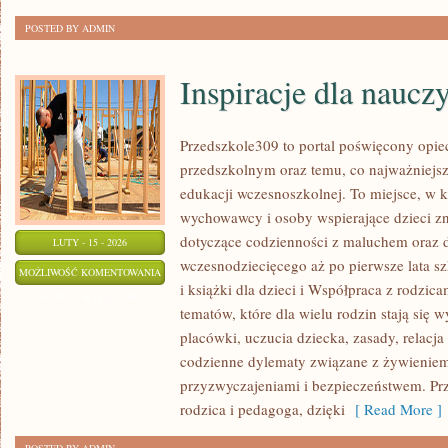
POSTED BY ADMIN
Inspiracje dla nauczy
Przedszkole309 to portal poświęcony opi
przedszkolnym oraz temu, co najważniejsz
edukacji wczesnoszkolnej. To miejsce, w 
wychowawcy i osoby wspierające dzieci z
dotyczące codzienności z maluchem oraz 
LUTY - 15 - 2026
wczesnodziecięcego aż po pierwsze lata sz
INSPIRACJE
MOŻLIWOŚĆ KOMENTOWANIA
i książki dla dzieci i Współpraca z rodzica
DLA
ZOSTAŁA WYŁĄCZONA
tematów, które dla wielu rodzin stają się
NAUCZYCIELI
placówki, uczucia dziecka, zasady, relacja
codzienne dylematy związane z żywieniem
przyzwyczajeniami i bezpieczeństwem. Pr
rodzica i pedagoga, dzięki
[ Read More ]