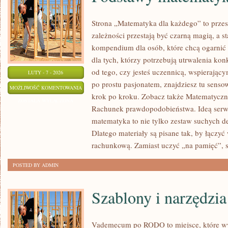
Strona „Matematyka dla każdego” to przes
zależności przestają być czarną magią, a st
kompendium dla osób, które chcą ogarnić
dla tych, którzy potrzebują utrwalenia ko
od tego, czy jesteś uczennicą, wspierając
LUTY - 7 - 2026
po prostu pasjonatem, znajdziesz tu sens
PODSTAWY
MOŻLIWOŚĆ KOMENTOWANIA
krok po kroku. Zobacz także Matematyczne
MATEMATYKI
ZOSTAŁA WYŁĄCZONA
Rachunek prawdopodobieństwa. Ideą serwis
matematyka to nie tylko zestaw suchych def
Dlatego materiały są pisane tak, by łączyć
rachunkową. Zamiast uczyć „na pamięć”, s
POSTED BY ADMIN
Szablony i narzędzia
Vademecum po RODO to miejsce, które wy