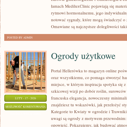
PERIMENOPAUZA
łamach MediluxClinic pojawiają się materi
rytmowi hormonalnemu, jego indywidualn
notować sygnały, które mogą świadczyć o
Omawiane są najczęstsze dolegliwości taki
POSTED BY ADMIN
Ogrody użytkowe
Portal Hellerówka to magazyn online po
oraz wszystkiemu, co pomaga stworzyć har
miejsce, w którym inspiracja spotyka się z
szkicowej wizji po dobór roślin, surowców i 
francuska elegancja, nowoczesny minimali
LUTY - 17 - 2026
znajdziesz tu wskazówki, jak przełożyć sty
OGRODY
MOŻLIWOŚĆ KOMENTOWANIA
Kategorie to Kwiaty w ogrodzie i Trawnik
UŻYTKOWE
ZOSTAŁA WYŁĄCZONA
uwagi są ogrody z motywem przewodnim: t
opowieść. Pokazujemy, jak budować atmosf