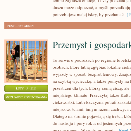
tempo zagłusza emocje, Lovsy.pl działa ja
POCZUCIE
dusza może odpocząć, a myśli porządkują
WINNY
potrzebujesz małej iskry, by przełamać
[ R
POSTED BY ADMIN
Przemysł i gospodar
To serwis o podróżach po regionie lubelsk
osobach, które lubią zgłębiać lokalne ciek
wyjazdy w sposób bezproblemowy. Znajdzie
na szybką wycieczkę, a także pomysły na 
przestrzeń dla tych, którzy cenią ciszę, al
LUTY - 5 - 2026
miejskiego klimatu. Przeczytaj także Kultu
PRZEMYSŁ
MOŻLIWOŚĆ KOMENTOWANIA
ciekawostki. Lubelszczyzna potrafi zaskak
I
ZOSTAŁA WYŁĄCZONA
miejscowościami, innym razem zachwyca z
GOSPODARKA
Dlatego na stronie pojawiają się treści, k
do nastroju i pory roku: od jesiennych pr
poza sezonem. W centrum uwagi
[ Read M