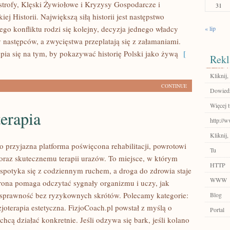
astrofy, Klęski Żywiołowe i Kryzysy Gospodarcze i
31
iej Historii. Największą siłą historii jest następstwo
ego konfliktu rodzi się kolejny, decyzja jednego władcy
« lip
 następców, a zwycięstwa przeplatają się z załamaniami.
a się na tym, by pokazywać historię Polski jako żywą
[
Rekl
Kliknij,
CONTINUE
Dowiedz
Więcej t
erapia
http://
Kliknij,
o przyjazna platforma poświęcona rehabilitacji, powrotowi
Tu
oraz skutecznemu terapii urazów. To miejsce, w którym
HTTP
spotyka się z codziennym ruchem, a droga do zdrowia staje
WWW
Strona pomaga odczytać sygnały organizmu i uczy, jak
prawność bez ryzykownych skrótów. Polecamy kategorie:
Blog
zjoterapia estetyczna. FizjoCoach.pl powstał z myślą o
Portal
chcą działać konkretnie. Jeśli odzywa się bark, jeśli kolano