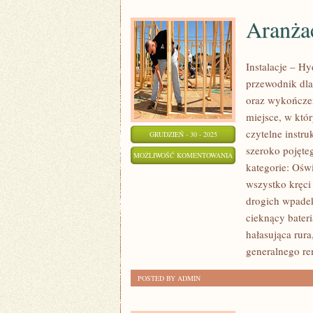
Aranża
Instalacje – H
przewodnik dla
oraz wykończe
miejsce, w któr
czytelne instru
GRUDZIEŃ - 30 - 2025
szeroko pojęt
ARANŻACJE
MOŻLIWOŚĆ KOMENTOWANIA
kategorie: Ośw
WNĘTRZ
ZOSTAŁA WYŁĄCZONA
wszystko kręci
drogich wpadek.
cieknący bateri
hałasująca rur
generalnego re
POSTED BY ADMIN