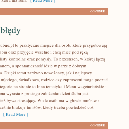
 która ma sens:
[ Read More ]
CONTINUE
 błędy
ubne.pl to praktyczne miejsce dla osób, które przygotowują
ubin oraz przyjęcie weselne i chcą mieć pod ręką
isty kontrolne oraz pomysły. To przestrzeń, w której łączą
planem, a spontaniczność idzie w parze z dobrym
. Dzięki temu zarówno nowożeńcy, jak i najlepszy
a młodego, świadkowa, rodzice czy zaproszeni mogą poczuć
tegorie na stronie to Inna tematyka i Menu wegetariańskie i
na wyrasta z prostego założenia: dzień ślubu jest
 też bywa stresujący. Wiele osób ma w głowie mnóstwo
ześnie brakuje im słów, kiedy trzeba powiedzieć coś
a
[ Read More ]
CONTINUE