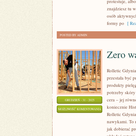
protestuje, alb
znajdziesz tu 
osób aktywnych
formy po
[ Rea
POSTED BY ADMIN
Zero w
Rolletic Gdynia
przestała być p
produkty pielę
potrzeby skóry
cera – jej równ
GRUDZIEŃ - 31 - 2025
koniecznie His
ZERO
MOŻLIWOŚĆ KOMENTOWANIA
Rolletic Gdynia
WASTE
ZOSTAŁA WYŁĄCZONA
nawykami. To ni
I
jak dobierać p
ŚWIADOMA