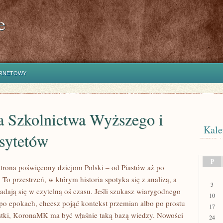
e
ERNETOWY
a Szkolnictwa Wyższego i
Kale
sytetów
P
rona poświęcony dziejom Polski – od Piastów aż po
To przestrzeń, w którym historia spotyka się z analizą, a
3
adają się w czytelną oś czasu. Jeśli szukasz wiarygodnego
10
o epokach, chcesz pojąć kontekst przemian albo po prostu
17
stki, KoronaMK ma być właśnie taką bazą wiedzy. Nowości
24