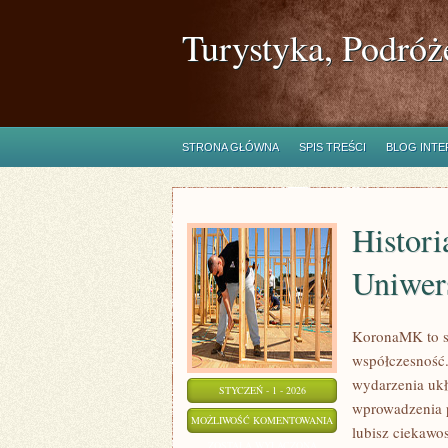
Turystyka, Podróż
STRONA GŁÓWNA
SPIS TREŚCI
BLOG INT
Histori
Uniwer
KoronaMK to st
współczesność. 
wydarzenia ukł
STYCZEŃ - 1 - 2026
wprowadzenia p
HISTORIA
MOŻLIWOŚĆ KOMENTOWANIA
lubisz ciekawo
SZKOLNICTWA
ZOSTAŁA WYŁĄCZONA