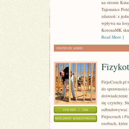
na stronie Kat
WYŻSZEGO
Tajemnice Polsk
I
zdarzeń: z jedn
UNIWERSYTETÓW
wpływa na losy
KoronaMK skupi
Read More ]
POSTED BY ADMIN
Fizykot
FizjoCoach.pl t
do sprawności 
doświadczenie 
się czytelny. 
odbudowywać s
STYCZEŃ - 1 - 2026
Fizjocoach i Fi
FIZYKOTERAPIA
MOŻLIWOŚĆ KOMENTOWANIA
osobach, które 
ZOSTAŁA WYŁĄCZONA