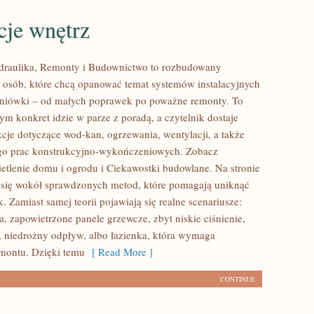
cje wnętrz
ydraulika, Remonty i Budownictwo to rozbudowany
 osób, które chcą opanować temat systemów instalacyjnych
niówki – od małych poprawek po poważne remonty. To
ym konkret idzie w parze z poradą, a czytelnik dostaje
kcje dotyczące wod-kan, ogrzewania, wentylacji, a także
ego prac konstrukcyjno-wykończeniowych. Zobacz
ietlenie domu i ogrodu i Ciekawostki budowlane. Na stronie
 się wokół sprawdzonych metod, które pomagają uniknąć
 Zamiast samej teorii pojawiają się realne scenariusze:
a, zapowietrzone panele grzewcze, zbyt niskie ciśnienie,
a, niedrożny odpływ, albo łazienka, która wymaga
montu. Dzięki temu
[ Read More ]
CONTINUE