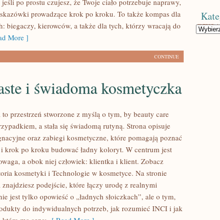
o jeśli po prostu czujesz, że Twoje ciało potrzebuje naprawy,
wskazówki prowadzące krok po kroku. To także kompas dla
Kate
: biegaczy, kierowców, a także dla tych, którzy wracają do
Kategorie
d More ]
CONTINUE
aste i świadoma kosmetyczka
 to przestrzeń stworzone z myślą o tym, by beauty care
rzypadkiem, a stała się świadomą rutyną. Strona opisuje
gnacyjne oraz zabiegi kosmetyczne, które pomagają poznać
 i krok po kroku budować ładny koloryt. W centrum jest
owaga, a obok niej człowiek: klientka i klient. Zobacz
toria kosmetyki i Technologie w kosmetyce. Na stronie
 znajdziesz podejście, które łączy urodę z realnymi
e jest tylko opowieść o „ładnych słoiczkach”, ale o tym,
rodukty do indywidualnych potrzeb, jak rozumieć INCI i jak