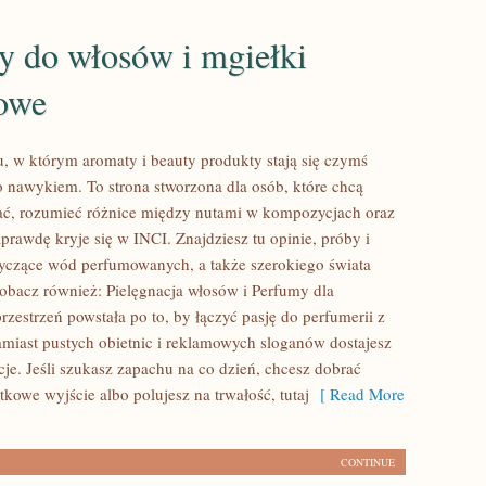
y do włosów i mgiełki
owe
u, w którym aromaty i beauty produkty stają się czymś
ko nawykiem. To strona stworzona dla osób, które chcą
ć, rozumieć różnice między nutami w kompozycjach oraz
prawdę kryje się w INCI. Znajdziesz tu opinie, próby i
czące wód perfumowanych, a także szerokiego świata
Zobacz również: Pielęgnacja włosów i Perfumy dla
zestrzeń powstała po to, by łączyć pasję do perfumerii z
Zamiast pustych obietnic i reklamowych sloganów dostajesz
cje. Jeśli szukasz zapachu na co dzień, chcesz dobrać
kowe wyjście albo polujesz na trwałość, tutaj
[ Read More
CONTINUE