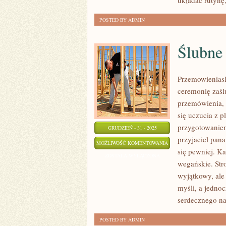
układać rutynę,
KOSMETYCZKA
POSTED BY ADMIN
Ślubne
Przemowieniasl
ceremonię zaśl
przemówienia, l
się uczucia z 
przygotowaniem
GRUDZIEŃ - 31 - 2025
przyjaciel pan
ŚLUBNE
MOŻLIWOŚĆ KOMENTOWANIA
się pewniej. Ka
BŁĘDY
ZOSTAŁA WYŁĄCZONA
wegańskie. Stro
wyjątkowy, ale
myśli, a jednoc
serdecznego n
POSTED BY ADMIN