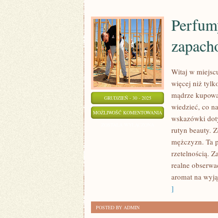
Perfum
zapach
Witaj w miejsc
więcej niż tyl
mądrze kupowa
GRUDZIEŃ - 30 - 2025
wiedzieć, co na
PERFUMY
MOŻLIWOŚĆ KOMENTOWANIA
wskazówki doty
DO
ZOSTAŁA WYŁĄCZONA
rutyn beauty. 
WŁOSÓW
mężczyzn. Ta pr
I
rzetelnością. 
MGIEŁKI
realne obserwa
ZAPACHOWE
aromat na wyjąt
]
POSTED BY ADMIN