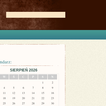
ndarz:
SIERPIEŃ 2026
W
Ś
C
P
S
N
1
2
4
5
6
7
8
9
11
12
13
14
15
16
18
19
20
21
22
23
25
26
27
28
29
30