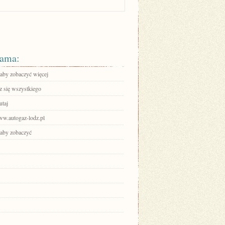
ama:
 aby zobaczyć więcej
 się wszystkiego
utaj
www.autogaz-lodz.pl
 aby zobaczyć