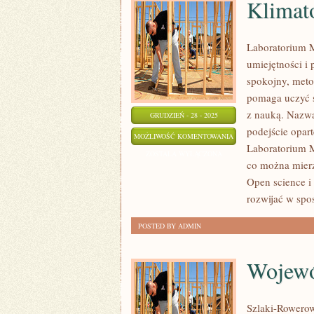
Klimat
Laboratorium M
umiejętności i
spokojny, meto
pomaga uczyć s
z nauką. Nazwa
GRUDZIEŃ - 28 - 2025
podejście opar
KLIMATOLOGIA
MOŻLIWOŚĆ KOMENTOWANIA
Laboratorium M
ZOSTAŁA WYŁĄCZONA
co można mierz
Open science i 
rozwijać w spo
POSTED BY ADMIN
Wojewó
Szlaki-Rowerow