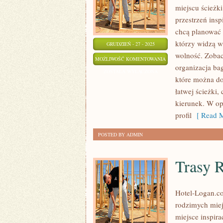
miejscu ścieżki
przestrzeń insp
chcą planować w
którzy widzą w 
GRUDZIEŃ - 27 - 2025
wolność. Zobac
WOJEWÓDZTWO
MOŻLIWOŚĆ KOMENTOWANIA
organizacja ba
ŚLĄSKIE
ZOSTAŁA WYŁĄCZONA
które można do
łatwej ścieżki
kierunek. W opi
profil
[ Read M
POSTED BY ADMIN
Trasy 
Hotel-Logan.co
rodzimych miej
miejsce inspira