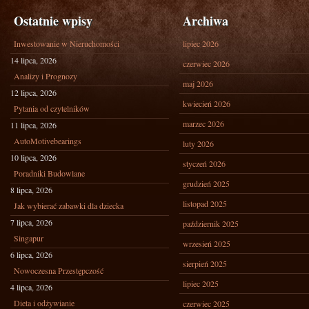
Ostatnie wpisy
Archiwa
Inwestowanie w Nieruchomości
lipiec 2026
14 lipca, 2026
czerwiec 2026
Analizy i Prognozy
maj 2026
12 lipca, 2026
kwiecień 2026
Pytania od czytelników
marzec 2026
11 lipca, 2026
AutoMotivebearings
luty 2026
10 lipca, 2026
styczeń 2026
Poradniki Budowlane
grudzień 2025
8 lipca, 2026
listopad 2025
Jak wybierać zabawki dla dziecka
7 lipca, 2026
październik 2025
Singapur
wrzesień 2025
6 lipca, 2026
sierpień 2025
Nowoczesna Przestępczość
lipiec 2025
4 lipca, 2026
Dieta i odżywianie
czerwiec 2025