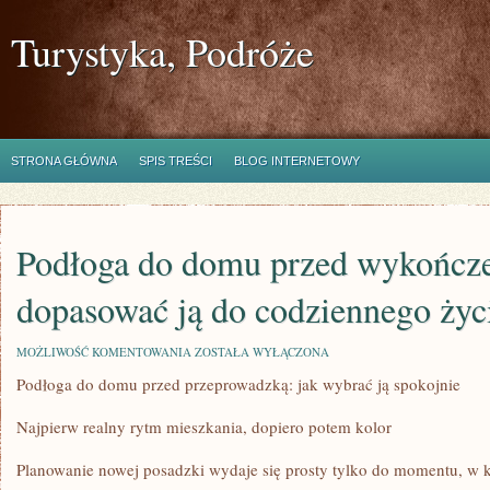
Turystyka, Podróże
STRONA GŁÓWNA
SPIS TREŚCI
BLOG INTERNETOWY
Podłoga do domu przed wykończe
dopasować ją do codziennego życ
PODŁOGA
MOŻLIWOŚĆ KOMENTOWANIA
ZOSTAŁA WYŁĄCZONA
DO
Podłoga do domu przed przeprowadzką: jak wybrać ją spokojnie
DOMU
PRZED
WYKOŃCZENIEM:
Najpierw realny rytm mieszkania, dopiero potem kolor
JAK
DOPASOWAĆ
JĄ
Planowanie nowej posadzki wydaje się prosty tylko do momentu, w k
DO