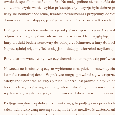
trwałość, sposób montażu i budżet. Na małej próbce niemal każda de
CODZIENNEGO
ŻYCIA
codzienne użytkowanie szybko pokazuje, czy decyzja była dobrze pr
liczy się komfort chodzenia, trwałość powierzchni i przyjemny odbió
domu ważniejsze stają się praktyczne parametry, które rzadko widać
Dlatego dobry wybór warto zacząć od pytań o sposób życia. Czy w d
odpowiedzi mogą ułatwić odrzucenie rozwiązań, które wyglądają dobr
Inny produkt będzie sensowny do pokoju gościnnego, a inny do kuc
Najrozsądniej więc myśleć o niej jak o dużej powierzchni użytkowej.
Panele laminowane, winylowe czy drewniane: co naprawdę porówna
Nowoczesne laminaty są często wybierane tam, gdzie domownicy ch
kosztów naturalnej deski. W praktyce mogą sprawdzić się w wnętrza
estetyczna i odporna na zwykły ruch. Dobrze jest patrzeć nie tylko n
także na klasę użytkową, zamek, grubość, strukturę i dopasowanie p
wydawać się wystarczająca, ale nie zawsze dobrze znosi intensywny 
Podłogi winylowe są dobrym kierunkiem, gdy podłoga ma przechodzi
salon. Ich praktyczną mocną stroną może być możliwość zastosowania