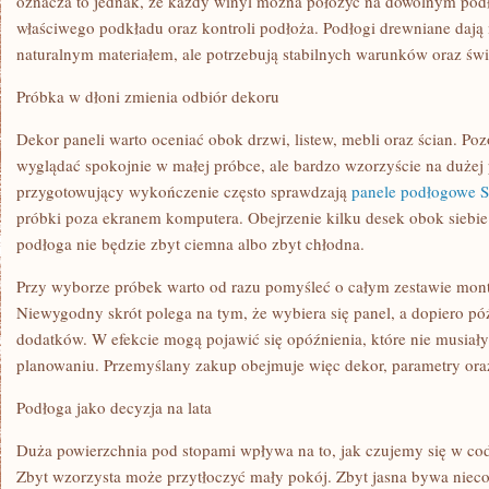
oznacza to jednak, że każdy winyl można położyć na dowolnym pod
właściwego podkładu oraz kontroli podłoża. Podłogi drewniane dają 
naturalnym materiałem, ale potrzebują stabilnych warunków oraz ś
Próbka w dłoni zmienia odbiór dekoru
Dekor paneli warto oceniać obok drzwi, listew, mebli oraz ścian. Po
wyglądać spokojnie w małej próbce, ale bardzo wzorzyście na duże
przygotowujący wykończenie często sprawdzają
panele podłogowe S
próbki poza ekranem komputera. Obejrzenie kilku desek obok siebie 
podłoga nie będzie zbyt ciemna albo zbyt chłodna.
Przy wyborze próbek warto od razu pomyśleć o całym zestawie mont
Niewygodny skrót polega na tym, że wybiera się panel, a dopiero pó
dodatków. W efekcie mogą pojawić się opóźnienia, które nie musia
planowaniu. Przemyślany zakup obejmuje więc dekor, parametry oraz
Podłoga jako decyzja na lata
Duża powierzchnia pod stopami wpływa na to, jak czujemy się w c
Zbyt wzorzysta może przytłoczyć mały pokój. Zbyt jasna bywa nieco