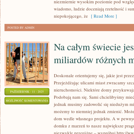
niezmiernie wysokim poziomie pod względ
UMEBLOWAĆ
wiadomo, ludzie doceniają rzetelność i su
WŁASNE
niepokojącego, że
[ Read More ]
MIEJSCE
ZAMIESZKANIA
POSTED BY ADMIN
Na całym świecie jes
miliardów różnych 
Doskonale orientujemy się, jakie jest prz
Przejeżdżając ulicami miast zwracamy szc
nieruchomości. Niektóre domy przykuwają
PAŹDZIERNIK - 11 - 2025
Podobają nam się. Sami chcielibyśmy mie
NA
MOŻLIWOŚĆ KOMENTOWANIA
jednak musimy zadowolić się niedużym mi
CAŁYM
ZOSTAŁA WYŁĄCZONA
możemy to niemniej jednak zmienić. Moż
ŚWIECIE
dom wedle własnego projektu. A w pewny
JEST
domku z marzeń to nasze największe pra
DUŻO
niezwykle przeróżne – wypróbuj http://ww