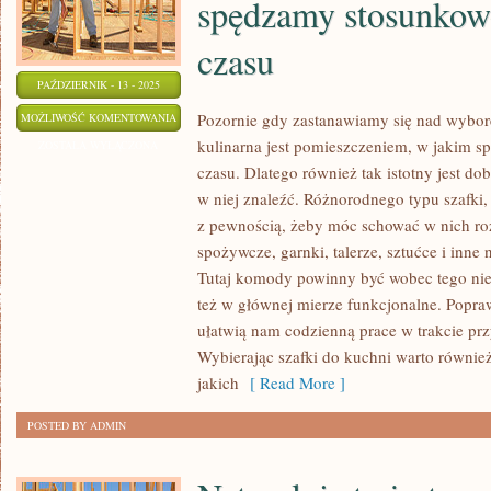
spędzamy stosunko
czasu
PAŹDZIERNIK - 13 - 2025
SZTUKA
Pozornie gdy zastanawiamy się nad wybo
MOŻLIWOŚĆ KOMENTOWANIA
kulinarna jest pomieszczeniem, w jakim 
KULINARNA
ZOSTAŁA WYŁĄCZONA
czasu. Dlatego również tak istotny jest do
JEST
w niej znaleźć. Różnorodnego typu szafki, 
POMIESZCZENIEM,
z pewnością, żeby móc schować w nich ro
W
spożywcze, garnki, talerze, sztućce i inn
KTÓRYM
Tutaj komody powinny być wobec tego nie 
SPĘDZAMY
też w głównej mierze funkcjonalne. Popra
STOSUNKOWO
ułatwią nam codzienną prace w trakcie pr
MNÓSTWO
Wybierając szafki do kuchni warto również
CZASU
jakich
[ Read More ]
POSTED BY ADMIN