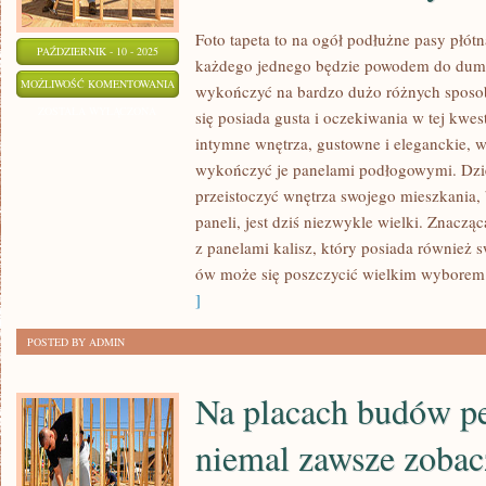
Foto tapeta to na ogół podłużne pasy płót
PAŹDZIERNIK - 10 - 2025
każdego jednego będzie powodem do dum
PANELE
MOŻLIWOŚĆ KOMENTOWANIA
wykończyć na bardzo dużo różnych sposob
PODŁOGOWE
ZOSTAŁA WYŁĄCZONA
się posiada gusta i oczekiwania w tej kwest
TO
intymne wnętrza, gustowne i eleganckie, 
NAJLEPSZY
wykończyć je panelami podłogowymi. Dz
SPOSÓB
przeistoczyć wnętrza swojego mieszkania, 
NA
paneli, jest dziś niezwykle wielki. Znacząc
z panelami kalisz, który posiada również s
WYKOŃCZENIE
ów może się poszczycić wielkim wyborem
PODŁÓG
]
W
SWOIM
POSTED BY ADMIN
DOMU
INNYMI
Na placach budów pe
SŁOWY
BIURZE
niemal zawsze zoba