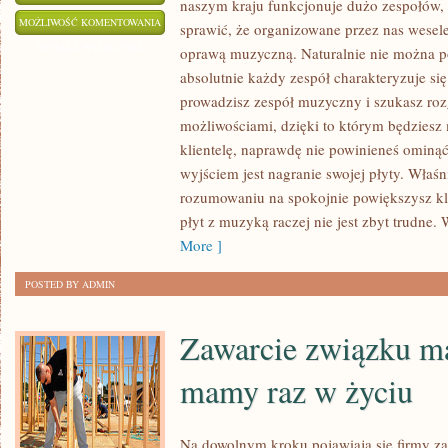
naszym kraju funkcjonuje dużo zespołów,
POSZUKUJEMY
MOŻLIWOŚĆ KOMENTOWANIA
sprawić, że organizowane przez nas wesele
LUDZI
ZOSTAŁA WYŁĄCZONA
oprawą muzyczną. Naturalnie nie można pow
ZAINTERESOWANYCH
absolutnie każdy zespół charakteryzuje s
ZESPOŁEM
prowadzisz zespół muzyczny i szukasz rozg
WESELNYM
możliwościami, dzięki to którym będziesz
klientelę, naprawdę nie powinieneś ominą
wyjściem jest nagranie swojej płyty. Właśn
rozumowaniu na spokojnie powiększysz kli
płyt z muzyką raczej nie jest zbyt trudne.
More ]
POSTED BY ADMIN
Zawarcie związku m
mamy raz w życiu
Na dowolnym kroku pojawiają się firmy za