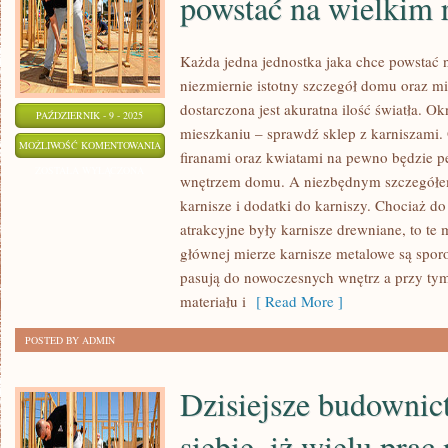
powstać na wielkim 
Każda jedna jednostka jaka chce powstać 
niezmiernie istotny szczegół domu oraz m
dostarczona jest akuratna ilość światła. O
PAŹDZIERNIK - 9 - 2025
mieszkaniu – sprawdź sklep z karniszami.
KAŻDA
MOŻLIWOŚĆ KOMENTOWANIA
firanami oraz kwiatami na pewno będzie p
JEDNA
ZOSTAŁA WYŁĄCZONA
wnętrzem domu. A niezbędnym szczegółem
JEDNOSTKA
karnisze i dodatki do karniszy. Chociaż d
KTÓRA
atrakcyjne były karnisze drewniane, to te
CHCE
głównej mierze karnisze metalowe są spor
POWSTAĆ
pasują do nowoczesnych wnętrz a przy ty
NA
materiału i
[ Read More ]
WIELKIM
POSTED BY ADMIN
RYNKU
Dzisiejsze budownic
siebie, iż wielu prac