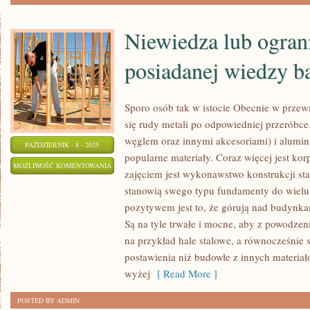
ORAZ
KOMINKI
Niewiedza lub ogran
NA
DRZEWO
posiadanej wiedzy b
Sporo osób tak w istocie Obecnie w przewa
się rudy metali po odpowiedniej przeróbce. 
węglem oraz innymi akcesoriami) i alumin
PAŹDZIERNIK - 8 - 2025
popularne materiały. Coraz więcej jest ko
NIEWIEDZA
MOŻLIWOŚĆ KOMENTOWANIA
zajęciem jest wykonawstwo konstrukcji sta
LUB
ZOSTAŁA WYŁĄCZONA
stanowią swego typu fundamenty do wielu
OGRANICZENIE
pozytywem jest to, że górują nad budynkam
POSIADANEJ
Są na tyle trwałe i mocne, aby z powodzen
WIEDZY
na przykład hale stalowe, a równocześnie s
BARDZO
postawienia niż budowle z innych materiał
wyżej
[ Read More ]
POSTED BY ADMIN