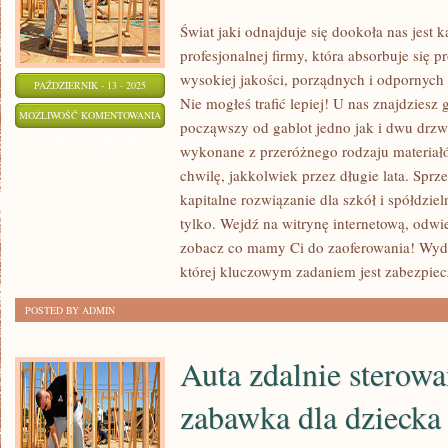
Świat jaki odnajduje się dookoła nas jest 
profesjonalnej firmy, która absorbuje si
wysokiej jakości, porządnych i odpornych
PAŹDZIERNIK - 13 - 2025
Nie mogłeś trafić lepiej! U nas znajdziesz
POSZUKUJESZ
MOŻLIWOŚĆ KOMENTOWANIA
począwszy od gablot jedno jak i dwu drzw
DOŚWIADCZONEJ
ZOSTAŁA WYŁĄCZONA
wykonane z przeróżnego rodzaju materiałów
FIRMY,
chwilę, jakkolwiek przez długie lata. Sprz
KTÓRA
kapitalne rozwiązanie dla szkół i spółdzie
ZAJMUJE
tylko. Wejdź na witrynę internetową, odwi
zobacz co mamy Ci do zaoferowania! Wydaj
której kluczowym zadaniem jest zabezpiec
POSTED BY ADMIN
Auta zdalnie sterowa
zabawka dla dziecka