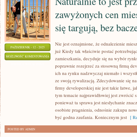
Naturalnie to jest pr
zawyżonych cen mie
się targują, bez bacz
Nie jest oznajmione, że odnalezienie mies
PAŹDZIERNIK - 12 - 2025
już Kiedy tak właściwie postać potrzebują
NATURALNIE
MOŻLIWOŚĆ KOMENTOWANIA
zamieszkania, decyduje się na wybór rynk
TO
ZOSTAŁA WYŁĄCZONA
poprawnie rozejrzeć za stosowną firmą deve
JEST
ich na rynku nadzwyczaj niemało i wszyst
PRZYCZYNĄ
ze swoją rywalizacją. Zdecydowanie się na
ZAWYŻONYCH
firmy developerskiej nie jest takie łatwe,
CEN
tym temacie najprawidłowiej jest zwrócić 
ponieważ ta sprawa jest niesłychanie znacz
MIESZKAŃ.
osobiste pragnienia, odnośnie zakupu no
WSZYSCY
być godna zaufania. Koniecznym jest
[ Re
SIĘ
TARGUJĄ,
POSTED BY ADMIN
BEZ