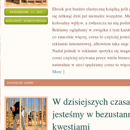
Ebook jest bardzo elastyczną książką jeśl
PAŹDZIERNIK - 13 - 2025
się zetknąć dziś już niemalże wszędzie. M
REKLAMĘ
MOŻLIWOŚĆ KOMENTOWANIA
kolosalny wpływ, a zwłaszcza na nią podat
MOŻNA
ZOSTAŁA WYŁĄCZONA
Reklamy oglądamy w związku z tym każdego
UPOWSZECHNIAĆ
co znacznie więcej, coraz to częściej jest
A
reklamie internetowej, albowiem taka staje 
DUŻO
Nadal jednak w reklamie spotyka się magn
SPOSOBÓW.
coraz częściej używana przez wielu biznes
naturalnie w sieci spędzamy coraz to więcej
NAJPOPULARNIEJSZE
More ]
SĄ
NATURALNIE
POSTED BY ADMIN
W dzisiejszych czas
jesteśmy w bezustan
kwestiami