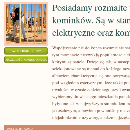
LUB
Posiadamy rozmaite 
EWENTUALNIE
RZEŹB
kominków. Są w stan
elektryczne oraz ko
Współcześnie nie do końca rozumie się sa
PAŹDZIERNIK - 8 - 2025
tym momencie niezwykłą popularnością ci
POSIADAMY
MOŻLIWOŚĆ KOMENTOWANIA
którymi są panele. Dzieje się tak, w następ
ROZMAITE
ZOSTAŁA WYŁĄCZONA
selekcjonowane są niemal do każdego now
TYPY
albowiem charakteryzują się one porywają
KOMINKÓW.
pod względem estetycznym, lecz także po
SĄ
trwałości, w czasie codziennego użytkowan
W
wybieramy do własnego mieszkania panele 
były one jak w najwyższym stopniu feno
STANIE
jakościowym, albowiem powinniśmy nie zap
BYĆ
niejednokrotnie używany, a także najczęśc
KOMINKI
ELEKTRYCZNE
POSTED BY ADMIN