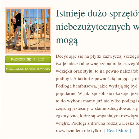
Istnieje dużo sprzęt
niebezużytecznych w
mogą
Decydując się na płytki zazwyczaj szczegó
PAŹDZIERNIK - 7 - 2025
twoje mieszkalne wnętrze nabrało szczegó
ISTNIEJE
MOŻLIWOŚĆ KOMENTOWANIA
wdzięku oraz stylu, to na pewno należałob
DUŻO
ZOSTAŁA WYŁĄCZONA
podłogi. A takimi z pewnością mogą się o
SPRZĘTÓW
Podłoga bambusowa, jakie wydają się być 
NIEBEZUŻYTECZNYCH
popularne. W jaki sposób się okazuje, jeż
W
to do wyboru mamy już nie tylko podłogi
KUCHNI,
częściej jesteśmy w stanie zdecydować się
egzotyczne, które są wspaniałym rozwiąza
KTÓRE
wnętrz. Podłogi z drewna rodzaju Deska
MOGĄ
rozwiązaniem nie tylko
[ Read More ]