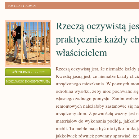
ROKIEM.
POSTED BY ADMIN
NIE
MOŻE
Rzeczą oczywistą jes
W
ZWIĄZKU
praktycznie każdy ch
Z
właścicielem
TYM
Rzeczą oczywistą jest, że niemalże każdy 
PAŹDZIERNIK - 12 - 2025
Kwestią jasną jest, że niemalże każdy chci
RZECZĄ
MOŻLIWOŚĆ KOMENTOWANIA
urządzonego mieszkania. W pewnych mom
OCZYWISTĄ
ZOSTAŁA WYŁĄCZONA
odrobina wysiłku, żeby móc pochwalić się
JEST,
własnego żadnego pomysłu. Zanim wobec 
ŻE
remontowych należałoby zastanowić się na
PRAKTYCZNIE
urządzony dom. Z pewnością ważny jest ni
KAŻDY
materiałów do wykonania podłóg, jakkolwi
mebli. Tu meble mają być nie tylko funk
CHCIAŁBY
jakkolwiek również powinny sprawiać, że
BYĆ