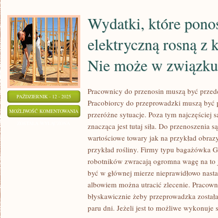
TEGO
Wydatki, które pono
RODZAJU
elektryczną rosną z
Nie może w związku
Pracownicy do przenosin muszą być przed
PAŹDZIERNIK - 12 - 2025
Pracobiorcy do przeprowadzki muszą być 
WYDATKI,
MOŻLIWOŚĆ KOMENTOWANIA
przeróżne sytuacje. Poza tym najczęściej 
KTÓRE
ZOSTAŁA WYŁĄCZONA
znacząca jest tutaj siła. Do przenoszenia są
PONOSIMY
wartościowe towary jak na przykład obrazy
NA
przykład rośliny. Firmy typu bagażówka G
ENERGIĘ
robotników zwracają ogromna wagę na to j
ELEKTRYCZNĄ
być w głównej mierze nieprawidłowo nast
albowiem można utracić zlecenie. Pracown
ROSNĄ
błyskawicznie żeby przeprowadzka został
Z
paru dni. Jeżeli jest to możliwe wykonuje s
KAŻDYM