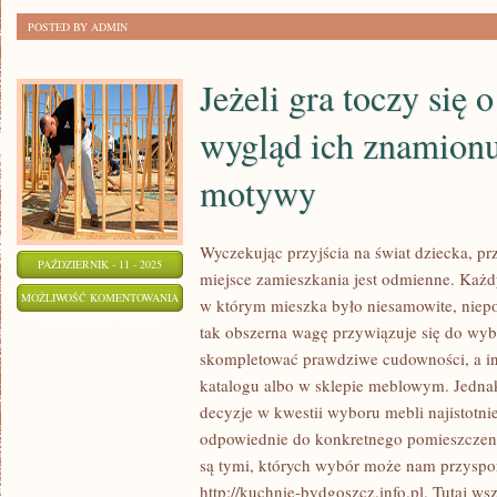
POSTED BY ADMIN
Jeżeli gra toczy się o
wygląd ich znamionu
motywy
Wyczekując przyjścia na świat dziecka, prz
PAŹDZIERNIK - 11 - 2025
miejsce zamieszkania jest odmienne. Każd
JEŻELI
MOŻLIWOŚĆ KOMENTOWANIA
w którym mieszka było niesamowite, niepo
GRA
ZOSTAŁA WYŁĄCZONA
tak obszerna wagę przywiązuje się do wybo
TOCZY
skompletować prawdziwe cudowności, a inn
SIĘ
katalogu albo w sklepie meblowym. Jedna
O
decyzje w kwestii wyboru mebli najistotnie
TAPETY,
odpowiednie do konkretnego pomieszczen
są tymi, których wybór może nam przyspo
TO
http://kuchnie-bydgoszcz.info.pl. Tutaj ws
WYGLĄD