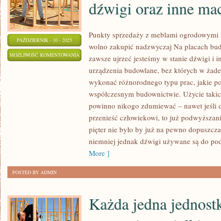
dźwigi oraz inne ma
Punkty sprzedaży z meblami ogrodowymi są
PAŹDZIERNIK - 10 - 2025
wolno zakupić nadzwyczaj Na placach bud
NA
MOŻLIWOŚĆ KOMENTOWANIA
zawsze ujrzeć jesteśmy w stanie dźwigi i 
PLACACH
ZOSTAŁA WYŁĄCZONA
urządzenia budowlane, bez których w żade
BUDÓW
wykonać różnorodnego typu prac, jakie 
PEŁNEGO
współczesnym budownictwie. Użycie takich
KRAJU
powinno nikogo zdumiewać – nawet jeśli c
NIEMAL
przenieść człowiekowi, to już podwyższan
pięter nie było by już na pewno dopuszc
ZAWSZE
niemniej jednak dźwigi używane są do p
ZOBACZYĆ
More ]
MOŻEMY
DŹWIGI
POSTED BY ADMIN
ORAZ
INNE
Każda jedna jednostk
MACHINY