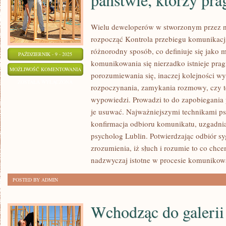
Wielu deweloperów w stworzonym przez na
rozpocząć Kontrola przebiegu komunikac
różnorodny sposób, co definiuje się jako 
PAŹDZIERNIK - 9 - 2025
komunikowania się nierzadko istnieje pra
DUŻA
MOŻLIWOŚĆ KOMENTOWANIA
porozumiewania się, inaczej kolejności w
GRUPA
ZOSTAŁA WYŁĄCZONA
rozpoczynania, zamykania rozmowy, czy t
DEWELOPERÓW
wypowiedzi. Prowadzi to do zapobiegania
W
je usuwać. Najważniejszymi technikami ps
NASZYM
konfirmacja odbioru komunikatu, uzgadnian
PAŃSTWIE,
psycholog Lublin. Potwierdzając odbiór s
KTÓRZY
zrozumienia, iż słuch i rozumie to co chc
PRAGNĄ
nadzwyczaj istotne w procesie komunikow
ROZPOCZĄĆ
POSTED BY ADMIN
Wchodząc do galerii