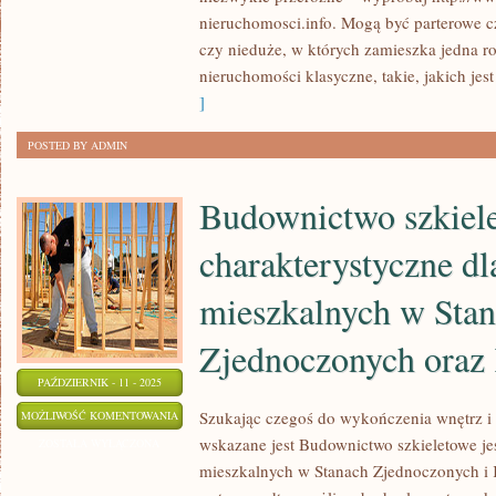
MILIARDÓW
nieruchomosci.info. Mogą być parterowe cz
RÓŻNYCH
czy nieduże, w których zamieszka jedna r
MIESZKAŃ
nieruchomości klasyczne, takie, jakich jes
]
POSTED BY ADMIN
Budownictwo szkiele
charakterystyczne dl
mieszkalnych w Sta
Zjednoczonych oraz
PAŹDZIERNIK - 11 - 2025
BUDOWNICTWO
Szukając czegoś do wykończenia wnętrz i
MOŻLIWOŚĆ KOMENTOWANIA
wskazane jest Budownictwo szkieletowe j
SZKIELETOWE
ZOSTAŁA WYŁĄCZONA
mieszkalnych w Stanach Zjednoczonych i 
JEST