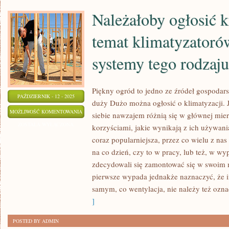
BACZENIA
Należałoby ogłosić k
NA
TO
temat klimatyzatorów
systemy tego rodzaju
Piękny ogród to jedno ze źródeł gospodars
PAŹDZIERNIK - 12 - 2025
duży Dużo można ogłosić o klimatyzacji. Je
NALEŻAŁOBY
MOŻLIWOŚĆ KOMENTOWANIA
siebie nawzajem różnią się w głównej mierz
OGŁOSIĆ
ZOSTAŁA WYŁĄCZONA
korzyściami, jakie wynikają z ich używania
KILKA
coraz popularniejsza, przez co wielu z nas
SŁÓW
na co dzień, czy to w pracy, lub też, w wy
NA
zdecydowali się zamontować się w swoim
TEMAT
pierwsze wypada jednakże naznaczyć, że ins
samym, co wentylacja, nie należy też oz
KLIMATYZATORÓW,
]
JAKO
ŻE
POSTED BY ADMIN
SYSTEMY