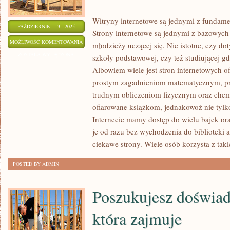
Witryny internetowe są jednymi z fundam
PAŹDZIERNIK - 13 - 2025
Strony internetowe są jednymi z bazowych
W
MOŻLIWOŚĆ KOMENTOWANIA
młodzieży uczącej się. Nie istotne, czy do
DZISIEJSZYCH
ZOSTAŁA WYŁĄCZONA
szkoły podstawowej, czy też studiującej gd
CZASACH
Albowiem wiele jest stron internetowych o
KIEDY
prostym zagadnieniom matematycznym, pro
JESTEŚMY
trudnym obliczeniom fizycznym oraz chem
W
ofiarowane książkom, jednakowoż nie tyl
Internecie mamy dostęp do wielu bajek or
BEZUSTANNYM
je od razu bez wychodzenia do biblioteki a
BIEGU
ciekawe strony. Wiele osób korzysta z tak
ZA
KWESTIAMI
POSTED BY ADMIN
Poszukujesz doświad
która zajmuje