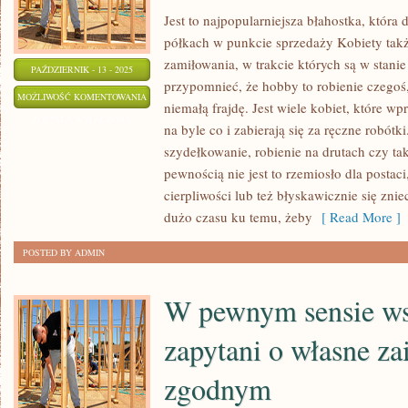
Jest to najpopularniejsza błahostka, która 
półkach w punkcie sprzedaży Kobiety takż
zamiłowania, w trakcie których są w stanie
PAŹDZIERNIK - 13 - 2025
przypomnieć, że hobby to robienie czegoś
AUTA
MOŻLIWOŚĆ KOMENTOWANIA
niemałą frajdę. Jest wiele kobiet, które wpr
ZDALNIE
ZOSTAŁA WYŁĄCZONA
na byle co i zabierają się za ręczne robót
STEROWANE
szydełkowanie, robienie na drutach czy ta
TO
pewnością nie jest to rzemiosło dla postaci
KORZYSTNA
cierpliwości lub też błyskawicznie się znie
ZABAWKA
dużo czasu ku temu, żeby
[ Read More ]
DLA
POSTED BY ADMIN
DZIECKA
W pewnym sensie ws
zapytani o własne za
zgodnym