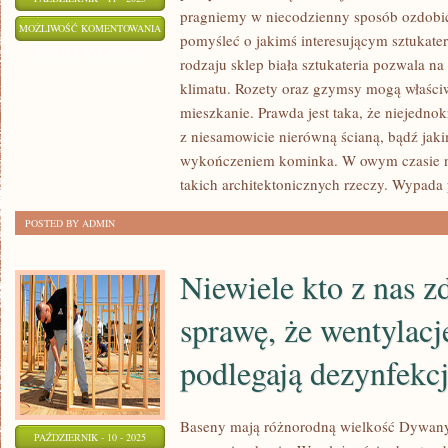
pragniemy w niecodzienny sposób ozdobić
NALEŻYCIE
MOŻLIWOŚĆ KOMENTOWANIA
pomyśleć o jakimś interesującym sztukate
OD
ZOSTAŁA WYŁĄCZONA
rodzaju sklep biała sztukateria pozwala na
POCZĄTKU
klimatu. Rozety oraz gzymsy mogą właściw
STOSOWANIA
mieszkanie. Prawda jest taka, że niejedno
TECHNIK
z niesamowicie nierówną ścianą, bądź jak
wykończeniem kominka. W owym czasie naj
takich architektonicznych rzeczy. Wypada 
POSTED BY ADMIN
Niewiele kto z nas z
sprawę, że wentylacj
podlegają dezynfekcj
Baseny mają różnorodną wielkość Dywany 
PAŹDZIERNIK - 10 - 2025