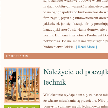
są to zanadto wrażliwe budowle w stosunk
CHARAKTERYSTYCZNE
krajach dobitnych warunków atmosferyczn
DLA
to na ogół napotykane budownictwo drewni
GNIAZDEK
firm zajmujących się budownictwem drew
MIESZKALNYCH
jakkolwiek jak się okazuje, firmy powołuj
W
kanadyjski sposób stawiania domów, nie 
STANACH
normy. Domena internetowa Producent Do
ZJEDNOCZONYCH
potwierdza. Bo nie ma u nas właściwych 
ORAZ
budownictwo lekkie
[ Read More ]
KANADZIE
POSTED BY ADMIN
Należycie od począt
technik
Wielokrotnie wydaje nam się, że nasze mi
że własne mieszkania są przeciętne. Niby p
pomysł na zmianę mebli, jednakowoż mimo 
PAŹDZIERNIK - 11 - 2025