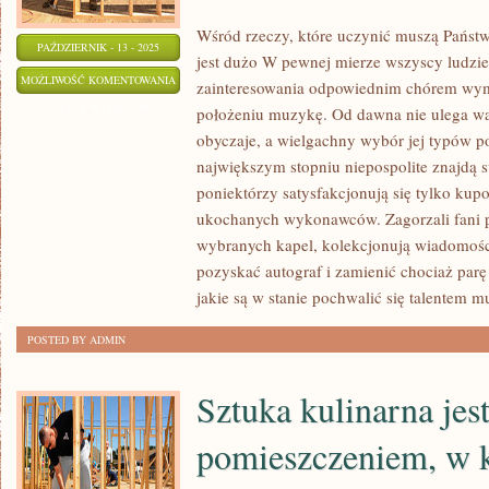
Wśród rzeczy, które uczynić muszą Państw
PAŹDZIERNIK - 13 - 2025
jest dużo W pewnej mierze wszyscy ludzie
W
MOŻLIWOŚĆ KOMENTOWANIA
zainteresowania odpowiednim chórem wym
PEWNYM
ZOSTAŁA WYŁĄCZONA
położeniu muzykę. Od dawna nie ulega wą
SENSIE
obyczaje, a wielgachny wybór jej typów p
WSZYSCY
największym stopniu niepospolite znajdą s
LUDZIE
poniektórzy satysfakcjonują się tylko kup
ZAPYTANI
ukochanych wykonawców. Zagorzali fani p
wybranych kapel, kolekcjonują wiadomości
O
pozyskać autograf i zamienić chociaż parę
WŁASNE
jakie są w stanie pochwalić się talentem
ZAINTERESOWANIA
ZGODNYM
POSTED BY ADMIN
Sztuka kulinarna jes
pomieszczeniem, w 