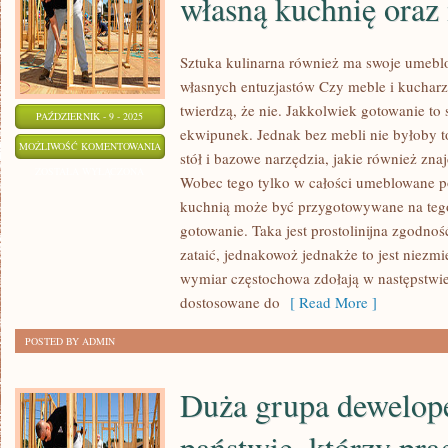
własną kuchnię ora
SIĘ
ZREALIZOWAĆ
Sztuka kulinarna również ma swoje umeblo
własnych entuzjastów Czy meble i kucharz
twierdzą, że nie. Jakkolwiek gotowanie to 
PAŹDZIERNIK - 9 - 2025
ekwipunek. Jednak bez mebli nie byłoby t
CORAZ
MOŻLIWOŚĆ KOMENTOWANIA
stół i bazowe narzędzia, jakie również zna
NAGMINNIEJ
ZOSTAŁA WYŁĄCZONA
Wobec tego tylko w całości umeblowane 
SPOGLĄDAMY
kuchnią może być przygotowywane na tego
NA
gotowanie. Taka jest prostolinijna zgodnoś
WŁASNĄ
zataić, jednakowoż jednakże to jest niezmi
KUCHNIĘ
wymiar częstochowa zdołają w następstwie
ORAZ
dostosowane do
[ Read More ]
MAMY
POSTED BY ADMIN
DOSYĆ?
Duża grupa dewelo
państwie, którzy pr