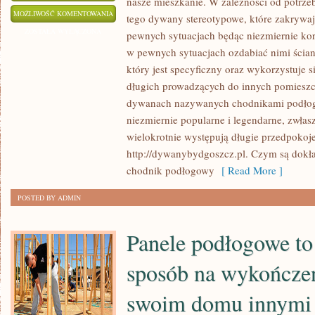
nasze mieszkanie. W zależności od potr
NIEWIELE
MOŻLIWOŚĆ KOMENTOWANIA
tego dywany stereotypowe, które zakrywa
KTO
ZOSTAŁA WYŁĄCZONA
pewnych sytuacjach będąc niezmiernie korz
Z
w pewnych sytuacjach ozdabiać nimi ścian
NAS
który jest specyficzny oraz wykorzystuje s
ZDAJE
długich prowadzących do innych pomieszc
SOBIE
dywanach nazywanych chodnikami podło
niezmiernie popularne i legendarne, zwłas
SPRAWĘ,
wielokrotnie występują długie przedpokoj
ŻE
http://dywanybydgoszcz.pl. Czym są dokł
WENTYLACJE
chodnik podłogowy
[ Read More ]
RÓWNIEŻ
PODLEGAJĄ
POSTED BY ADMIN
DEZYNFEKCJI
Panele podłogowe to
sposób na wykończe
swoim domu innymi 