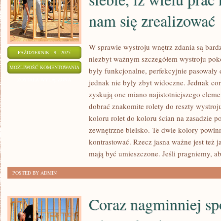
nam się zrealizować
W sprawie wystroju wnętrz zdania są bardz
PAŹDZIERNIK - 9 - 2025
niezbyt ważnym szczegółem wystroju pokoj
DZISIEJSZE
MOŻLIWOŚĆ KOMENTOWANIA
były funkcjonalne, perfekcyjnie pasowały 
BUDOWNICTWO
ZOSTAŁA WYŁĄCZONA
jednak nie były zbyt widoczne. Jednak cora
MA
zyskują one miano najistotniejszego eleme
TO
dobrać znakomite rolety do reszty wystroj
DO
koloru rolet do koloru ścian na zasadzie 
SIEBIE,
zewnętrzne bielsko. Te dwie kolory powin
kontrastować. Rzecz jasna ważne jest też j
IŻ
mają być umieszczone. Jeśli pragniemy, 
WIELU
PRAC
POSTED BY ADMIN
NIESTETY
NIE
Coraz nagminniej s
UDA
NAM