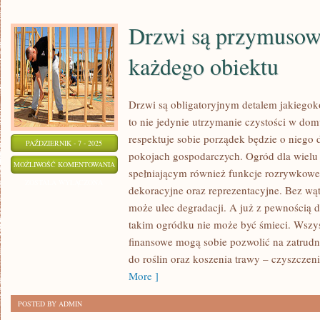
Drzwi są przymuso
każdego obiektu
Drzwi są obligatoryjnym detalem jakiego
to nie jedynie utrzymanie czystości w do
respektuje sobie porządek będzie o niego 
PAŹDZIERNIK - 7 - 2025
pokojach gospodarczych. Ogród dla wielu 
DRZWI
MOŻLIWOŚĆ KOMENTOWANIA
spełniającym również funkcje rozrywkowe 
SĄ
ZOSTAŁA WYŁĄCZONA
dekoracyjne oraz reprezentacyjne. Bez wą
PRZYMUSOWYM
może ulec degradacji. A już z pewnością d
SZCZEGÓŁEM
takim ogródku nie może być śmieci. Wszys
KAŻDEGO
finansowe mogą sobie pozwolić na zatrudn
OBIEKTU
do roślin oraz koszenia trawy – czyszczeni
More ]
POSTED BY ADMIN