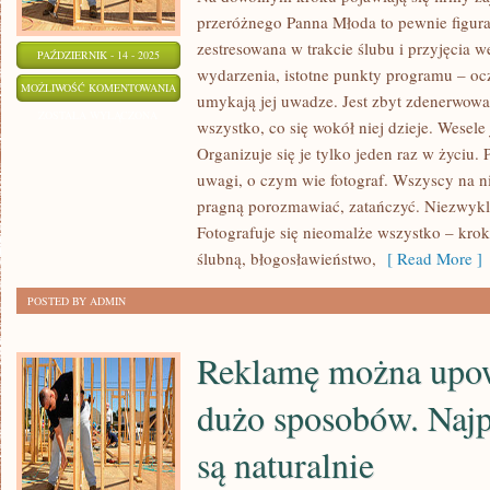
przeróżnego Panna Młoda to pewnie figur
zestresowana w trakcie ślubu i przyjęcia 
PAŹDZIERNIK - 14 - 2025
wydarzenia, istotne punkty programu – oc
ZAWARCIE
MOŻLIWOŚĆ KOMENTOWANIA
umykają jej uwadze. Jest zbyt zdenerwow
ZWIĄZKU
ZOSTAŁA WYŁĄCZONA
wszystko, co się wokół niej dzieje. Wesele
MAŁŻEŃSKIEGO
Organizuje się je tylko jeden raz w życiu.
MAMY
uwagi, o czym wie fotograf. Wszyscy na ni
RAZ
pragną porozmawiać, zatańczyć. Niezwykle
W
Fotografuje się nieomalże wszystko – kro
ŻYCIU
ślubną, błogosławieństwo,
[ Read More ]
POSTED BY ADMIN
Reklamę można upow
dużo sposobów. Najp
są naturalnie