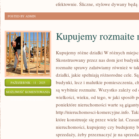
efektownie. Śliczne, stylowe dywany będą 
WŁAŚCICIELEM
POSTED BY ADMIN
Kupujemy rozmaite 
Kupujemy różne działki W różnych miejsc
Skonstruowany przez nas dom jest budyn
rozmaite sprawy załatwiamy również w tak
działki, jakie spełniają różnorodne cele. S
budynki, lecz i malutkie pomieszczenia, 
PAŹDZIERNIK - 11 - 2025
są wybitnie rozmaite. Wszystko zależy od 
KUPUJEMY
MOŻLIWOŚĆ KOMENTOWANIA
wielkości, wieku, od tego, w jaki sposób
ROZMAITE
ZOSTAŁA WYŁĄCZONA
poniektóre nieruchomości warte są gigant
NIERUCHOMOŚCI
http://nieruchomosci-komercyjne.info. Tak
które konstruuje się przez wiele lat. Czas
nieruchomości, kupujemy czy budujemy b
sprzedaży, żeby przeznaczyć je na sprzeda