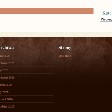
Kate
Kategorie
rchiwa
Strony
piec 2026
Spis Treści
erwiec 2026
j 2026
iecień 2026
rzec 2026
ty 2026
yczeń 2026
udzień 2025