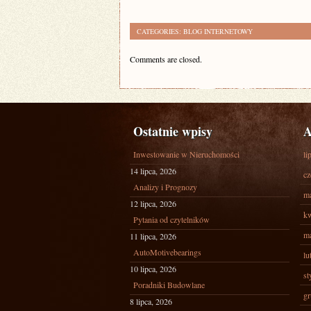
CATEGORIES:
BLOG INTERNETOWY
Comments are closed.
Ostatnie wpisy
A
Inwestowanie w Nieruchomości
li
14 lipca, 2026
cz
Analizy i Prognozy
ma
12 lipca, 2026
kw
Pytania od czytelników
ma
11 lipca, 2026
AutoMotivebearings
lu
10 lipca, 2026
st
Poradniki Budowlane
gr
8 lipca, 2026