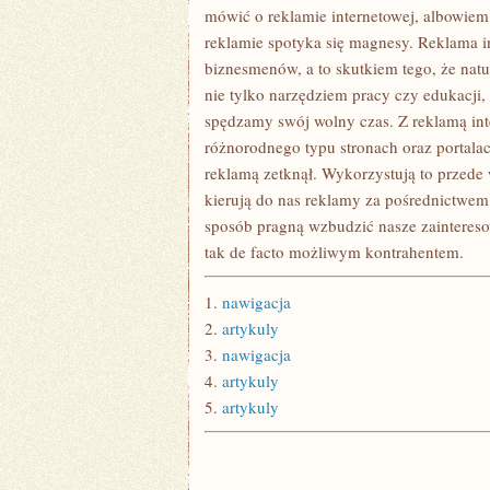
mówić o reklamie internetowej, albowiem 
reklamie spotyka się magnesy. Reklama in
biznesmenów, a to skutkiem tego, że natur
nie tylko narzędziem pracy czy edukacji,
spędzamy swój wolny czas. Z reklamą in
różnorodnego typu stronach oraz portalac
reklamą zetknął. Wykorzystują to przede 
kierują do nas reklamy za pośrednictwem 
sposób pragną wzbudzić nasze zaintereso
tak de facto możliwym kontrahentem.
1.
nawigacja
2.
artykuly
3.
nawigacja
4.
artykuly
5.
artykuly