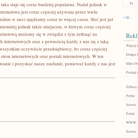
31
taka staje się coraz bardziej popularna. Nadal jednak w
ternetowa jest coraz częściej używana przez wielu
« lip
alnie w sieci spędzamy coraz to więcej czasu. Sieć jest już
 niemniej jednak także miejscem, w którym coraz częściej
ternetową możemy się w związku z tym zetknąć na
Rekl
h internetowych oraz z pewnością każdy z nas się z taką
Więcej i
wszystkim oczywiście przedsiębiorcy, bo coraz częściej
Dołącz t
stron internetowych oraz portali internetowych. W ten
wanie i pozyskać nasze zaufanie, ponieważ każdy z nas jest
https:/
Poznaj 
Zobacz p
Portal
Serwis
Portal
WWW
Serwis