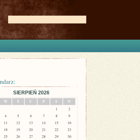
ndarz:
SIERPIEŃ 2026
W
Ś
C
P
S
N
1
2
4
5
6
7
8
9
11
12
13
14
15
16
18
19
20
21
22
23
25
26
27
28
29
30