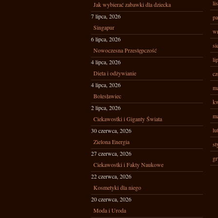
li
Jak wybierać zabawki dla dziecka
7 lipca, 2026
pa
Singapur
wr
6 lipca, 2026
si
Nowoczesna Przestępczość
li
4 lipca, 2026
Dieta i odżywianie
cz
4 lipca, 2026
ma
Bolesławiec
kw
2 lipca, 2026
ma
Ciekawostki i Giganty Świata
lu
30 czerwca, 2026
Zielona Energia
st
27 czerwca, 2026
gr
Ciekawostki i Fakty Naukowe
22 czerwca, 2026
Kosmetyki dla niego
20 czerwca, 2026
Moda i Uroda