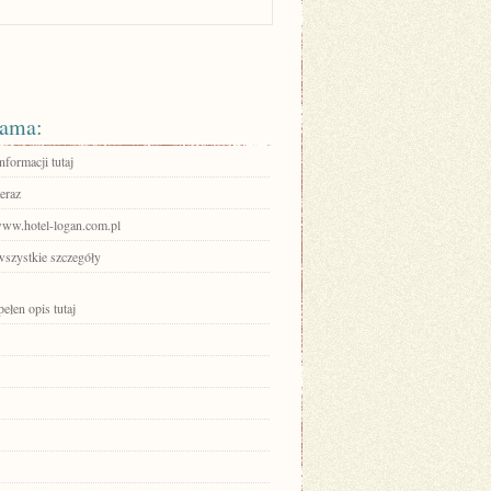
ama:
nformacji tutaj
eraz
/www.hotel-logan.com.pl
wszystkie szczegóły
ełen opis tutaj