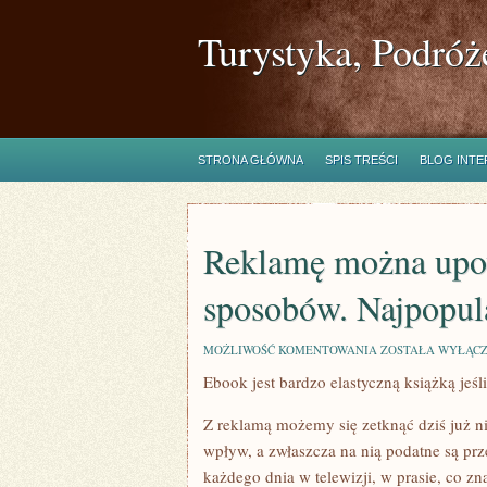
Turystyka, Podróż
STRONA GŁÓWNA
SPIS TREŚCI
BLOG INT
Reklamę można upo
sposobów. Najpopula
REKLAMĘ
MOŻLIWOŚĆ KOMENTOWANIA
ZOSTAŁA WYŁĄC
MOŻNA
Ebook jest bardzo elastyczną książką jeśli
UPOWSZECHNIAĆ
A
DUŻO
Z reklamą możemy się zetknąć dziś już n
SPOSOBÓW.
NAJPOPULARNIEJ
wpływ, a zwłaszcza na nią podatne są p
SĄ
każdego dnia w telewizji, w prasie, co zna
NATURALNIE