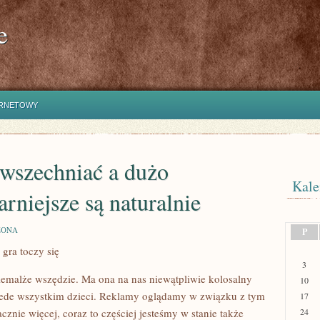
e
ERNETOWY
wszechniać a dużo
Kale
rniejsze są naturalnie
ZONA
P
 gra toczy się
3
iemalże wszędzie. Ma ona na nas niewątpliwie kolosalny
10
SZE
rzede wszystkim dzieci. Reklamy oglądamy w związku z tym
17
cznie więcej, coraz to częściej jesteśmy w stanie także
24