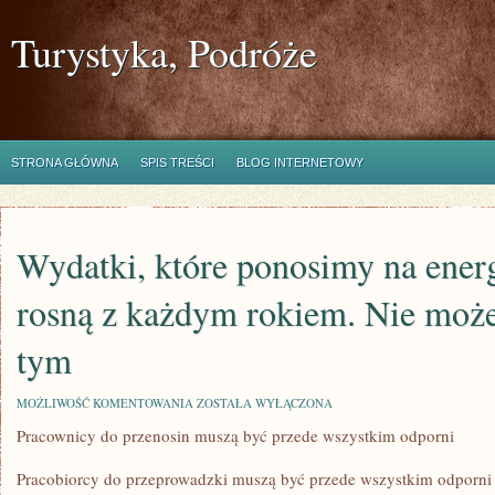
Turystyka, Podróże
STRONA GŁÓWNA
SPIS TREŚCI
BLOG INTERNETOWY
Wydatki, które ponosimy na energ
rosną z każdym rokiem. Nie moż
tym
WYDATKI,
MOŻLIWOŚĆ KOMENTOWANIA
ZOSTAŁA WYŁĄCZONA
KTÓRE
Pracownicy do przenosin muszą być przede wszystkim odporni
PONOSIMY
NA
ENERGIĘ
Pracobiorcy do przeprowadzki muszą być przede wszystkim odporni 
ELEKTRYCZNĄ