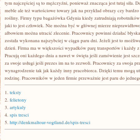
ROSNĄ
tym najczęściej są to mężczyźni, ponieważ znacząca jest tutaj siła. D
Z
meble ale też wartościowe towary jak na przykład obrazy czy bardzo 
KAŻDYM
ROKIEM.
rośliny. Firmy typu bagażówka Gdynia kiedy zatrudniają robotnikó
NIE
jaki to jest człowiek. Nie można być w głównej mierze nieprawidło
MOŻE
W
albowiem można utracić zlecenie. Pracownicy powinni działać błys
ZWIĄZKU
Z
została wykonana najszybciej w ciągu paru dni. Jeżeli jest to możliw
TYM
dzień. Firma ma w większości wypadków parę transportów i każdy z 
Pracują oni każdego dnia a nawet w święta jeśli zamówienie jest szc
za swoje usługi jeśli prezes im na to zezwoli. Pracownicy za swoja p
wynagrodzenie tak jak każdy inny pracobiorca. Dzięki temu mogą ut
rodzinę. Pracowników w jeden firmie przeważnie jest paru do jednego
1.
teksty
2.
felietony
3.
artykuly
4.
spis tresci
5.
http://denkmaltour-vogtland.de/spis-tresci