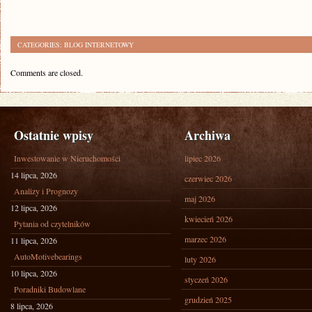
CATEGORIES:
BLOG INTERNETOWY
Comments are closed.
Ostatnie wpisy
Archiwa
Inwestowanie w Nieruchomości
lipiec 2026
14 lipca, 2026
czerwiec 2026
Analizy i Prognozy
maj 2026
12 lipca, 2026
kwiecień 2026
Pytania od czytelników
marzec 2026
11 lipca, 2026
AutoMotivebearings
luty 2026
10 lipca, 2026
styczeń 2026
Poradniki Budowlane
grudzień 2025
8 lipca, 2026