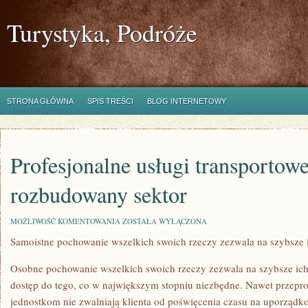
Turystyka, Podróże
STRONA GŁÓWNA
SPIS TREŚCI
BLOG INTERNETOWY
Profesjonalne usługi transportowe
rozbudowany sektor
PROFESJONALNE
MOŻLIWOŚĆ KOMENTOWANIA
ZOSTAŁA WYŁĄCZONA
USŁUGI
Samoistne pochowanie wszelkich swoich rzeczy zezwala na szybsze
TRANSPORTOWE
TO
WYBITNIE
Osobne pochowanie wszelkich swoich rzeczy zezwala na szybsze ic
ROZBUDOWANY
SEKTOR
dostęp do tego, co w największym stopniu niezbędne. Nawet przepro
jednostkom nie zwalniają klienta od poświęcenia czasu na uporządk