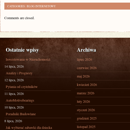
CATEGORIES:
BLOG INTERNETOWY
Comments are closed.
Ostatnie wpisy
Archiwa
Inwestowanie w Nieruchomości
lipiec 2026
14 lipca, 2026
czerwiec 2026
Analizy i Prognozy
maj 2026
12 lipca, 2026
kwiecień 2026
Pytania od czytelników
marzec 2026
11 lipca, 2026
AutoMotivebearings
luty 2026
10 lipca, 2026
styczeń 2026
Poradniki Budowlane
grudzień 2025
8 lipca, 2026
listopad 2025
Jak wybierać zabawki dla dziecka