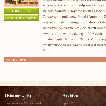
szukające konkretnych podpowiedzi znaj
świecie podróży z najmłodszymi i nieco s
GRUDZIEŃ - 1 - 2025
Turystycznie polecamy Izrael i Rumunia. Z
PORTUGALIA
MOŻLIWOŚĆ KOMENTOWANIA
wyjazdy z dziećmi mogą być jednocześnie 
I
ZOSTAŁA WYŁĄCZONA
zachwytu. Na stronie krok po kroku możn
MACEDONIA
zwykły urlop w prawdziwą podróż życia, p
PÓŁNOCNA
rodziny czuje się ważny. Serwis Zlotoloto.
praktyczność treści. Każdy tekst jest twor
More ]
POSTED BY ADMIN
Ostatnie wpisy
Archiwa
Inwestowanie w Nieruchomości
lipiec 2026