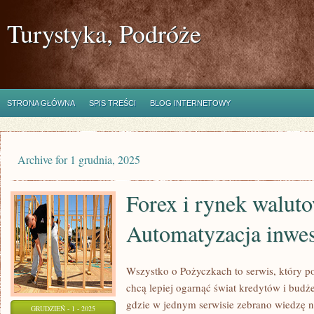
Turystyka, Podróże
STRONA GŁÓWNA
SPIS TREŚCI
BLOG INTERNETOWY
Archive for 1 grudnia, 2025
Forex i rynek waluto
Automatyzacja inwes
Wszystko o Pożyczkach to serwis, który po
chcą lepiej ogarnąć świat kredytów i budż
gdzie w jednym serwisie zebrano wiedzę 
GRUDZIEŃ - 1 - 2025