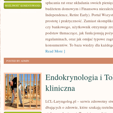
spłacania rat oraz układania swoich pieni
FOREX
MOŻLIWOŚĆ KOMENTOWANIA
budżetem domowym i Finansowa niezależno
I
ZOSTAŁA WYŁĄCZONA
Independence, Retire Early). Portal Wszys
RYNEK
prostotę i praktyczność. Zamiast skompli
WALUTOWY
czy bankowego, użytkownik otrzymuje zro
I
podstaw tłumaczące, jak funkcjonują poż
AUTOMATYZACJA
regulaminach, oraz jak omijać typowe zagr
INWESTYCJI
konsumentów. To baza wiedzy dla każdego,
Read More ]
POSTED BY ADMIN
Endokrynologia i To
kliniczna
LCL-Laryngolog.pl – serwis zdrowotny st
dbających o zdrowie, które szukają rzetel