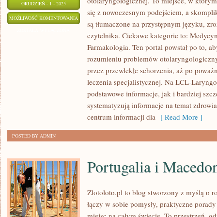
otolaryngologicznej. To miejsce, w który
GRUDZIEŃ - 1 - 2025
się z nowoczesnym podejściem, a skompl
ENDOKRYNOLOGIA
MOŻLIWOŚĆ KOMENTOWANIA
są tłumaczone na przystępnym języku, zr
I
ZOSTAŁA WYŁĄCZONA
czytelnika. Ciekawe kategorie to: Medycyn
TOKSYKOLOGIA
Farmakologia. Ten portal powstał po to, a
KLINICZNA
rozumieniu problemów otolaryngologiczny
przez przewlekłe schorzenia, aż po poważ
leczenia specjalistycznej. Na LCL-Laryngo
podstawowe informacje, jak i bardziej szcz
systematyzują informacje na temat zdrowi
centrum informacji dla
[ Read More ]
POSTED BY ADMIN
Portugalia i Macedo
Zlotoloto.pl to blog stworzony z myślą o 
łączy w sobie pomysły, praktyczne porady 
miejsc na całym świecie. To przestrzeń, g