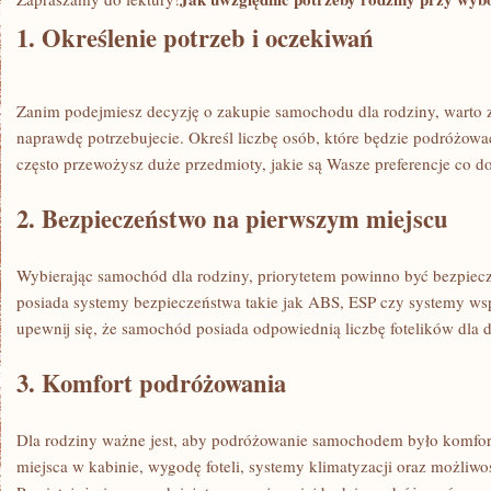
SAMOCHÓD
RODZINNY?
1. ‌Określenie potrzeb i oczekiwań
Zanim podejmiesz decyzję o zakupie samochodu dla rodziny, ​warto za
naprawdę potrzebujecie. Określ liczbę osób, które ⁣będzie⁤ podróżow
‌często ⁢przewożysz ‌duże przedmioty, jakie​ są ⁤Wasze ⁣preferencje co 
2. Bezpieczeństwo ⁢na ​pierwszym miejscu
Wybierając samochód dla rodziny, priorytetem powinno być bezpiecz
posiada systemy bezpieczeństwa takie jak ABS, ⁢ESP czy systemy ws
⁣upewnij się, że ⁤samochód posiada odpowiednią liczbę fotelików⁤ dla d
3. ​Komfort podróżowania
Dla rodziny ważne ​jest,⁣ aby podróżowanie samochodem było komfor
miejsca w kabinie, ⁣wygodę foteli, systemy klimatyzacji oraz​ możliwo