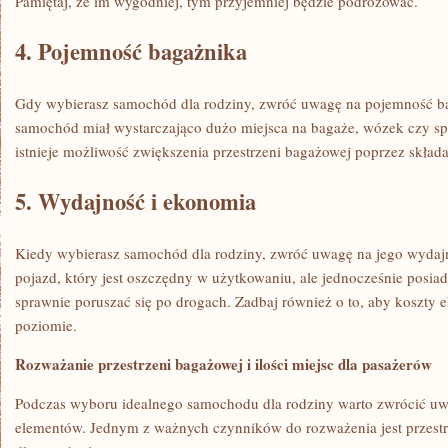
Pamiętaj, że im wygodniej, tym ‌przyjemniej będzie podróżować.
4.​ Pojemność⁣ bagażnika
Gdy wybierasz samochód dla rodziny, zwróć uwagę na pojemność⁣ baga
‍samochód miał wystarczająco⁤ dużo miejsca‌ na bagaże,‍ wózek czy spr
istnieje ⁣możliwość zwiększenia przestrzeni bagażowej⁤ poprzez składan
5. Wydajność i ekonomia
Kiedy wybierasz samochód‌ dla rodziny, ‌zwróć⁢ uwagę na jego‌ wyda
‌pojazd, który jest oszczędny w użytkowaniu, ale jednocześnie posia
sprawnie⁣ poruszać⁣ się po drogach.⁤ Zadbaj również ‍o to, aby koszty‌
poziomie.
Rozważanie przestrzeni bagażowej i ilości miejsc⁣ dla pasażerów
Podczas wyboru idealnego samochodu dla rodziny warto⁤ zwrócić uw
elementów. Jednym z ważnych czynników do rozważenia jest przestrzeń