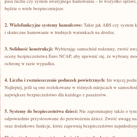
pasa ruchu czy system awaryjnego⁤ hamowania – to wszystko sprawi,
będzie ‌o wiele bezpieczniejsze.
2. Wielofunkcyjne systemy⁤ hamulcowe:
Takie jak ABS czy system kon
i skuteczne hamowanie w trudnych warunkach na‌ drodze.
3. Solidność konstrukcji:
Wybierając samochód ⁣rodzinny, ‌zwróć uwa
oceny⁣ bezpieczeństwa​ Euro NCAP,⁤ aby upewnić się, że wybrany mo
ochronę w razie⁣ wypadku.
4.​ Liczba i⁣ rozmieszczenie poduszek powietrznych:
Im więcej podus
Najlepiej, jeśli są ⁤one rozlokowane⁤ w różnych miejscach w samochodz
największe ⁤bezpieczeństwo dla każdego ⁣z⁣ pasażerów.
5. Systemy do bezpieczeństwa ⁢dzieci:
Nie zapominajmy ‍także o​ tym
odpowiednio przystosowane do⁤ przewożenia‌ dzieci. Zwróć uwagę n
oraz dodatkowe funkcje, ⁣które​ zapewnią bezpieczeństwo najmłodszy