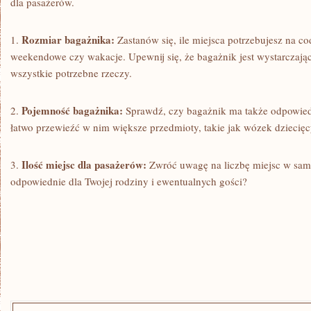
dla pasażerów.
Rozmiar⁢ bagażnika:
1.
Zastanów się, ile miejsca potrzebujesz ⁢na ⁢c
weekendowe czy wakacje. ‍Upewnij się, ⁢że bagażnik jest wystarczając
wszystkie potrzebne ⁢rzeczy.
Pojemność bagażnika:
2.
Sprawdź, czy bagażnik ma⁤ także odpowie
łatwo przewieźć ‌w nim większe przedmioty, takie jak wózek dziecię
Ilość miejsc dla pasażerów:
3.
Zwróć uwagę na liczbę miejsc⁤ w ‍sam
odpowiednie ‌dla Twojej rodziny ⁣i ⁤ewentualnych gości?