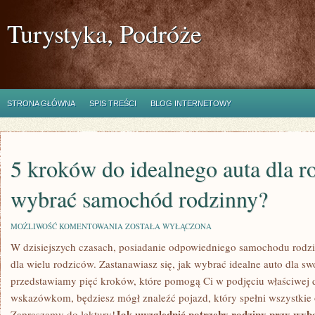
Turystyka, Podróże
STRONA GŁÓWNA
SPIS TREŚCI
BLOG INTERNETOWY
5 kroków do idealnego auta dla r
wybrać samochód rodzinny?
5
MOŻLIWOŚĆ KOMENTOWANIA
ZOSTAŁA WYŁĄCZONA
KROKÓW
W⁤ dzisiejszych ⁣czasach, posiadanie odpowiedniego samochodu rodzinny
DO
IDEALNEGO
dla wielu ⁤rodziców. Zastanawiasz się, jak wybrać idealne auto dla sw
AUTA
DLA
przedstawiamy pięć kroków,​ które pomogą Ci w podjęciu właściwej de
RODZINY:
wskazówkom, będziesz mógł znaleźć pojazd, ‌który spełni wszystkie 
JAK
WYBRAĆ
Jak⁢ uwzględnić potrzeby rodziny ⁢przy⁣ w
Zapraszamy do lektury!