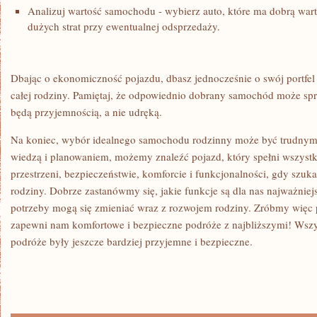
Analizuj wartość samochodu -‌ wybierz ⁢auto, które​ ma dobrą ⁤wa
dużych strat przy ewentualnej ⁢odsprzedaży.
Dbając⁤ o ekonomiczność‌ pojazdu, ‌dbasz⁤ jednocześnie o swój portfel
całej rodziny. Pamiętaj, ‍że‌ odpowiednio ⁣dobrany samochód może spr
będą przyjemnością, a nie udręką.
Na koniec, wybór idealnego samochodu rodzinny⁢ może być trudnym
wiedzą i planowaniem, możemy znaleźć pojazd, który spełni wszystk
przestrzeni, bezpieczeństwie, komforcie i​ funkcjonalności, gdy⁣ szuka
rodziny. Dobrze zastanówmy się, jakie funkcje​ są dla nas najważniej
potrzeby mogą ⁣się⁣ zmieniać wraz⁣ z​ rozwojem rodziny. Zróbmy więc
zapewni nam komfortowe i bezpieczne podróże‌ z najbliższymi!⁤ Wszy
podróże były jeszcze ⁣bardziej przyjemne i bezpieczne.