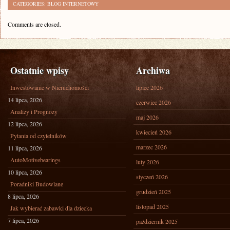
CATEGORIES:
BLOG INTERNETOWY
Comments are closed.
Ostatnie wpisy
Archiwa
Inwestowanie w Nieruchomości
lipiec 2026
14 lipca, 2026
czerwiec 2026
Analizy i Prognozy
maj 2026
12 lipca, 2026
kwiecień 2026
Pytania od czytelników
marzec 2026
11 lipca, 2026
AutoMotivebearings
luty 2026
10 lipca, 2026
styczeń 2026
Poradniki Budowlane
grudzień 2025
8 lipca, 2026
listopad 2025
Jak wybierać zabawki dla dziecka
7 lipca, 2026
październik 2025