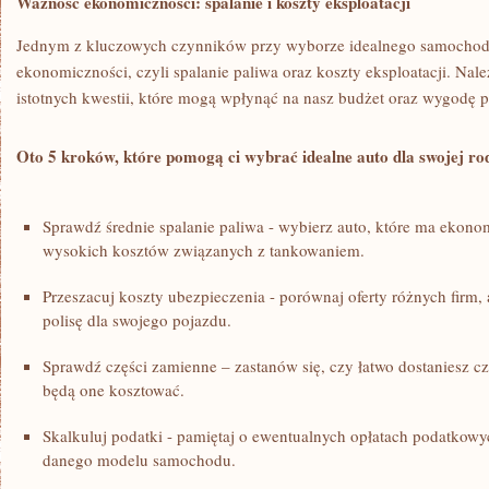
Ważność ekonomiczności: spalanie i koszty ‌eksploatacji
Jednym z kluczowych czynników przy​ wyborze idealnego samochodu 
ekonomiczności, czyli spalanie ‌paliwa oraz koszty⁢ eksploatacji. Nale
istotnych kwestii, które mogą‌ wpłynąć na nasz budżet oraz wygodę 
Oto 5​ kroków, które⁢ pomogą ci wybrać idealne auto​ dla⁢ swojej⁣ ro
Sprawdź średnie spalanie paliwa ⁤- wybierz auto, które ⁣ma ekono
wysokich kosztów związanych ​z tankowaniem.
Przeszacuj koszty ubezpieczenia ⁤-⁢ porównaj oferty‌ różnych firm,
polisę‌ dla swojego pojazdu.
Sprawdź części⁤ zamienne – zastanów się, czy łatwo‌ dostaniesz ‌cz
będą one kosztować.
Skalkuluj podatki​ -​ pamiętaj⁢ o ‍ewentualnych opłatach podatkow
danego modelu samochodu.