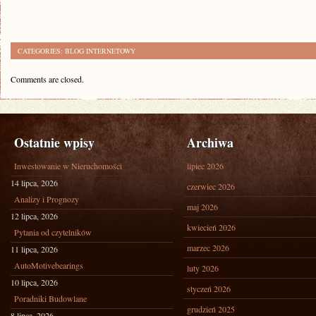
CATEGORIES:
BLOG INTERNETOWY
Comments are closed.
Ostatnie wpisy
Archiwa
Inwestowanie w Nieruchomości
lipiec 2026
14 lipca, 2026
czerwiec 2026
Analizy i Prognozy
maj 2026
12 lipca, 2026
kwiecień 2026
Pytania od czytelników
marzec 2026
11 lipca, 2026
AutoMotivebearings
luty 2026
10 lipca, 2026
styczeń 2026
Poradniki Budowlane
grudzień 2025
8 lipca, 2026