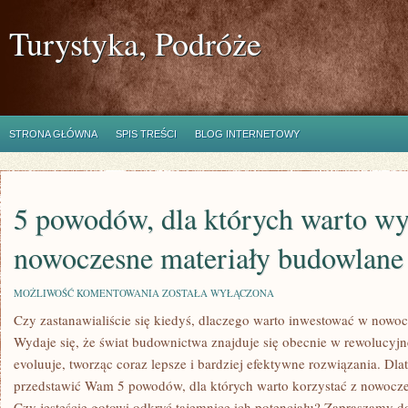
Turystyka, Podróże
STRONA GŁÓWNA
SPIS TREŚCI
BLOG INTERNETOWY
5 powodów, dla których warto w
nowoczesne materiały budowlane
5
MOŻLIWOŚĆ KOMENTOWANIA
ZOSTAŁA WYŁĄCZONA
POWODÓW,
Czy​ zastanawialiście się kiedyś, dlaczego warto inwestować w nowo
DLA
KTÓRYCH
Wydaje ⁤się, że świat budownictwa znajduje się obecnie w rewolucyjne
WARTO
WYKORZYSTYWAĆ
evoluuje, tworząc coraz lepsze i bardziej efektywne rozwiązania. Dlat
NOWOCZESNE
przedstawić Wam 5 powodów, dla których‌ warto korzystać z nowocze
MATERIAŁY
BUDOWLANE
Czy jesteście‌ gotowi odkryć tajemnice ich potencjału? Zapraszamy do