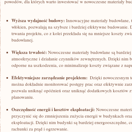
powodów, dla których⁤ warto inwestować w nowoczesne materiały⁤ bu
Wyższa wydajność budowy:
Innowacyjne​ materiały budowlane, t
włókien, pozwalają na ⁢szybsze i bardziej efektywne budowanie. 
trwania projektu, co⁤ z kolei przekłada się na mniejsze koszty zw
budowlanej.
Większa trwałość:
Nowoczesne materiały budowlane⁤ są bardziej
atmosferyczne i działanie czynników zewnętrznych. Dzięki nim b
odporne na uszkodzenia, co minimalizuje koszty związane z nap
Efektywniejsze zarządzanie projektem:
‌ Dzięki nowoczesnym 
można dokładnie ​monitorować postępy prac oraz efektywnie zarz
⁤pozwala uniknąć opóźnień oraz⁤ uniknąć dodatkowych ⁣kosztów z
planowaniu.
Oszczędność energii i ⁣kosztów eksploatacji:
Nowoczesne materi
⁣przyczynić się do⁤ zmniejszenia zużycia ‌energii w budynkach or
eksploatacji. ‌Dzięki nim budynki są bardziej energooszczędne,⁢ co
rachunki za prąd i ogrzewanie.