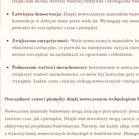
Dzięki nim można stworzyć‍ bardziej efektywne i ekologiczne⁢ bu
Łatwiejsza konserwacja:
Dzięki nowoczesnym materiałom budowl
konstrukcje w dobrym ​stanie przez wiele lat. Wymagają one mnie
prowadzi do oszczędności czasu i pieniędzy.
Zwiększona energetyczność:
Wiele nowoczesnych materiałów bu
właściwości izolacyjne, co pozwala na⁤ zmniejszenie zużycia ene
można oszczędzać na ⁢rachunkach za ogrzewanie i chłodzenie.
Podnoszenie wartości nieruchomości:
Inwestowanie w nowoczesn
zwiększyć wartość nieruchomości, co może ‌być korzystne przy e
wynajmie.⁣ Ludzie coraz częściej szukają nowoczesnych i ener
Oszczędność czasu i pieniędzy dzięki nowoczesnym‍ technologio
Nowoczesne materiały budowlane mogą znacząco przyspieszyć proc
zarówno czas, jak ⁢i pieniądze. Dzięki nim inwestorzy ‍mogą cieszyć si
efektywnymi⁢ projektami budowlanymi. Niestety, nie każdy zdaje ‌sob
z wykorzystania‌ nowoczesnych technologii w budownictwie. Dlatego