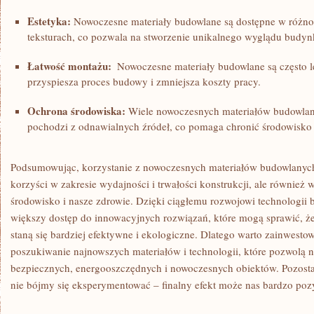
Estetyka:
Nowoczesne materiały budowlane są ⁤dostępne w różno
teksturach, co pozwala na stworzenie unikalnego wyglądu budyn
Łatwość montażu:
​ Nowoczesne materiały budowlane są często lek
przyspiesza proces​ budowy i zmniejsza koszty pracy.
Ochrona⁢ środowiska:
Wiele nowoczesnych materiałów budowlany
pochodzi⁢ z odnawialnych źródeł, co pomaga chronić środowisko 
Podsumowując, korzystanie z ​nowoczesnych materiałów budowlanych 
korzyści ‍w zakresie ⁤wydajności i trwałości konstrukcji, ale równie
środowisko i nasze ‌zdrowie. Dzięki ciągłemu rozwojowi technologi
większy dostęp do innowacyjnych rozwiązań, które mogą sprawić, ż
staną się bardziej efektywne i ekologiczne. Dlatego warto zainwestow
poszukiwanie ⁤najnowszych materiałów i technologii, które pozwolą​
⁢bezpiecznych, energooszczędnych i nowoczesnych obiektów. Pozosta
nie bójmy się eksperymentować – ⁢finalny efekt może ⁤nas‌ bardzo po