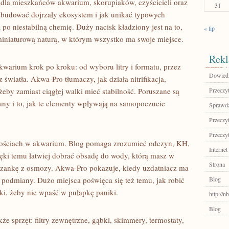
t dla mieszkańców akwarium, skorupiaków, czyścicieli oraz
31
 zbudować dojrzały ekosystem i jak unikać typowych
a po niestabilną chemię. Duży nacisk kładziony jest na to,
« lip
miniaturową naturą, w którym wszystko ma swoje miejsce.
Rekl
akwarium krok po kroku: od wyboru litry i formatu, przez
Dowiedz 
z światła. Akwa-Pro tłumaczy, jak działa nitrifikacja,
 żeby zamiast ciągłej walki mieć stabilność. Poruszane są
Przeczyt
any i to, jak te elementy wpływają na samopoczucie
Sprawdź
Przeczyt
Przeczyt
rtościach w akwarium. Blog pomaga zrozumieć odczyn, KH,
Internet
ęki temu łatwiej dobrać obsadę do wody, którą masz w
Strona
szankę z osmozy. Akwa-Pro pokazuje, kiedy uzdatniacz ma
e podmiany. Dużo miejsca poświęca się też temu, jak robić
Blog
iki, żeby nie wpaść w pułapkę paniki.
http://
Blog
e sprzęt: filtry zewnętrzne, gąbki, skimmery, termostaty,