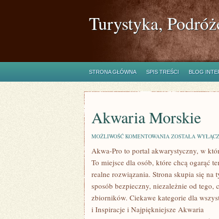
Turystyka, Podróż
STRONA GŁÓWNA
SPIS TREŚCI
BLOG INT
Akwaria Morskie
AKWARIA
MOŻLIWOŚĆ KOMENTOWANIA
ZOSTAŁA WYŁĄC
MORSKIE
Akwa-Pro to portal akwarystyczny, w któ
To miejsce dla osób, które chcą ogarąć t
realne rozwiązania. Strona skupia się n
sposób bezpieczny, niezależnie od tego, c
zbiorników. Ciekawe kategorie dla wszys
i Inspiracje i Najpiękniejsze Akwaria