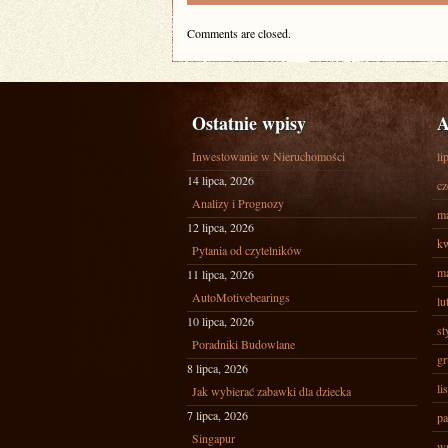
Comments are closed.
Ostatnie wpisy
A
Inwestowanie w Nieruchomości
li
14 lipca, 2026
cz
Analizy i Prognozy
ma
12 lipca, 2026
kw
Pytania od czytelników
ma
11 lipca, 2026
AutoMotivebearings
lu
10 lipca, 2026
st
Poradniki Budowlane
gr
8 lipca, 2026
li
Jak wybierać zabawki dla dziecka
7 lipca, 2026
pa
Singapur
wr