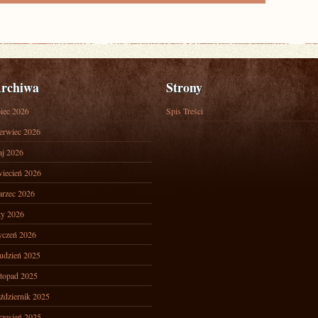
rchiwa
Strony
piec 2026
Spis Treści
erwiec 2026
j 2026
iecień 2026
rzec 2026
ty 2026
yczeń 2026
udzień 2025
stopad 2025
ździernik 2025
zesień 2025