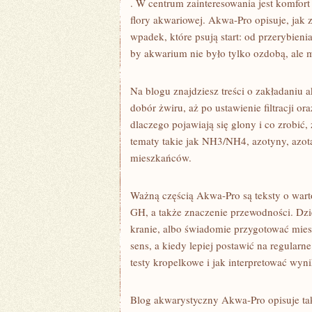
. W centrum zainteresowania jest komfor
flory akwariowej. Akwa-Pro opisuje, jak
wpadek, które psują start: od przerybieni
by akwarium nie było tylko ozdobą, ale 
Na blogu znajdziesz treści o zakładaniu 
dobór żwiru, aż po ustawienie filtracji ora
dlaczego pojawiają się glony i co zrobić,
tematy takie jak NH3/NH4, azotyny, azot
mieszkańców.
Ważną częścią Akwa-Pro są teksty o wa
GH, a także znaczenie przewodności. Dzi
kranie, albo świadomie przygotować mie
sens, a kiedy lepiej postawić na regularn
testy kropelkowe i jak interpretować wyn
Blog akwarystyczny Akwa-Pro opisuje takż