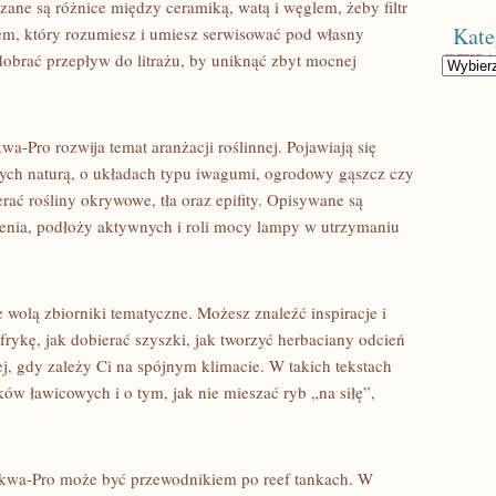
zane są różnice między ceramiką, watą i węglem, żeby filtr
Kate
tem, który rozumiesz i umiesz serwisować pod własny
dobrać przepływ do litrażu, by uniknąć zbyt mocnej
Kategorie
wa-Pro rozwija temat aranżacji roślinnej. Pojawiają się
nych naturą, o układach typu iwagumi, ogrodowy gąszcz czy
erać rośliny okrywowe, tła oraz epifity. Opisywane są
enia, podłoży aktywnych i roli mocy lampy w utrzymaniu
 wolą zbiorniki tematyczne. Możesz znaleźć inspiracje i
rykę, jak dobierać szyszki, jak tworzyć herbaciany odcień
j, gdy zależy Ci na spójnym klimacie. W takich tekstach
ków ławicowych i o tym, jak nie mieszać ryb „na siłę”,
Akwa-Pro może być przewodnikiem po reef tankach. W