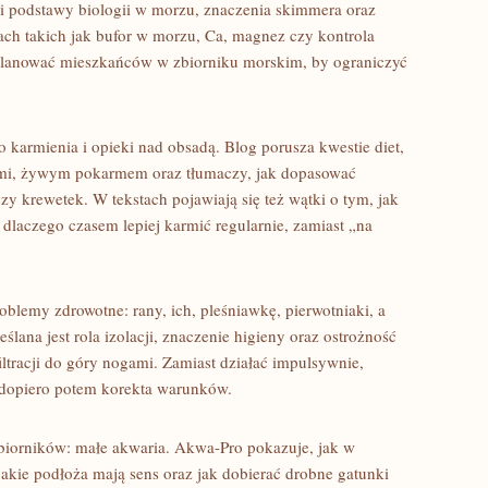
roli podstawy biologii w morzu, znaczenia skimmera oraz
ach takich jak bufor w morzu, Ca, magnez czy kontrola
 planować mieszkańców w zbiorniku morskim, by ograniczyć
karmienia i opieki nad obsadą. Blog porusza kwestie diet,
ami, żywym pokarmem oraz tłumaczy, jak dopasować
y krewetek. W tekstach pojawiają się też wątki o tym, jak
i dlaczego czasem lepiej karmić regularnie, zamiast „na
blemy zdrowotne: rany, ich, pleśniawkę, pierwotniaki, a
eślana jest rola izolacji, znaczenie higieny oraz ostrożność
ltracji do góry nogami. Zamiast działać impulsywnie,
 dopiero potem korekta warunków.
zbiorników: małe akwaria. Akwa-Pro pokazuje, jak w
akie podłoża mają sens oraz jak dobierać drobne gatunki