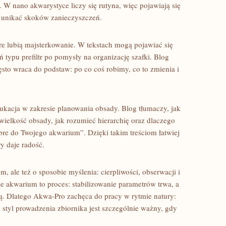
. W nano akwarystyce liczy się rutyna, więc pojawiają się
k unikać skoków zanieczyszczeń.
óre lubią majsterkowanie. W tekstach mogą pojawiać się
 typu prefiltr po pomysły na organizację szafki. Blog
ęsto wraca do podstaw: po co coś robimy, co to zmienia i
kacja w zakresie planowania obsady. Blog tłumaczy, jak
 wielkość obsady, jak rozumieć hierarchię oraz dlaczego
bre do Twojego akwarium”. Dzięki takim treściom łatwiej
y daje radość.
, ale też o sposobie myślenia: cierpliwości, obserwacji i
 akwarium to proces: stabilizowanie parametrów trwa, a
cją. Dlatego Akwa-Pro zachęca do pracy w rytmie natury:
i styl prowadzenia zbiornika jest szczególnie ważny, gdy