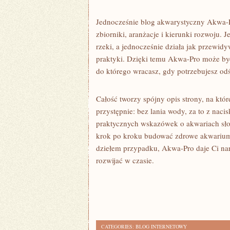
Jednocześnie blog akwarystyczny Akwa-P
zbiorniki, aranżacje i kierunki rozwoju. 
rzeki, a jednocześnie działa jak przewidy
praktyki. Dzięki temu Akwa-Pro może być
do którego wracasz, gdy potrzebujesz od
Całość tworzy spójny opis strony, na któr
przystępnie: bez lania wody, za to z naci
praktycznych wskazówek o akwariach sło
krok po kroku budować zdrowe akwarium.
dziełem przypadku, Akwa-Pro daje Ci nar
rozwijać w czasie.
CATEGORIES:
BLOG INTERNETOWY