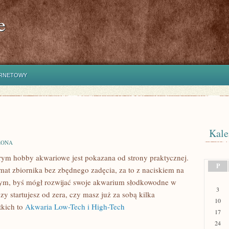
e
ERNETOWY
Kale
ZONA
rym hobby akwariowe jest pokazana od strony praktycznej.
P
emat zbiornika bez zbędnego zadęcia, za to z naciskiem na
a tym, byś mógł rozwijać swoje akwarium słodkowodne w
3
zy startujesz od zera, czy masz już za sobą kilka
10
tkich to
Akwaria Low-Tech i High-Tech
17
24