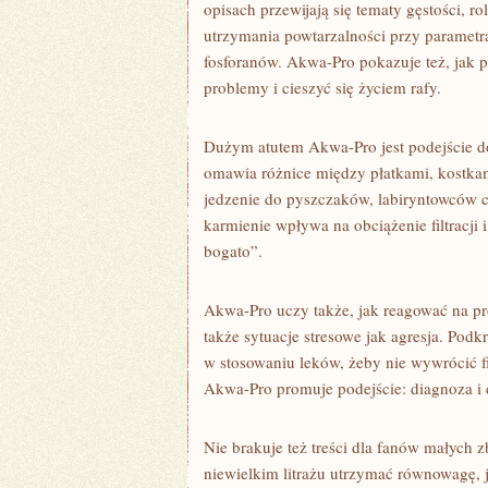
opisach przewijają się tematy gęstości, 
utrzymania powtarzalności przy parametr
fosforanów. Akwa-Pro pokazuje też, jak
problemy i cieszyć się życiem rafy.
Dużym atutem Akwa-Pro jest podejście do 
omawia różnice między płatkami, kostk
jedzenie do pyszczaków, labiryntowców cz
karmienie wpływa na obciążenie filtracji 
bogato”.
Akwa-Pro uczy także, jak reagować na pro
także sytuacje stresowe jak agresja. Podkr
w stosowaniu leków, żeby nie wywrócić fi
Akwa-Pro promuje podejście: diagnoza i
Nie brakuje też treści dla fanów małych 
niewielkim litrażu utrzymać równowagę, j