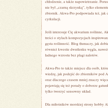
chłodzenie, a także napowietrzanie. Porus
nie był „czarną skrzynką”, tylko elemen
zbiornik. Akwa-Pro podpowiada też, jak 
cyrkulacji.
Jeśli interesuje Cię akwarium roślinne, Ak
treści o stylach kompozycjach inspirowa
gęsta roślinność. Blog tłumaczy, jak dobi
również kwestie dwutlenku węgla, nawoż
ładnego wzrostu bez plagi nalotów.
Akwa-Pro to także miejsce dla osób, które
wiedzę, jak podejść do zbiorników pod Af
oraz dlaczego czasem mniej znaczy więce
pojawiają się też porady o doborze gatun
tylko tworzyć sensowny układ.
Dla miłośników morskiej strony hobby 