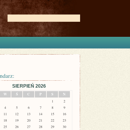
ndarz:
SIERPIEŃ 2026
W
Ś
C
P
S
N
1
2
4
5
6
7
8
9
11
12
13
14
15
16
18
19
20
21
22
23
25
26
27
28
29
30