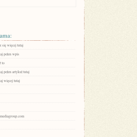
ama:
się więcej tutaj
aj pełen wpis
 to
aj pełen artykuł tutaj
aj więcej tutaj
nbmediagroup.com