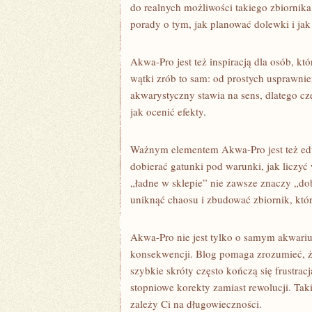
do realnych możliwości takiego zbiornika
porady o tym, jak planować dolewki i ja
Akwa-Pro jest też inspiracją dla osób, kt
wątki zrób to sam: od prostych usprawnień
akwarystyczny stawia na sens, dlatego cz
jak ocenić efekty.
Ważnym elementem Akwa-Pro jest też edu
dobierać gatunki pod warunki, jak liczyć
„ładne w sklepie” nie zawsze znaczy „do
uniknąć chaosu i zbudować zbiornik, któr
Akwa-Pro nie jest tylko o samym akwarium
konsekwencji. Blog pomaga zrozumieć, że
szybkie skróty często kończą się frustra
stopniowe korekty zamiast rewolucji. Tak
zależy Ci na długowieczności.