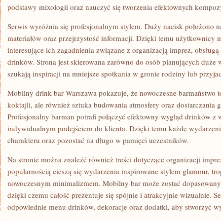
podstawy mixologii oraz nauczyć się tworzenia efektownych kompoz
Serwis wyróżnia się profesjonalnym stylem. Duży nacisk położono 
materiałów oraz przejrzystość informacji. Dzięki temu użytkownicy
interesujące ich zagadnienia związane z organizacją imprez, obsłu
drinków. Strona jest skierowana zarówno do osób planujących duże wy
szukają inspiracji na mniejsze spotkania w gronie rodziny lub przyjac
Mobilny drink bar Warszawa pokazuje, że nowoczesne barmaństwo t
koktajli, ale również sztuka budowania atmosfery oraz dostarczani
Profesjonalny barman potrafi połączyć efektowny wygląd drinków z w
indywidualnym podejściem do klienta. Dzięki temu każde wydarze
charakteru oraz pozostać na długo w pamięci uczestników.
Na stronie można znaleźć również treści dotyczące organizacji impr
popularnością cieszą się wydarzenia inspirowane stylem glamour, tr
nowoczesnym minimalizmem. Mobilny bar może zostać dopasowany 
dzięki czemu całość prezentuje się spójnie i atrakcyjnie wizualnie. 
odpowiednie menu drinków, dekoracje oraz dodatki, aby stworzyć w