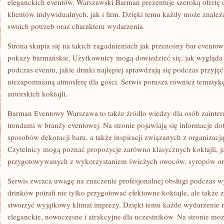
eleganckich eventów. Warszawski Barman prezentuje szeroką ofertę
klientów indywidualnych, jak i firm. Dzięki temu każdy może znale
swoich potrzeb oraz charakteru wydarzenia.
Strona skupia się na takich zagadnieniach jak przenośny bar eventow
pokazy barmańskie. Użytkownicy mogą dowiedzieć się, jak wygląda 
podczas eventu, jakie drinki najlepiej sprawdzają się podczas przyję
niezapomnianą atmosferę dla gości. Serwis porusza również tematyk
autorskich koktajli.
Barman Eventowy Warszawa to także źródło wiedzy dla osób zaint
trendami w branży eventowej. Na stronie pojawiają się informacje do
sposobów dekoracji baru, a także inspiracji związanych z organizacj
Czytelnicy mogą poznać propozycje zarówno klasycznych koktajli, 
przygotowywanych z wykorzystaniem świeżych owoców, syropów or
Serwis zwraca uwagę na znaczenie profesjonalnej obsługi podczas w
drinków potrafi nie tylko przygotować efektowne koktajle, ale także 
stworzyć wyjątkowy klimat imprezy. Dzięki temu każde wydarzenie m
eleganckie, nowoczesne i atrakcyjne dla uczestników. Na stronie mo