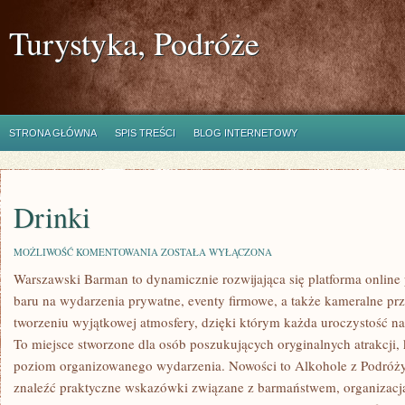
Turystyka, Podróże
STRONA GŁÓWNA
SPIS TREŚCI
BLOG INTERNETOWY
Drinki
DRINKI
MOŻLIWOŚĆ KOMENTOWANIA
ZOSTAŁA WYŁĄCZONA
Warszawski Barman to dynamicznie rozwijająca się platforma online 
baru na wydarzenia prywatne, eventy firmowe, a także kameralne przy
tworzeniu wyjątkowej atmosfery, dzięki którym każda uroczystość n
To miejsce stworzone dla osób poszukujących oryginalnych atrakcji,
poziom organizowanego wydarzenia. Nowości to Alkohole z Podróż
znaleźć praktyczne wskazówki związane z barmaństwem, organizacj