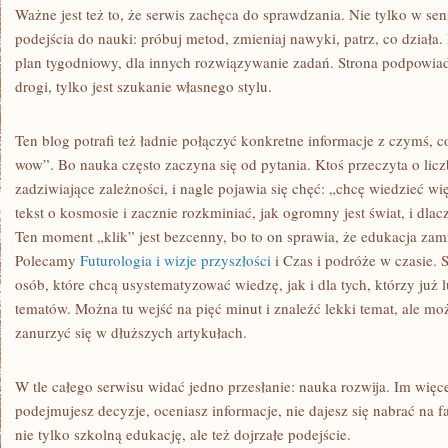
Ważne jest też to, że serwis zachęca do sprawdzania. Nie tylko w sens
podejścia do nauki: próbuj metod, zmieniaj nawyki, patrz, co działa
plan tygodniowy, dla innych rozwiązywanie zadań. Strona podpowiad
drogi, tylko jest szukanie własnego stylu.
Ten blog potrafi też ładnie połączyć konkretne informacje z czymś,
wow”. Bo nauka często zaczyna się od pytania. Ktoś przeczyta o licz
zadziwiające zależności, i nagle pojawia się chęć: „chcę wiedzieć w
tekst o kosmosie i zacznie rozkminiać, jak ogromny jest świat, i dl
Ten moment „klik” jest bezcenny, bo to on sprawia, że edukacja zami
Polecamy
Futurologia i wizje przyszłości
i Czas i podróże w czasie. 
osób, które chcą usystematyzować wiedzę, jak i dla tych, którzy już 
tematów. Można tu wejść na pięć minut i znaleźć lekki temat, ale moż
zanurzyć się w dłuższych artykułach.
W tle całego serwisu widać jedno przesłanie: nauka rozwija. Im więce
podejmujesz decyzje, oceniasz informacje, nie dajesz się nabrać na 
nie tylko szkolną edukację, ale też dojrzałe podejście.