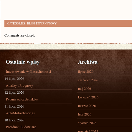
CATEGORIES:
BLOG INTERNETOWY
Comments are closed.
Ostatnie wpisy
Archiwa
Inwestowanie w Nieruchomości
lipiec 2026
14 lipca, 2026
czerwiec 2026
Analizy i Prognozy
maj 2026
12 lipca, 2026
kwiecień 2026
Pytania od czytelników
marzec 2026
11 lipca, 2026
AutoMotivebearings
luty 2026
10 lipca, 2026
styczeń 2026
Poradniki Budowlane
grudzień 2025