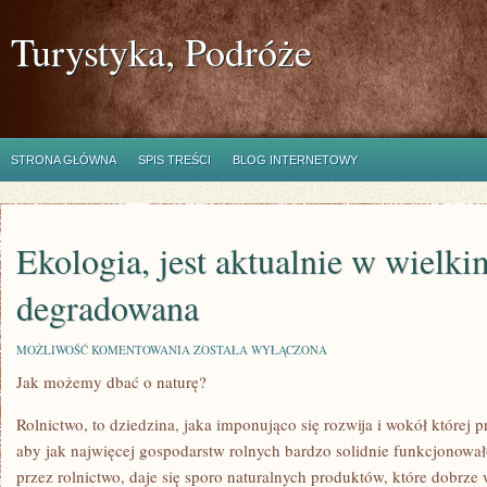
Turystyka, Podróże
STRONA GŁÓWNA
SPIS TREŚCI
BLOG INTERNETOWY
Ekologia, jest aktualnie w wielki
degradowana
EKOLOGIA,
MOŻLIWOŚĆ KOMENTOWANIA
ZOSTAŁA WYŁĄCZONA
JEST
Jak możemy dbać o naturę?
AKTUALNIE
W
WIELKIM
Rolnictwo, to dziedzina, jaka imponująco się rozwija i wokół której p
STOPNIU
DEGRADOWANA
aby jak najwięcej gospodarstw rolnych bardzo solidnie funkcjonował
przez rolnictwo, daje się sporo naturalnych produktów, które dobrze