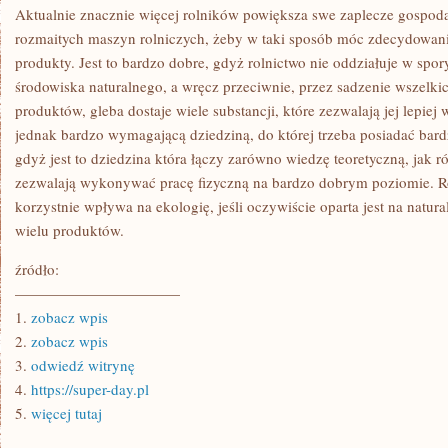
Aktualnie znacznie więcej rolników powiększa swe zaplecze gospod
rozmaitych maszyn rolniczych, żeby w taki sposób móc zdecydowanie
produkty. Jest to bardzo dobre, gdyż rolnictwo nie oddziałuje w spo
środowiska naturalnego, a wręcz przeciwnie, przez sadzenie wszelkic
produktów, gleba dostaje wiele substancji, które zezwalają jej lepiej
jednak bardzo wymagającą dziedziną, do której trzeba posiadać bard
gdyż jest to dziedzina która łączy zarówno wiedzę teoretyczną, jak r
zezwalają wykonywać pracę fizyczną na bardzo dobrym poziomie. Rol
korzystnie wpływa na ekologię, jeśli oczywiście oparta jest na natu
wielu produktów.
źródło:
———————————
1.
zobacz wpis
2.
zobacz wpis
3.
odwiedź witrynę
4.
https://super-day.pl
5.
więcej tutaj