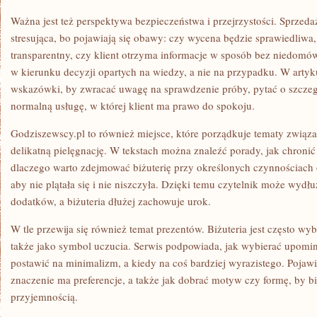
Ważna jest też perspektywa bezpieczeństwa i przejrzystości. Sprzeda
stresująca, bo pojawiają się obawy: czy wycena będzie sprawiedliwa,
transparentny, czy klient otrzyma informacje w sposób bez niedomó
w kierunku decyzji opartych na wiedzy, a nie na przypadku. W artyk
wskazówki, by zwracać uwagę na sprawdzenie próby, pytać o szczegó
normalną usługę, w której klient ma prawo do spokoju.
Godziszewscy.pl to również miejsce, które porządkuje tematy związan
delikatną pielęgnację. W tekstach można znaleźć porady, jak chroni
dlaczego warto zdejmować biżuterię przy określonych czynnościach 
aby nie plątała się i nie niszczyła. Dzięki temu czytelnik może wydł
dodatków, a biżuteria dłużej zachowuje urok.
W tle przewija się również temat prezentów. Biżuteria jest często wyb
także jako symbol uczucia. Serwis podpowiada, jak wybierać upomi
postawić na minimalizm, a kiedy na coś bardziej wyrazistego. Pojawi
znaczenie ma preferencje, a także jak dobrać motyw czy formę, by bi
przyjemnością.