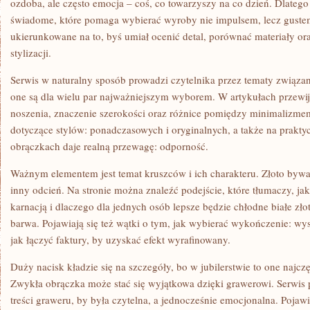
ozdoba, ale często emocja – coś, co towarzyszy na co dzień. Dlatego 
świadome, które pomaga wybierać wyroby nie impulsem, lecz gustem 
ukierunkowane na to, byś umiał ocenić detal, porównać materiały or
stylizacji.
Serwis w naturalny sposób prowadzi czytelnika przez tematy związan
one są dla wielu par najważniejszym wyborem. W artykułach przewija
noszenia, znaczenie szerokości oraz różnice pomiędzy minimalizme
dotyczące stylów: ponadczasowych i oryginalnych, a także na prakt
obrączkach daje realną przewagę: odporność.
Ważnym elementem jest temat kruszców i ich charakteru. Złoto bywa
inny odcień. Na stronie można znaleźć podejście, które tłumaczy, j
karnacją i dlaczego dla jednych osób lepsze będzie chłodne białe złot
barwa. Pojawiają się też wątki o tym, jak wybierać wykończenie: wys
jak łączyć faktury, by uzyskać efekt wyrafinowany.
Duży nacisk kładzie się na szczegóły, bo w jubilerstwie to one najczę
Zwykła obrączka może stać się wyjątkowa dzięki grawerowi. Serwis 
treści graweru, by była czytelna, a jednocześnie emocjonalna. Pojawiaj