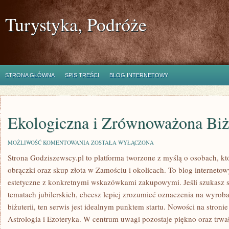
Turystyka, Podróże
STRONA GŁÓWNA
SPIS TREŚCI
BLOG INTERNETOWY
Ekologiczna i Zrównoważona Biż
EKOLOGICZNA
MOŻLIWOŚĆ KOMENTOWANIA
ZOSTAŁA WYŁĄCZONA
I
Strona Godziszewscy.pl to platforma tworzone z myślą o osobach, któ
ZRÓWNOWAŻONA
BIŻUTERIA
obrączki oraz skup złota w Zamościu i okolicach. To blog interneto
estetyczne z konkretnymi wskazówkami zakupowymi. Jeśli szukas
tematach jubilerskich, chcesz lepiej zrozumieć oznaczenia na wyrob
biżuterii, ten serwis jest idealnym punktem startu. Nowości na stroni
Astrologia i Ezoteryka. W centrum uwagi pozostaje piękno oraz trwało