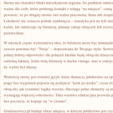
Strona ma charakter bliski mieszkańcom regionu, bo punktem odniesi
ważne dla osób, które preferują kontakt z usługą “na miejscu”, cenią
pewność, że po drugiej stronie stoi realna pracownia, firma lub zesp
Lokalność nie oznacza jednak zamknięcia – tematyka jest na tyle uniw
każdy, kto interesuje się biżuterią, planuje zakup obrączek lub rozw
przemyślany.
W tekstach często wybrzmiewa idea, że biżuteria może być minimalist
zawsze powinna być “Twoja” – dopasowana do Twojego stylu. Serwi
jednej dobrej odpowiedzi: dla jednych idealne będą obrączki klasycz
subtelną fakturą. Jedni wolą biżuterię w duchu vintage, inni w estet
by wybór był własny.
Wartością strony jest również język, który tłumaczy jubilerstwo na s
pojęć bez wyjaśnień pojawia się podejście “krok po kroku”: czym róż
obrączki, jak rozumieć logikę wyceny, dlaczego jedne elementy są mn
wymagają większej ostrożności. Taka warstwa edukacyjna pozwala 
bez poczucia, że kupuje się “w ciemno”.
Godziszewscy.pl buduje obraz miejsca, w którym jubilerstwo jest cz