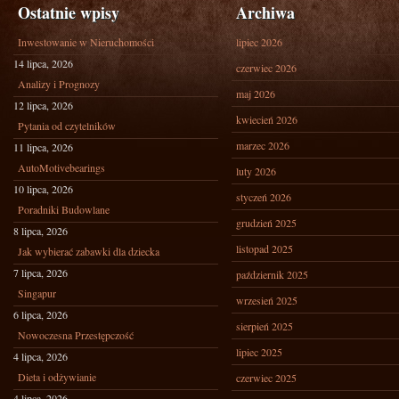
Ostatnie wpisy
Archiwa
Inwestowanie w Nieruchomości
lipiec 2026
14 lipca, 2026
czerwiec 2026
Analizy i Prognozy
maj 2026
12 lipca, 2026
kwiecień 2026
Pytania od czytelników
marzec 2026
11 lipca, 2026
AutoMotivebearings
luty 2026
10 lipca, 2026
styczeń 2026
Poradniki Budowlane
grudzień 2025
8 lipca, 2026
listopad 2025
Jak wybierać zabawki dla dziecka
7 lipca, 2026
październik 2025
Singapur
wrzesień 2025
6 lipca, 2026
sierpień 2025
Nowoczesna Przestępczość
lipiec 2025
4 lipca, 2026
Dieta i odżywianie
czerwiec 2025
4 lipca, 2026