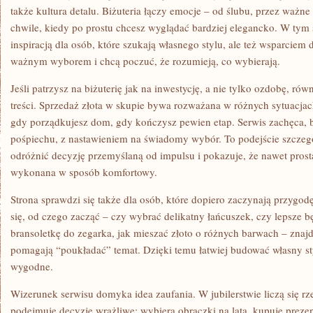
także kultura detalu. Biżuteria łączy emocje – od ślubu, przez ważn
chwile, kiedy po prostu chcesz wyglądać bardziej elegancko. W tym 
inspiracją dla osób, które szukają własnego stylu, ale też wsparciem d
ważnym wyborem i chcą poczuć, że rozumieją, co wybierają.
Jeśli patrzysz na biżuterię jak na inwestycję, a nie tylko ozdobę, rów
treści. Sprzedaż złota w skupie bywa rozważana w różnych sytuacjac
gdy porządkujesz dom, gdy kończysz pewien etap. Serwis zachęca, b
pośpiechu, z nastawieniem na świadomy wybór. To podejście szczeg
odróżnić decyzję przemyślaną od impulsu i pokazuje, że nawet prost
wykonana w sposób komfortowy.
Strona sprawdzi się także dla osób, które dopiero zaczynają przygodę 
się, od czego zacząć – czy wybrać delikatny łańcuszek, czy lepsze b
bransoletkę do zegarka, jak mieszać złoto o różnych barwach – znajdz
pomagają “poukładać” temat. Dzięki temu łatwiej budować własny sty
wygodne.
Wizerunek serwisu domyka idea zaufania. W jubilerstwie liczą się rze
podejmuje decyzje wrażliwe: wybiera obrączki na lata, kupuje preze