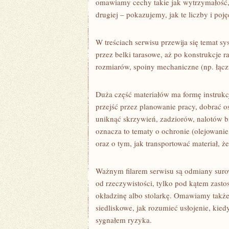
omawiamy cechy takie jak wytrzymałość, 
drugiej – pokazujemy, jak te liczby i poj
W treściach serwisu przewija się temat s
przez belki tarasowe, aż po konstrukcje
rozmiarów, spoiny mechaniczne (np. łączni
Duża część materiałów ma formę instrukc
przejść przez planowanie pracy, dobrać o
uniknąć skrzywień, zadziorów, nalotów b
oznacza to tematy o ochronie (olejowanie
oraz o tym, jak transportować materiał, że
Ważnym filarem serwisu są odmiany suro
od rzeczywistości, tylko pod kątem zastos
okładzinę albo stolarkę. Omawiamy takż
siedliskowe, jak rozumieć usłojenie, kie
sygnałem ryzyka.