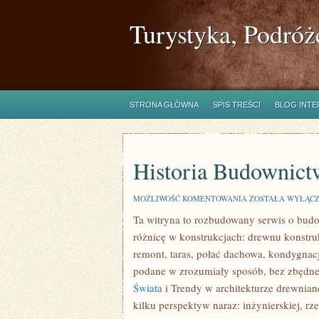
Turystyka, Podróż
STRONA GŁÓWNA
SPIS TREŚCI
BLOG INT
Historia Budownic
HISTORIA
MOŻLIWOŚĆ KOMENTOWANIA
ZOSTAŁA WYŁĄC
BUDOWNICTWA
Ta witryna to rozbudowany serwis o budo
DREWNIANEGO
różnicę w konstrukcjach: drewnu konstrukc
remont, taras, połać dachowa, kondygnacja
podane w zrozumiały sposób, bez zbędnej
Świata
i Trendy w architekturze drewnian
kilku perspektyw naraz: inżynierskiej, rze