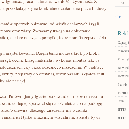
wilgotność, praca materiału, twardość i żywotność. Z
31
ęcia przekładają się na konkretne działania na placu budowy.
« lip
ystemów opartych o drewno: od więźb dachowych i rygli,
 ramowe oraz wiaty. Zwracamy uwagę na dobieranie
Rekl
ki), a także na częste pomyłki, które potrafią zepsuć efekt.
Zajrzyj t
mszczes
ji i majsterkowania. Dzięki temu możesz krok po kroku
Przeczyt
sprzęt, ocenić klasę materiału i wykonać montaż tak, by
iologicznych czy przedwczesnego niszczenia. W praktyce
Dowiedz
, lazury, preparaty do drewna), sezonowaniu, składowaniu
Dowiedz 
by nie nasiąkł.
Serwis
Internet
wca. Porównujemy iglaste oraz twarde – nie w oderwaniu
Tutaj
owań: co lepiej sprawdzi się na szkielet, a co na podłogę,
HTTP
e źródło drewna: dlaczego znaczenie ma warunki
dy sinizna jest tylko wrażeniem wizualnym, a kiedy bywa
HTTP