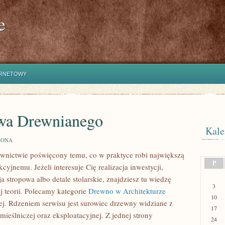
e
ERNETOWY
twa Drewnianego
Kale
ZONA
wnictwie poświęcony temu, co w praktyce robi największą
P
yjnemu. Jeżeli interesuje Cię realizacja inwestycji,
 stropowa albo detale stolarskie, znajdziesz tu wiedzę
3
 teorii. Polecamy kategorie
Drewno w Architekturze
10
ej. Rdzeniem serwisu jest surowiec drzewny widziane z
17
mieślniczej oraz eksploatacyjnej. Z jednej strony
24