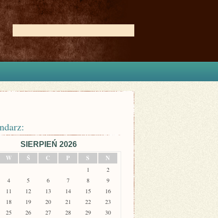
ndarz:
SIERPIEŃ 2026
W
Ś
C
P
S
N
1
2
4
5
6
7
8
9
11
12
13
14
15
16
18
19
20
21
22
23
25
26
27
28
29
30