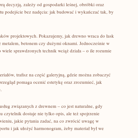
obrą decyzją, zależy od gospodarki leśnej, obróbki oraz
tu podejście bez nadęcia: jak budować i wykańczać tak, by
runków projektowych. Pokazujemy, jak drewno wraca do łask
je z metalem, betonem czy dużymi oknami. Jednocześnie w
o wiele sprawdzonych technik wciąż działa – o ile rozumie
teriałów, trafisz na część galeryjną, gdzie można zobaczyć
 przegląd pomaga ocenić estetykę oraz zrozumieć, jak
.
u usług związanych z drewnem – co jest naturalne, gdy
u czytelnik dostaje nie tylko opis, ale też spojrzenie
eniu, jakie pytania zadać, na co zwrócić uwagę w
sportu i jak ułożyć harmonogram, żeby materiał był we