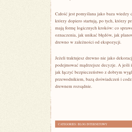
Całość jest pomyślana jako baza wiedzy 
którzy dopiero startują, po tych, którzy 
mają formę logicznych kroków: co sprawd
oznaczenia, jak unikać błędów, jak planow
drewno w zależności od ekspozycji.
Jeżeli traktujesz drewno nie jako dekorac
podejmować mądrzejsze decyzje. A jeśli int
jak łączyć bezpieczeństwo z dobrym wyglą
przewodnikiem, bazą doświadczeń i codz
drewnem rozsądnie.
CATEGORIES:
BLOG INTERNETOWY