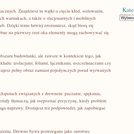
Kate
acznych. Znajdziesz tu wątki o cięciu kłód, sortowaniu,
Kategorie
h warunkach, a także o stacjonarnych i mobilnych
eb. Dzięki temu łatwiej zrozumiesz, skąd biorą się
bne na pierwszy rzut oka elementy mogą zachowywać się
 obszaru budowlanki, ale zawsze w kontekście tego, jak
kładu: izolacjami, foliami, łącznikami, uszczelniaczami czy
kujesz pełny obraz zamiast pojedynczych porad wyrwanych
 kłopotach związanych z drewnem: paczanie, spękania,
teriały tłumaczą, jak rozpoznać przyczynę, kiedy problem
aga naprawy. Dostajesz też podpowiedzi, jak zapobiegać
ważenia. Drewno bywa postrzegane jako surowiec