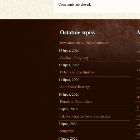
Comments are closed.
Ostatnie wpisy
A
Inwestowanie w Nieruchomości
li
14 lipca, 2026
cz
Analizy i Prognozy
ma
12 lipca, 2026
kw
Pytania od czytelników
ma
11 lipca, 2026
AutoMotivebearings
lu
10 lipca, 2026
st
Poradniki Budowlane
gr
8 lipca, 2026
li
Jak wybierać zabawki dla dziecka
7 lipca, 2026
pa
Singapur
wr
6 lipca, 2026