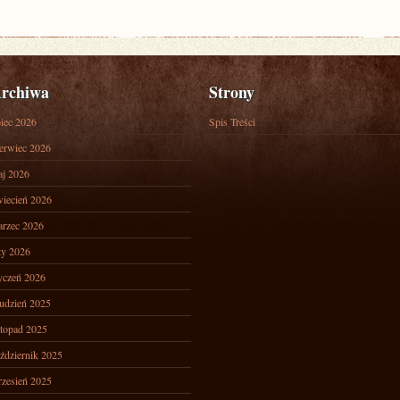
rchiwa
Strony
piec 2026
Spis Treści
erwiec 2026
j 2026
iecień 2026
rzec 2026
ty 2026
yczeń 2026
udzień 2025
stopad 2025
ździernik 2025
zesień 2025