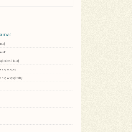
ama:
utaj
niak
aj całość tutaj
 się więcej
się więcej tutaj