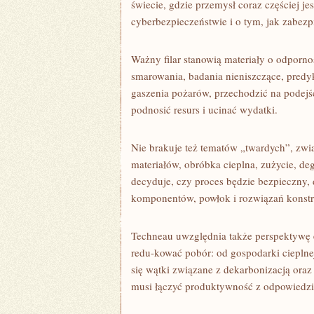
świecie, gdzie przemysł coraz częściej jes
cyberbezpieczeństwie i o tym, jak zabezpi
Ważny filar stanowią materiały o odporno
smarowania, badania nieniszczące, predyk
gaszenia pożarów, przechodzić na podejś
podnosić resurs i ucinać wydatki.
Nie brakuje też tematów „twardych”, zwią
materiałów, obróbka cieplna, zużycie, de
decyduje, czy proces będzie bezpieczny,
komponentów, powłok i rozwiązań konst
Techneau uwzględnia także perspektywę e
redu-kować pobór: od gospodarki cieplnej,
się wątki związane z dekarbonizacją or
musi łączyć produktywność z odpowiedzi