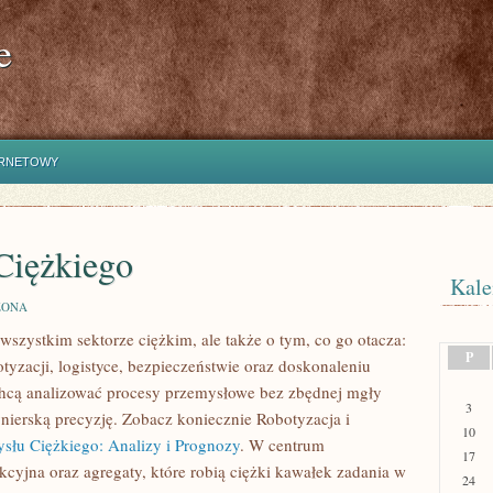
e
ERNETOWY
Ciężkiego
Kale
ZONA
wszystkim sektorze ciężkim, ale także o tym, co go otacza:
P
tyzacji, logistyce, bezpieczeństwie oraz doskonaleniu
 chcą analizować procesy przemysłowe bez zbędnej mgły
3
ynierską precyzję. Zobacz koniecznie Robotyzacja i
10
słu Ciężkiego: Analizy i Prognozy
. W centrum
17
ukcyjna oraz agregaty, które robią ciężki kawałek zadania w
24