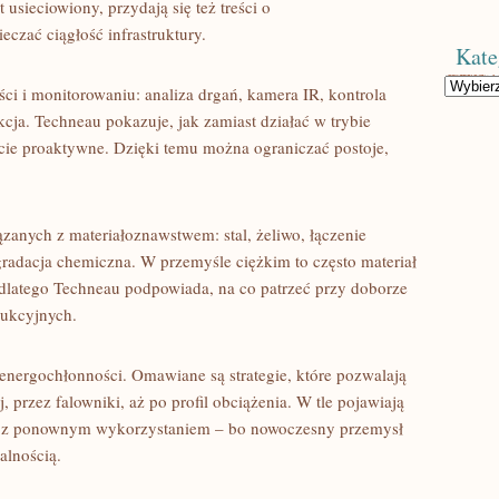
t usieciowiony, przydają się też treści o
eczać ciągłość infrastruktury.
Kate
Kategorie
ści i monitorowaniu: analiza drgań, kamera IR, kontrola
cja. Techneau pokazuje, jak zamiast działać w trybie
cie proaktywne. Dzięki temu można ograniczać postoje,
zanych z materiałoznawstwem: stal, żeliwo, łączenie
gradacja chemiczna. W przemyśle ciężkim to często materiał
 dlatego Techneau podpowiada, na co patrzeć przy doborze
rukcyjnych.
nergochłonności. Omawiane są strategie, które pozwalają
 przez falowniki, aż po profil obciążenia. W tle pojawiają
az z ponownym wykorzystaniem – bo nowoczesny przemysł
alnością.