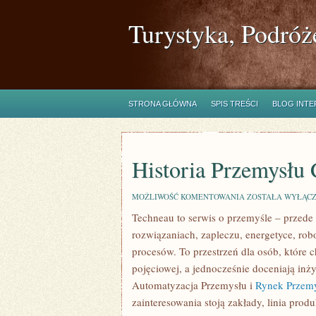
Turystyka, Podróż
STRONA GŁÓWNA
SPIS TREŚCI
BLOG INT
Historia Przemysłu 
HISTORIA
MOŻLIWOŚĆ KOMENTOWANIA
ZOSTAŁA WYŁĄC
PRZEMYSŁU
Techneau to serwis o przemyśle – przede 
CIĘŻKIEGO
rozwiązaniach, zapleczu, energetyce, robo
procesów. To przestrzeń dla osób, które
pojęciowej, a jednocześnie doceniają inż
Automatyzacja Przemysłu i
Rynek Przemy
zainteresowania stoją zakłady, linia prod