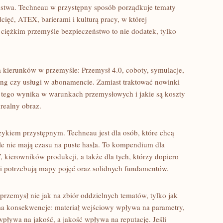
ństwa. Techneau w przystępny sposób porządkuje tematy
ięć, ATEX, barierami i kulturą pracy, w której
ciężkim przemyśle bezpieczeństwo to nie dodatek, tylko
a kierunków w przemyśle: Przemysł 4.0, coboty, symulacje,
ng czy usługi w abonamencie. Zamiast traktować nowinki
 z tego wynika w warunkach przemysłowych i jakie są koszty
 realny obraz.
ęzykiem przystępnym. Techneau jest dla osób, które chcą
le nie mają czasu na puste hasła. To kompendium dla
 kierowników produkcji, a także dla tych, którzy dopiero
i potrzebują mapy pojęć oraz solidnych fundamentów.
rzemysł nie jak na zbiór oddzielnych tematów, tylko jak
ma konsekwencje: materiał wejściowy wpływa na parametry,
pływa na jakość, a jakość wpływa na reputację. Jeśli