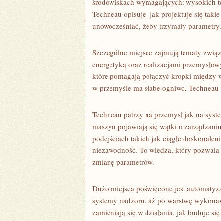
środowiskach wymagających: wysokich tem
Techneau opisuje, jak projektuje się taki
unowocześniać, żeby trzymały parametry.
Szczególne miejsce zajmują tematy zwią
energetyką oraz realizacjami przemysłowy
które pomagają połączyć kropki między ws
w przemyśle ma słabe ogniwo, Techneau p
Techneau patrzy na przemysł jak na syst
maszyn pojawiają się wątki o zarządzani
podejściach takich jak ciągłe doskonalen
niezawodność. To wiedza, który pozwala t
zmianę parametrów.
Dużo miejsca poświęcone jest automatyza
systemy nadzoru, aż po warstwę wykonawc
zamieniają się w działania, jak buduje si