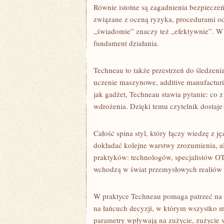
Równie istotne są zagadnienia bezpiecze
związane z oceną ryzyka, procedurami odc
„świadomie” znaczy też „efektywnie”. W 
fundament działania.
Techneau to także przestrzeń do śledzeni
uczenie maszynowe, additive manufacturi
jak gadżet, Techneau stawia pytanie: co
wdrożenia. Dzięki temu czytelnik dostaje
Całość spina styl, który łączy wiedzę z j
dokładać kolejne warstwy zrozumienia, a
praktyków: technologów, specjalistów OT,
wchodzą w świat przemysłowych realiów 
W praktyce Techneau pomaga patrzeć na p
na łańcuch decyzji, w którym wszystko 
parametry wpływają na zużycie, zużycie w