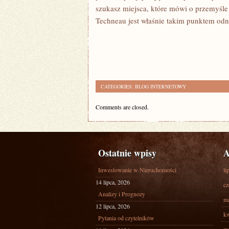
szukasz miejsca, które mówi o przemyśle 
Techneau jest właśnie takim punktem odni
CATEGORIES:
BLOG INTERNETOWY
Comments are closed.
Ostatnie wpisy
A
Inwestowanie w Nieruchomości
li
14 lipca, 2026
cz
Analizy i Prognozy
ma
12 lipca, 2026
kw
Pytania od czytelników