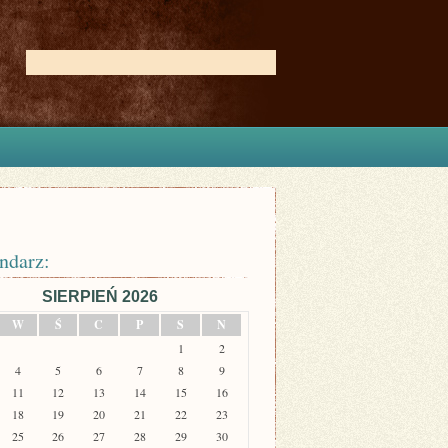
ndarz:
SIERPIEŃ 2026
W
Ś
C
P
S
N
1
2
4
5
6
7
8
9
11
12
13
14
15
16
18
19
20
21
22
23
25
26
27
28
29
30