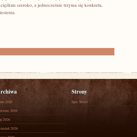
ciężkim szeroko, a jednocześnie trzyma się konkretu,
esienia.
rchiwa
Strony
piec 2026
Spis Treści
erwiec 2026
j 2026
iecień 2026