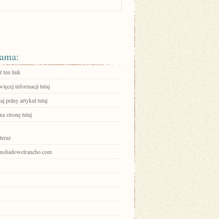
ama:
 ten link
ięcej informacji tutaj
aj pełny artykuł tutaj
na stronę tutaj
teraz
rainshadowelrancho.com