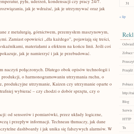
peratur, pyłu, uderzeń, kondensacji czy pracy 24/7.
31
e rozwiązania, jak je wdrażać, jak je utrzymywać oraz jak
« lip
zane z metalurgią, górnictwem, przemysłem maszynowym,
Rekl
mi. Zamiast opowieści „dla każdego”, pojawiają się treści,
Odwiedź
kaźnikami, materiałami a efektem na końcu linii. Jeśli coś
okazuje, jak je namierzyć i jak je przebudować.
Zobacz w
Przeczyt
em naczyń połączonych. Dlatego obok opisów technologii i
Przejdź 
u produkcji, o harmonogramowaniu utrzymania ruchu, o
ie, produkcyjne utrzymanie, Kaizen czy utrzymanie oparte o
Pobierz 
rafniej wybierać – czy chodzi o dobór sprzętu, czy o
http://
Blog
Serwis
cji: od sensorów i pomiarówki, przez układy logiczne,
HTTP
zą i przepływ informacji. Techneau tłumaczy, jak dane
Tu
ę czytelne dashboardy i jak unika się fałszywych alarmów. W