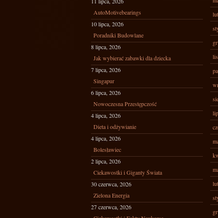
ma
11 lipca, 2026
AutoMotivebearings
lu
10 lipca, 2026
st
Poradniki Budowlane
gr
8 lipca, 2026
li
Jak wybierać zabawki dla dziecka
7 lipca, 2026
pa
Singapur
wr
6 lipca, 2026
si
Nowoczesna Przestępczość
li
4 lipca, 2026
Dieta i odżywianie
cz
4 lipca, 2026
ma
Bolesławiec
kw
2 lipca, 2026
ma
Ciekawostki i Giganty Świata
lu
30 czerwca, 2026
Zielona Energia
st
27 czerwca, 2026
gr