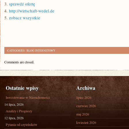
3.
sprawdź ofertę
4.
http://wirtschaft-wedel.de
5.
zobacz wszystkie
CATEGORIES:
BLOG INTERNETOWY
Comments are closed.
Ostatnie wpisy
Archiwa
Inwestowanie w Nieruchomości
lipiec 2026
14 lipca, 2026
czerwiec 2026
Analizy i Prognozy
maj 2026
12 lipca, 2026
kwiecień 2026
Pytania od czytelników