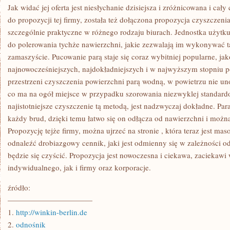
Jak widać jej oferta jest niesłychanie dzisiejsza i zróżnicowana i cały
do propozycji tej firmy, została też dołączona propozycja czyszczenia r
szczególnie praktyczne w różnego rodzaju biurach. Jednostka użytk
do polerowania tychże nawierzchni, jakie zezwalają im wykonywać t
zamaszyście. Pucowanie parą staje się coraz wybitniej popularne, jako 
najnowocześniejszych, najdokładniejszych i w najwyższym stopniu p
przestrzeni czyszczenia powierzchni parą wodną, w powietrzu nie uno
co ma na ogół miejsce w przypadku szorowania niezwyklej standar
najistotniejsze czyszczenie tą metodą, jest nadzwyczaj dokładne. P
każdy brud, dzięki temu łatwo się on odłącza od nawierzchni i możn
Propozycję tejże firmy, można ujrzeć na stronie
, która teraz jest m
odnaleźć drobiazgowy cennik, jaki jest odmienny się w zależności od
będzie się czyścić. Propozycja jest nowoczesna i ciekawa, zaciekaw
indywidualnego, jak i firmy oraz korporacje.
źródło:
———————————
1.
http://winkin-berlin.de
2.
odnośnik