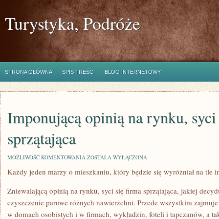
Turystyka, Podróże
STRONA GŁÓWNA
SPIS TREŚCI
BLOG INTERNETOWY
Imponującą opinią na rynku, syci 
sprzątająca
IMPONUJĄCĄ
MOŻLIWOŚĆ KOMENTOWANIA
ZOSTAŁA WYŁĄCZONA
OPINIĄ
Każdy jeden marzy o mieszkaniu, który będzie się wyróżniał na tle 
NA
RYNKU,
SYCI
Zniewalającą opinią na rynku, syci się firma sprzątająca, jakiej decy
SIĘ
JEDNOSTKA
czyszczenie parowe różnych nawierzchni. Przede wszystkim zajmuj
SPRZĄTAJĄCA
w domach osobistych i w firmach, wykładzin, foteli i tapczanów, a 