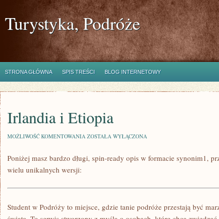
Turystyka, Podróże
STRONA GŁÓWNA
SPIS TREŚCI
BLOG INTERNETOWY
Irlandia i Etiopia
IRLANDIA
MOŻLIWOŚĆ KOMENTOWANIA
ZOSTAŁA WYŁĄCZONA
I
ETIOPIA
Poniżej masz bardzo długi, spin-ready opis w formacie synonim1, 
wielu unikalnych wersji:
Student w Podróży to miejsce, gdzie tanie podróże przestają być m
świata. To serwis stworzony z myślą o osobach, które chcą zwiedzać 