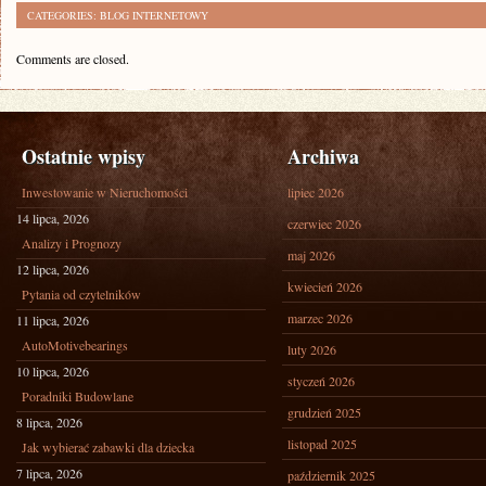
CATEGORIES:
BLOG INTERNETOWY
Comments are closed.
Ostatnie wpisy
Archiwa
Inwestowanie w Nieruchomości
lipiec 2026
14 lipca, 2026
czerwiec 2026
Analizy i Prognozy
maj 2026
12 lipca, 2026
kwiecień 2026
Pytania od czytelników
marzec 2026
11 lipca, 2026
AutoMotivebearings
luty 2026
10 lipca, 2026
styczeń 2026
Poradniki Budowlane
grudzień 2025
8 lipca, 2026
listopad 2025
Jak wybierać zabawki dla dziecka
7 lipca, 2026
październik 2025