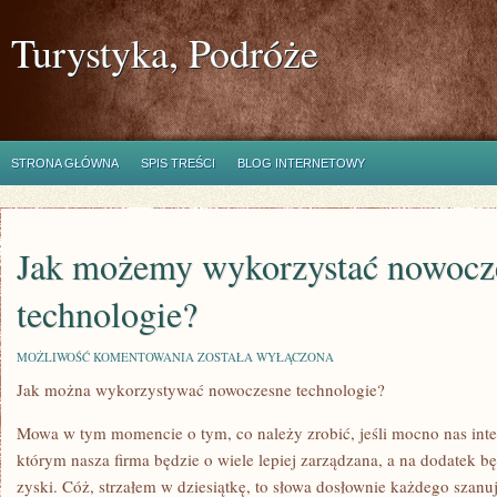
Turystyka, Podróże
STRONA GŁÓWNA
SPIS TREŚCI
BLOG INTERNETOWY
Jak możemy wykorzystać nowocz
technologie?
JAK
MOŻLIWOŚĆ KOMENTOWANIA
ZOSTAŁA WYŁĄCZONA
MOŻEMY
Jak można wykorzystywać nowoczesne technologie?
WYKORZYSTAĆ
NOWOCZESNE
TECHNOLOGIE?
Mowa w tym momencie o tym, co należy zrobić, jeśli mocno nas intere
którym nasza firma będzie o wiele lepiej zarządzana, a na dodatek 
zyski. Cóż, strzałem w dziesiątkę, to słowa dosłownie każdego szanują