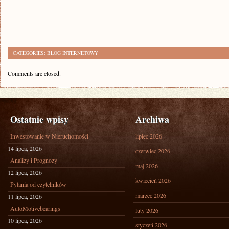
CATEGORIES:
BLOG INTERNETOWY
Comments are closed.
Ostatnie wpisy
Archiwa
Inwestowanie w Nieruchomości
lipiec 2026
14 lipca, 2026
czerwiec 2026
Analizy i Prognozy
maj 2026
12 lipca, 2026
kwiecień 2026
Pytania od czytelników
marzec 2026
11 lipca, 2026
AutoMotivebearings
luty 2026
10 lipca, 2026
styczeń 2026