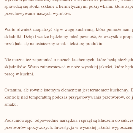
sprawdzą się słoiki szklane z ⁣hermetycznymi ⁢pokrywkami, ​które ‍zap
⁢przechowywanie naszych wyrobów.‌
Warto ⁢również ⁢zaopatrzyć się w ​wagę kuchenną, która ⁣pomoże nam
składniki. Dzięki ‍wadze​ będziemy mieć pewność, że wszystkie ⁤propo
przekłada ⁤się‌ na ⁣ostateczny smak i teksturę produktu. ⁤
Nie‌ można też ‍zapomnieć o ‌nożach kuchennych,⁤ które będą niezbędne
składników. Warto zainwestować w​ noże wysokiej‍ jakości, które‍ będą 
⁣pracę ‌w ⁤kuchni. ⁢
Ostatnim, ⁣ale równie‍ istotnym elementem jest ​termometr kuchenny. ⁤
kontrolę‌ nad temperaturą podczas przygotowywania przetworów, co jest
smaku.
Podsumowując, odpowiednie‌ narzędzia i sprzęt są ​kluczem do ⁣sukce
przetworów spożywczych.⁢ Inwestycja w ​wysokiej jakości wyposażeni