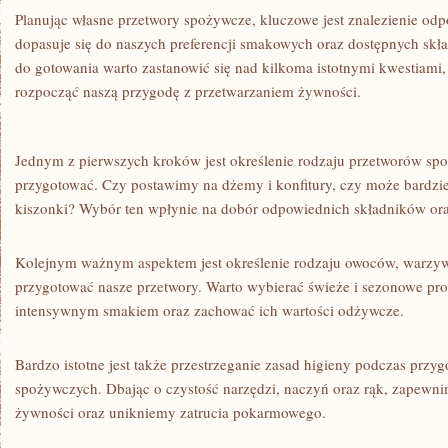
Planując własne ‍przetwory spożywcze, kluczowe jest znalezienie odp
dopasuje się do naszych preferencji⁣ smakowych oraz dostępnych skł
do ‌gotowania warto zastanowić się nad ⁣kilkoma istotnymi kwestiami,
rozpocząć naszą przygodę z przetwarzaniem⁤ żywności.
Jednym z pierwszych kroków jest ‍określenie⁢ rodzaju przetworów⁤ s
przygotować. Czy postawimy na dżemy ⁣i⁢ konfitury, czy może‌ bardzie
‍kiszonki? Wybór ten wpłynie⁢ na dobór odpowiednich składników‍ or
Kolejnym ⁢ważnym ‌aspektem jest określenie rodzaju ‍owoców, warzyw⁤
przygotować nasze przetwory.⁢ Warto ⁤wybierać​ świeże i sezonowe prod
intensywnym smakiem oraz zachować ich wartości odżywcze.
Bardzo istotne jest także⁢ przestrzeganie zasad higieny ‍podczas pr
spożywczych. Dbając ⁢o czystość narzędzi, naczyń oraz rąk, zapewni
żywności ⁣oraz unikniemy zatrucia pokarmowego.