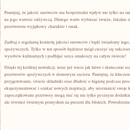
Pamiętaj, że jakość surowców ma bezpośredni ⁤wpływ‍ nie tylko na sma
na ⁤jego wartość odżywczą. ⁤Dlatego warto ⁤wybierać świeże, lokalne 
przetworom wyjątkowy charakter i smak.
Zadbaj ⁢o regularną kontrolę jakości ⁤surowców i‌ bądź świadomy tego
spożywczych. Tylko w ten sposób będziesz mógł cieszyć ‍się⁤ sukces
wyrobów kulinarnych i ​podbijać ‍serca smakoszy na​ całym świecie!
Dzięki tej⁣ krótkiej instrukcji, teraz⁣ już wiesz​ jak łatwo i skuteczni
przetworów spożywczych w domowym zaciszu. Pamiętaj,⁢ że kluczem 
przygotowanie,​ świeże składniki⁤ oraz ⁣dbałość o⁣ higienę⁤ podczas⁣ pro
eksperymentować⁣ i szukać nowych inspiracji, aby‌ urozmaicić swoje 
zapoczątkowane przetwory mogą stać się nie tylko⁣ pysznym ⁣dodatki
ale również świetnym pomysłem⁤ na ⁣prezent dla bliskich. Powodzeni