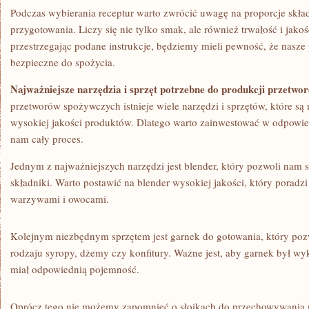
Podczas wybierania receptur warto​ zwrócić uwagę na proporcje⁣ skł
przygotowania. Liczy ⁢się nie tylko smak, ale również trwałość i jak
przestrzegając podane instrukcje, będziemy mieli pewność,⁣ że nasze
bezpieczne ⁣do​ spożycia.
Najważniejsze narzędzia i sprzęt potrzebne do‍ produkcji przetwo
przetworów ‌spożywczych istnieje wiele narzędzi i sprzętów, które s
wysokiej jakości produktów. Dlatego warto⁢ zainwestować w ⁤odpowied
nam cały proces. ‌
Jednym z najważniejszych narzędzi jest blender, który⁤ pozwoli nam​ 
składniki. Warto postawić na blender wysokiej jakości, który poradzi 
⁣warzywami i owocami.
Kolejnym niezbędnym sprzętem jest garnek do gotowania, który ⁣poz
rodzaju syropy, dżemy czy konfitury. Ważne⁢ jest,‌ aby garnek był wyk
miał ‍odpowiednią⁤ pojemność.
Oprócz ‌tego nie możemy zapomnieć⁢ o słoikach ⁣do przechowywania n