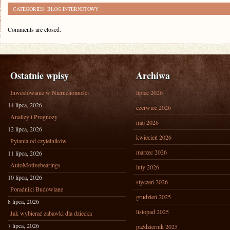
CATEGORIES:
BLOG INTERNETOWY
Comments are closed.
Ostatnie wpisy
Archiwa
Inwestowanie w Nieruchomości
lipiec 2026
14 lipca, 2026
czerwiec 2026
Analizy i Prognozy
maj 2026
12 lipca, 2026
kwiecień 2026
Pytania od czytelników
marzec 2026
11 lipca, 2026
AutoMotivebearings
luty 2026
10 lipca, 2026
styczeń 2026
Poradniki Budowlane
grudzień 2025
8 lipca, 2026
listopad 2025
Jak wybierać zabawki dla dziecka
7 lipca, 2026
październik 2025