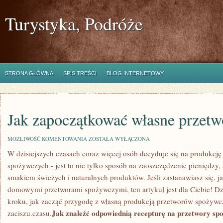
Turystyka, Podróże
STRONA GŁÓWNA
SPIS TREŚCI
BLOG INTERNETOWY
Jak zapoczątkować własne przet
JAK
MOŻLIWOŚĆ KOMENTOWANIA
ZOSTAŁA WYŁĄCZONA
ZAPOCZĄTKOWAĆ
W dzisiejszych czasach coraz więcej ⁣osób⁣ decyduje się​ na produkc
WŁASNE
PRZETWORY
spożywczych -‍ jest to nie tylko sposób na zaoszczędzenie ‍pieniędzy, a
SPOŻYWCZE
smakiem ‍świeżych i naturalnych produktów. Jeśli zastanawiasz ‌się, 
domowymi przetworami spożywczymi,⁤ ten artykuł jest dla ⁢Ciebie! Dz
kroku, jak⁢ zacząć przygodę z własną produkcją przetworów spoż
Jak znaleźć odpowiednią recepturę ⁢na przetwory sp
zaciszu.czasu.