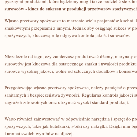
pysznymi ‍produktami,⁢ które⁣ będziemy mogli ​także podzielić ⁤się ⁣z⁣ i
⁣surowców -⁤ klucz do sukcesu⁤ w ‌produkcji ‍przetworów spożywczyc
Własne przetwory spożywcze to marzenie ​wielu pasjonatów kuchni, ‍kt
smakowitymi przepisami z innymi.⁤ Jednak aby osiągnąć‍ sukces w p
spożywczych, kluczową rolę odgrywa kontrola ⁤jakości⁢ surowców.
Niezależnie od tego, czy zamierzasz produkować dżemy, marynaty c
surowców jest kluczowa dla ⁤ostatecznego smaku ​i trwałości produktu.
‍surowce wysokiej jakości, wolne od sztucznych dodatków i konserw
Przygotowując ⁢własne przetwory‍ spożywcze, należy pamiętać o prze
sanitarnych i bezpieczeństwa żywności. ‌Regularna kontrola jakości 
zagrożeń zdrowotnych oraz utrzymać⁣ wysoki standard produkcji.
Warto również ‍zainwestować w odpowiednie narzędzia i sprzęt do pr
‌spożywczych, takie jak butelkarki, słoiki czy nakrętki. Dzięki nim 
i aromat⁤ swoich⁣ wyrobów na dłużej.