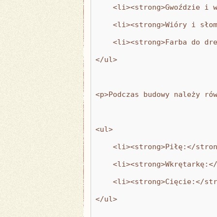
    <li><strong>Gwoździe i 
    <li><strong>Wióry i sło
    <li><strong>Farba do dr
</ul>
<p>Podczas budowy należy ró
<ul>
    <li><strong>Piłę:</stro
    <li><strong>Wkrętarkę:<
    <li><strong>Cięcie:</st
</ul>