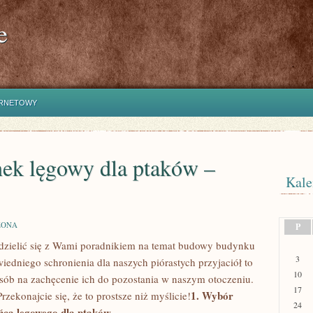
e
ERNETOWY
ek lęgowy dla ptaków –
Kale
ZONA
P
podzielić się z Wami poradnikiem na temat budowy budynku
3
edniego schronienia dla naszych piórastych przyjaciół to‌
10
sposób na zachęcenie ich do pozostania w naszym otoczeniu.
17
1. Wybór
ekonajcie⁣ się, że to prostsze niż myślicie!
24
ńca lęgowego dla ptaków