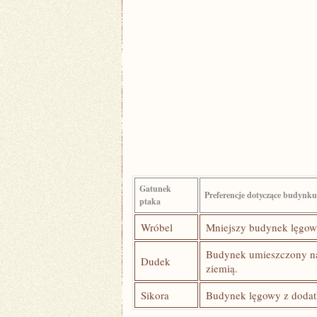
Gatunek
Preferencje dotyczące budynku
ptaka
Wróbel
Mniejszy budynek ⁤lęgow
Budynek⁣ umieszczony na
Dudek
ziemią.
Sikora
Budynek lęgowy z dodatk