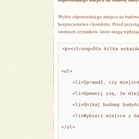
Wybór⁢ odpowiedniego miejsca na budowę
bezpieczeństwa i komfortu. Przed przystą
istotnych czynników, które mogą wpłynąć
<p><strong>Oto kilka wskazó
<ul>
    <li>Sprawdź, czy miejsc
    <li>Upewnij się, że mie
    <li>Unikaj budowy budyń
    <li>Wybierz miejsce z d
</ul>