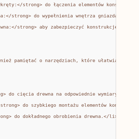
wkręty:</strong> do łączenia elementów konstrukcyj
ma:</strong> do wypełnienia wnętrza gniazda, aby z
ewna:</strong> aby zabezpieczyć konstrukcję przed 
wnież pamiętać o narzędziach, które ułatwią nam pr
ng> do cięcia drewna na odpowiednie wymiary.</li>
/strong> do szybkiego montażu elementów konstrukcy
rong> do dokładnego obrobienia drewna.</li>