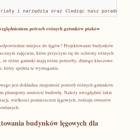
eriały i narzędzia oraz śledząc nasz poradnik, będ
 uwzględnieniem potrzeb ​różnych gatunków ptaków
 odpowiednie⁢ miejsce ⁣do lęgów? Projektowanie budynków
ecznym zajęciem, które przyczyni się ‌do ochrony różnych
 że różne gatunki mają różne potrzeby, dlatego ⁢kluczowe
, który spełnia te wymagania.
owego jest ‌dokładna znajomość potrzeb różnych gatunków
rym planujemy umieścić budowlę. Należy uwzględnić takie
lizacji, wielkości pomieszczeń lęgowych, rodzaju otworów⁤
dowlanych.
ktowania budynków ⁣lęgowych dla