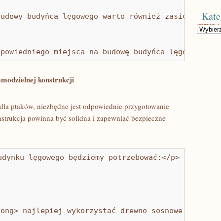
Kate
budowy budyńca lęgowego warto również zasięgnąć po
Kategorie
dpowiedniego miejsca na budowę budyńca lęgowego. Z
amodzielnej konstrukcji
a ptaków,⁤ niezbędne⁤ jest odpowiednie przygotowanie
onstrukcja powinna⁤ być solidna i zapewniać ⁢bezpieczne
udynku lęgowego będziemy potrzebować:</p>
rong> najlepiej wykorzystać drewno sosnowe lub dęb