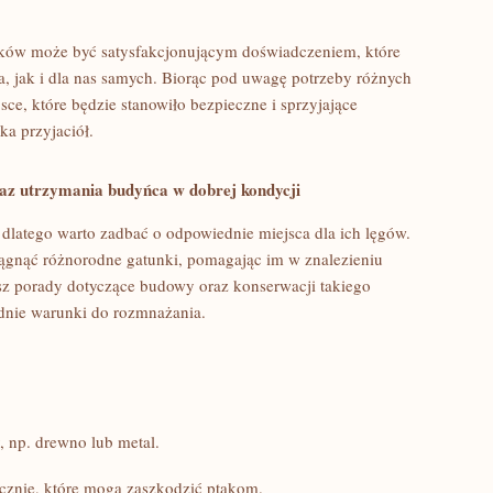
aków może być satysfakcjonującym doświadczeniem, ⁢które
a, jak i dla nas samych. Biorąc pod uwagę potrzeby ⁤różnych
, które⁤ będzie stanowiło bezpieczne i sprzyjające
ka przyjaciół.
az utrzymania⁢ budyńca w‌ dobrej kondycji
latego warto zadbać o odpowiednie miejsca‍ dla ‍ich​ lęgów.
gnąć różnorodne⁢ gatunki, pomagając im w znalezieniu
sz porady dotyczące⁢ budowy‌ oraz konserwacji takiego
nie warunki do rozmnażania.
y, np. drewno lub metal.
cznie, które mogą zaszkodzić ptakom.