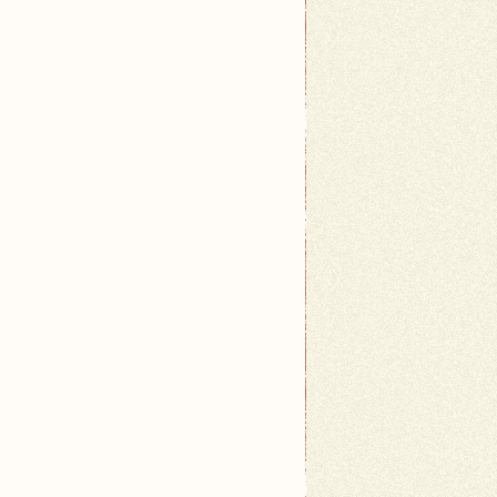
nych.</li>
apewnić ciepło i wygodę dla ptaków.</li>
wilgocią i szkodnikami.</li>
ace. Warto mieć przygotowane:</p>
jnych.</li>