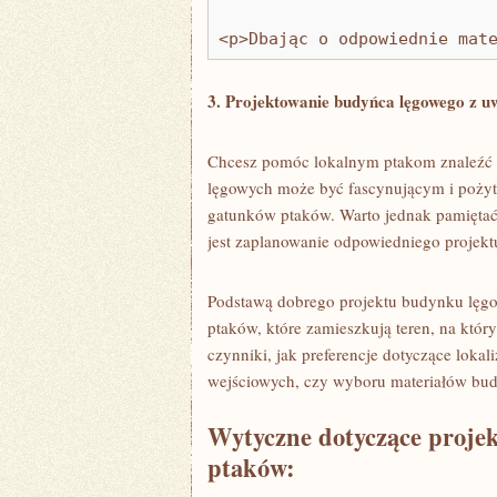
<p>Dbając o odpowiednie mat
3. ‌Projektowanie budyńca ‌lęgowego ​z
Chcesz​ pomóc ⁤lokalnym‌ ptakom znaleźć
lęgowych⁢ może być fascynującym i pożyt
gatunków ⁤ptaków. Warto jednak pamiętać,
jest zaplanowanie odpowiedniego projektu
Podstawą dobrego projektu⁣ budynku lęg
ptaków, które zamieszkują teren, na któ
czynniki, jak‌ preferencje dotyczące loka
wejściowych, ⁢czy wyboru materiałów bu
Wytyczne dotyczące proje
ptaków: