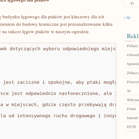
31
 budynku lęgowego dla ptaków jest kluczowy‍ dla ich
« lip
pieniem ‌do ⁣budowy konieczne jest przeanalizowanie kilku
 na sukces lęgów ⁣ptaków w⁤ naszym ogrodzie.
Rekl
Pobierz 
wek dotyczących wyboru odpowiedniego miejsca na bu
Odwiedź
Sprawdź
Zobacz p
Przeczyt
e jest zaciszne i spokojne, aby ptaki mogły czuć s
Tu
jsce jest odpowiednio nasłonecznione, ale jednocze
Witryna
ca w miejscach, gdzie często przebywają drapieżnik
Portal
ala od intensywnego ruchu drogowego i innych poten
Internet
HTTP