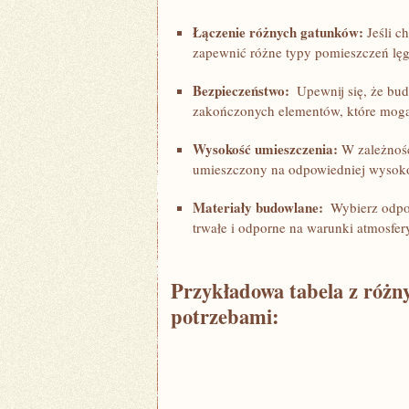
Łączenie różnych gatunków:
Jeśli c
zapewnić różne typy pomieszczeń‍ lę
Bezpieczeństwo:
‌ Upewnij się, że bud
zakończonych⁢ elementów, które mogą 
Wysokość umieszczenia:
W zależnośc
umieszczony na odpowiedniej wysokoś
Materiały budowlane:
⁣ Wybierz odpow
trwałe i odporne na warunki atmosfer
Przykładowa tabela z różn
potrzebami: