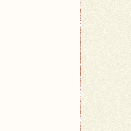
ziesz mógł zbudować funkcjonalny i estetyczny budy