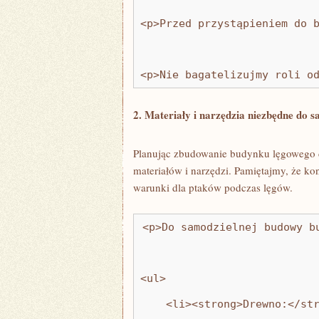
<p>Przed przystąpieniem do 
<p>Nie bagatelizujmy roli o
2. Materiały i narzędzia niezbędne do s
Planując zbudowanie budynku lęgowego dl
materiałów i narzędzi. ​Pamiętajmy, że ⁢k
warunki dla ptaków podczas lęgów.
<p>Do samodzielnej budowy b
<ul>
    <li><strong>Drewno:</st