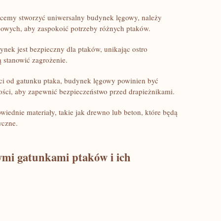
hcemy stworzyć uniwersalny budynek lęgowy, należy ​
gowych, aby⁤ zaspokoić potrzeby różnych ptaków.
ynek jest bezpieczny dla ptaków, unikając ‍ostro
⁢stanowić⁢ zagrożenie.
i od gatunku ptaka, ‍budynek lęgowy powinien być
ci,‌ aby zapewnić bezpieczeństwo przed drapieżnikami.
iednie materiały, takie jak⁣ drewno lub beton, które będą⁤
yczne.
ymi​ gatunkami ptaków i ich