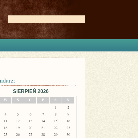
ndarz:
SIERPIEŃ 2026
W
Ś
C
P
S
N
1
2
4
5
6
7
8
9
11
12
13
14
15
16
18
19
20
21
22
23
25
26
27
28
29
30