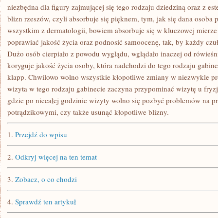
OD
niezbędna dla figury zajmującej się tego rodzaju dziedziną oraz z est
KILKUNASTU
blizn rzeszów, czyli absorbuje się pięknem, tym, jak się dana osoba 
LAT
wszystkim z dermatologii, bowiem absorbuje się w kluczowej mierz
poprawiać jakość życia oraz podnosić samoocenę, tak, by każdy czuł
Dużo osób cierpiało z powodu wyglądu, wglądało inaczej od rówieś
koryguje jakość życia osoby, która nadchodzi do tego rodzaju gabine
klapp. Chwilowo wolno wszystkie kłopotliwe zmiany w niezwykle pr
wizyta w tego rodzaju gabinecie zaczyna przypominać wizytę u fryzj
gdzie po niecałej godzinie wizyty wolno się pozbyć problemów na p
potrądzikowymi, czy także usunąć kłopotliwe blizny.
1.
Przejdź do wpisu
2.
Odkryj więcej na ten temat
3.
Zobacz, o co chodzi
4.
Sprawdź ten artykuł