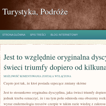
Turystyka, Podróże
STRONA GŁÓWNA
SPIS TREŚCI
BLOG INTERNETOWY
Jest to względnie oryginalna dysc
świeci triumfy dopiero od kilkuna
JEST
MOŻLIWOŚĆ KOMENTOWANIA
ZOSTAŁA WYŁĄCZONA
TO
Często jest tak, że ktoś posiada szpecące zmiany skórne
WZGLĘDNIE
ORYGINALNA
DYSCYPLINA,
Jest to stosunkowo oryginalna dyscyplina, jaka świeci triumfy dopiero
KTÓRA
ŚWIECI
jednak trzeba oznaczyć, że i na tym polu odniosła ona obszerny roz
TRIUMFY
wyraz endermologia rzeszów czerpie w takim razie wiedzę z zakresu 
DOPIERO