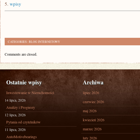
5.
wpisy
CATEGORIES:
BLOG INTERNETOWY
Comments are closed.
Ostatnie wpisy
Archiwa
Inwestowanie w Nieruchomości
lipiec 2026
14 lipca, 2026
czerwiec 2026
Analizy i Prognozy
maj 2026
12 lipca, 2026
kwiecień 2026
Pytania od czytelników
marzec 2026
11 lipca, 2026
AutoMotivebearings
luty 2026