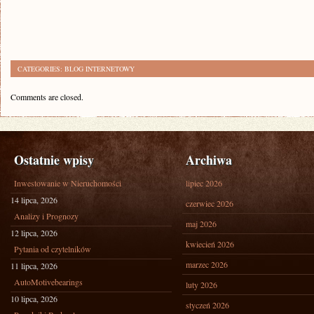
CATEGORIES:
BLOG INTERNETOWY
Comments are closed.
Ostatnie wpisy
Archiwa
Inwestowanie w Nieruchomości
lipiec 2026
14 lipca, 2026
czerwiec 2026
Analizy i Prognozy
maj 2026
12 lipca, 2026
kwiecień 2026
Pytania od czytelników
marzec 2026
11 lipca, 2026
AutoMotivebearings
luty 2026
10 lipca, 2026
styczeń 2026