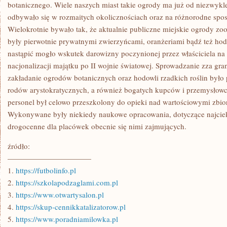
UZNAJE
botanicznego. Wiele naszych miast takie ogrody ma już od niezwyk
POSIADANIE
odbywało się w rozmaitych okolicznościach oraz na różnorodne s
SWOJEGO
OGRODU
Wielokrotnie bywało tak, że aktualnie publiczne miejskie ogrody zoo
ZOOLOGICZNEGO
były pierwotnie prywatnymi zwierzyńcami, oranżeriami bądź też hod
ORAZ
BOTANICZNEGO
nastąpić mogło wskutek darowizny poczynionej przez właściciela na 
nacjonalizacji majątku po II wojnie światowej. Sprowadzanie zza gra
zakładanie ogrodów botanicznych oraz hodowli rzadkich roślin było 
rodów arystokratycznych, a również bogatych kupców i przemysłowc
personel był celowo przeszkolony do opieki nad wartościowymi zbior
Wykonywane były niekiedy naukowe opracowania, dotyczące najci
drogocenne dla placówek obecnie się nimi zajmujących.
źródło:
———————————
1.
https://futbolinfo.pl
2.
https://szkolapodzaglami.com.pl
3.
https://www.otwartysalon.pl
4.
https://skup-cennikkatalizatorow.pl
5.
https://www.poradniamilowka.pl