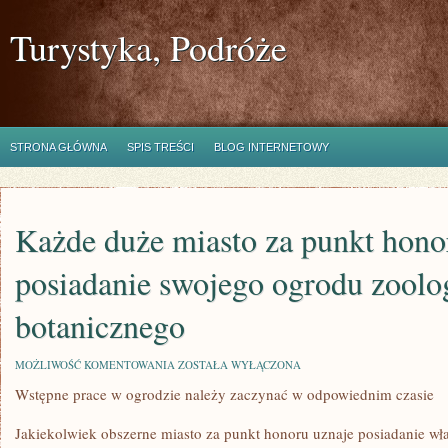
Turystyka, Podróże
STRONA GŁÓWNA
SPIS TREŚCI
BLOG INTERNETOWY
Każde duże miasto za punkt hono
posiadanie swojego ogrodu zoolo
botanicznego
KAŻDE
MOŻLIWOŚĆ KOMENTOWANIA
ZOSTAŁA WYŁĄCZONA
DUŻE
Wstępne prace w ogrodzie należy zaczynać w odpowiednim czasie
MIASTO
ZA
PUNKT
Jakiekolwiek obszerne miasto za punkt honoru uznaje posiadanie wł
HONORU