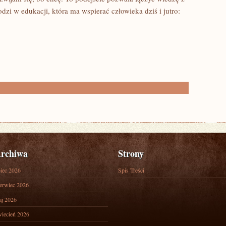
dzi w edukacji, która ma wspierać człowieka dziś i jutro:
rchiwa
Strony
piec 2026
Spis Treści
erwiec 2026
j 2026
iecień 2026