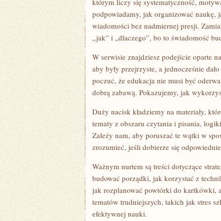
którym liczy się systematyczność, motywa
podpowiadamy, jak organizować naukę, jak
wiadomości bez nadmiernej presji. Zamia
„jak” i „dlaczego”, bo to świadomość bu
W serwisie znajdziesz podejście oparte 
aby były przejrzyste, a jednocześnie dał
poczuć, że edukacja nie musi być oderwa
dobrą zabawą. Pokazujemy, jak wykorzys
Duży nacisk kładziemy na materiały, któr
tematy z obszaru czytania i pisania, logik
Zależy nam, aby poruszać te wątki w spo
zrozumieć, jeśli dobierze się odpowiednie
Ważnym nurtem są treści dotyczące strate
budować porządki, jak korzystać z techn
jak rozplanować powtórki do kartkówki, 
tematów trudniejszych, takich jak stres 
efektywnej nauki.