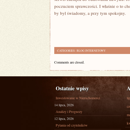
poczuciem sprawczości. I właśnie o to cho
by był świadomy, a przy tym spokojny.
CATEGORIES:
BLOG INTERNETOWY
Comments are closed.
Ostatnie wpisy
A
Inwestowanie w Nieruchomości
li
14 lipca, 2026
cz
Analizy i Prognozy
ma
12 lipca, 2026
kw
Pytania od czytelników