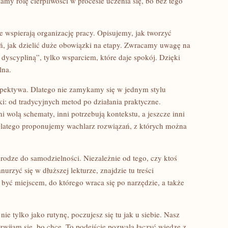
amy rolę cierpliwości w procesie uczenia się, bo bez tego
óre wspierają organizację pracy. Opisujemy, jak tworzyć
ń, jak dzielić duże obowiązki na etapy. Zwracamy uwagę na
ą dyscypliną”, tylko wsparciem, które daje spokój. Dzięki
lna.
rspektywa. Dlatego nie zamykamy się w jednym stylu
i: od tradycyjnych metod po działania praktyczne.
i wolą schematy, inni potrzebują kontekstu, a jeszcze inni
Dlatego proponujemy wachlarz rozwiązań, z których można
rodze do samodzielności. Niezależnie od tego, czy ktoś
urzyć się w dłuższej lekturze, znajdzie tu treści
być miejscem, do którego wraca się po narzędzie, a także
.
 nie tylko jako rutynę, poczujesz się tu jak u siebie. Nasz
wijam się, bo chcę. To podejście pozwala łączyć wiedzę z