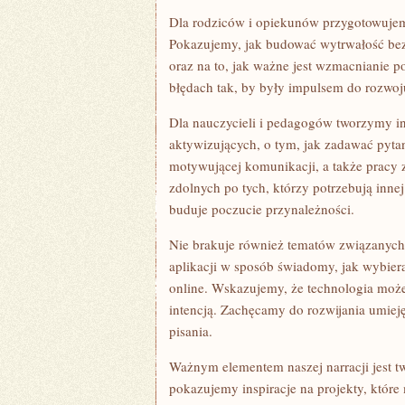
Dla rodziców i opiekunów przygotowujem
Pokazujemy, jak budować wytrwałość bez
oraz na to, jak ważne jest wzmacnianie p
błędach tak, by były impulsem do rozwoj
Dla nauczycieli i pedagogów tworzymy i
aktywizujących, o tym, jak zadawać pytan
motywującej komunikacji, a także pracy 
zdolnych po tych, którzy potrzebują innej
buduje poczucie przynależności.
Nie brakuje również tematów związanych 
aplikacji w sposób świadomy, jak wybiera
online. Wskazujemy, że technologia może
intencją. Zachęcamy do rozwijania umiej
pisania.
Ważnym elementem naszej narracji jest t
pokazujemy inspiracje na projekty, któr