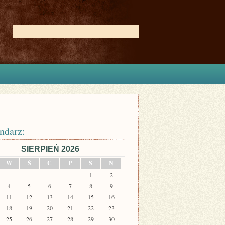
ndarz:
SIERPIEŃ 2026
W
Ś
C
P
S
N
1
2
4
5
6
7
8
9
11
12
13
14
15
16
18
19
20
21
22
23
25
26
27
28
29
30