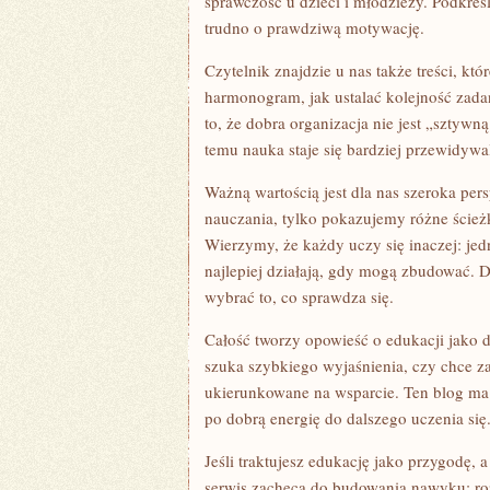
sprawczość u dzieci i młodzieży. Podkreśl
trudno o prawdziwą motywację.
Czytelnik znajdzie u nas także treści, kt
harmonogram, jak ustalać kolejność zada
to, że dobra organizacja nie jest „sztywn
temu nauka staje się bardziej przewidywa
Ważną wartością jest dla nas szeroka pe
nauczania, tylko pokazujemy różne ścieżk
Wierzymy, że każdy uczy się inaczej: jedn
najlepiej działają, gdy mogą zbudować. 
wybrać to, co sprawdza się.
Całość tworzy opowieść o edukacji jako d
szuka szybkiego wyjaśnienia, czy chce zan
ukierunkowane na wsparcie. Ten blog ma 
po dobrą energię do dalszego uczenia się
Jeśli traktujesz edukację jako przygodę, a
serwis zachęca do budowania nawyku: roz