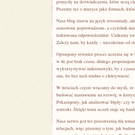
pomysły na doświadczenia, które uczą cie
Piszemy też o muzyce jako formach, któr
Nasz blog stawia na język zrozumiały, al
sensownie poprowadzone, a czytelnik miał 
traktowana odpowiedzialnie. Unikamy to
Zależy nam, by każdy – niezależnie od s
Opisujemy również proces uczenia się w 
w tle jest brak czasu, dlatego proponuje
wykorzystywać mikronawyki, by z czase
snu, bo bez nich trudno o efektywność.
W treściach często wracamy do myśli, że
budować nastawienie na rozwój, w którym 
Pokazujemy, jak analizować błędy: czy wyn
wnioski. Dzięki temu uczeń staje się bard
Nasz serwis jest też przestrzenią dla tem
relacjach, więc piszemy o tym, jak budow