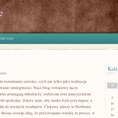
e
ERNETOWY
Kale
ZONA
u rozumianej szeroko, czyli nie tylko jako realizacja
P
wanie umiejętności. Nasz blog oświatowy łączy
które pomagają młodzieży, rodzicom oraz nauczycielom
3
sób spokojny. Zależy nam, aby nauka była przystępna, a
10
iła do trwałych rezultatów. Ciekawe adresy to Problemy
17
Strona rozwija ideę, że przyswajanie wiedzy to proces, w
24