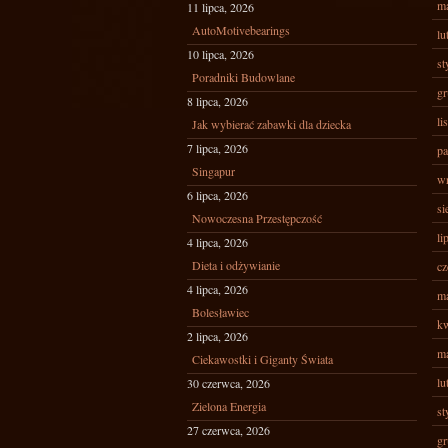
ma
11 lipca, 2026
AutoMotivebearings
lu
10 lipca, 2026
st
Poradniki Budowlane
gr
8 lipca, 2026
li
Jak wybierać zabawki dla dziecka
7 lipca, 2026
pa
Singapur
wr
6 lipca, 2026
si
Nowoczesna Przestępczość
li
4 lipca, 2026
Dieta i odżywianie
cz
4 lipca, 2026
ma
Bolesławiec
kw
2 lipca, 2026
ma
Ciekawostki i Giganty Świata
lu
30 czerwca, 2026
Zielona Energia
st
27 czerwca, 2026
gr