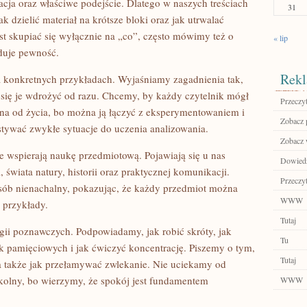
cja oraz właściwe podejście. Dlatego w naszych treściach
31
 dzielić materiał na krótsze bloki oraz jak utrwalać
st skupiać się wyłącznie na „co”, często mówimy też o
« lip
duje pewność.
Rekl
na konkretnych przykładach. Wyjaśniamy zagadnienia tak,
o się je wdrożyć od razu. Chcemy, by każdy czytelnik mógł
Przeczyt
na od życia, bo można ją łączyć z eksperymentowaniem i
Zobacz 
tywać zwykłe sytuacje do uczenia analizowania.
Zobacz 
e wspierają naukę przedmiotową. Pojawiają się u nas
Dowiedz 
i, świata natury, historii oraz praktycznej komunikacji.
Przeczyt
sób nienachalny, pokazując, że każdy przedmiot można
WWW
 przykłady.
Tutaj
gii poznawczych. Podpowiadamy, jak robić skróty, jak
Tu
ik pamięciowych i jak ćwiczyć koncentrację. Piszemy o tym,
Tutaj
a także jak przełamywać zwlekanie. Nie uciekamy od
szkolny, bo wierzymy, że spokój jest fundamentem
WWW