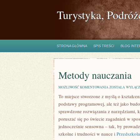
Turystyka, Podróż
STRONA GŁÓWNA
SPIS TREŚCI
BLOG INT
Metody nauczania
METODY
MOŻLIWOŚĆ KOMENTOWANIA
ZOSTAŁA WYŁĄC
NAUCZANIA
To miejsce stworzone z myślą o kształceni
podstawy programowej, ale też jako budo
sprawdzone rozwiązania z narzędziami, 
poruszać się po świecie zagadnień w spo
jednocześnie sensowna – tak, by prowadz
szkolne i trudności w nauce i
Przedszkola