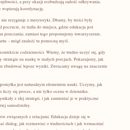
rpliwości, a przy okazji rozbudzają radość odkrywania.
e wspierają koordynację.
e nie rezygnuje z merytoryki. Dbamy, by treści były
poczucie, że trafia do miejsca, gdzie edukacja jest
nu pouczania; zamiast tego proponujemy towarzyszenie.
tartu – mógł znaleźć tu pomocną myśl.
kontekście codzienności. Wiemy, że trudno uczyć się, gdy
my strategie na naukę w małych porcjach. Pokazujemy, jak
m zbudować lepsze wyniki. Zwracamy uwagę na znaczenie
 pomyłka jest naturalnym elementem nauki. Uczymy, jak
liczy się proces, a nie tylko ocena w dzienniku.
ikały z złej strategii, i jak zamieniać je w praktyczne
ziej samodzielny.
atów związanych z relacjami. Edukacja dzieje się w
ać dialog, jak rozmawiać o trudnościach i jak wzmacniać