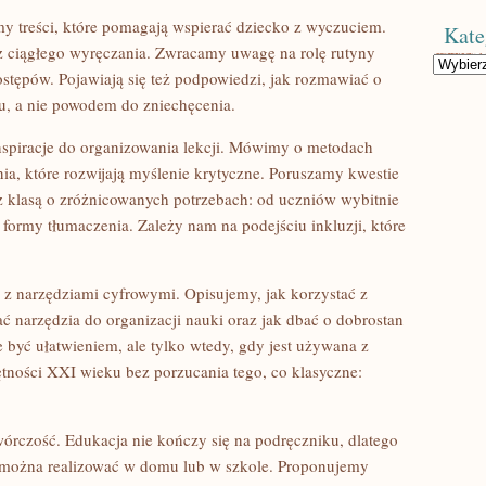
y treści, które pomagają wspierać dziecko z wyczuciem.
Kate
 ciągłego wyręczania. Zwracamy uwagę na rolę rutyny
Kategorie
ostępów. Pojawiają się też podpowiedzi, jak rozmawiać o
u, a nie powodem do zniechęcenia.
nspiracje do organizowania lekcji. Mówimy o metodach
ia, które rozwijają myślenie krytyczne. Poruszamy kwestie
z klasą o zróżnicowanych potrzebach: od uczniów wybitnie
 formy tłumaczenia. Zależy nam na podejściu inkluzji, które
z narzędziami cyfrowymi. Opisujemy, jak korzystać z
ć narzędzia do organizacji nauki oraz jak dbać o dobrostan
 być ułatwieniem, ale tylko wtedy, gdy jest używana z
ętności XXI wieku bez porzucania tego, co klasyczne:
wórczość. Edukacja nie kończy się na podręczniku, dlatego
e można realizować w domu lub w szkole. Proponujemy