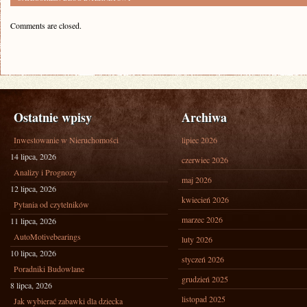
Comments are closed.
Ostatnie wpisy
Archiwa
Inwestowanie w Nieruchomości
lipiec 2026
14 lipca, 2026
czerwiec 2026
Analizy i Prognozy
maj 2026
12 lipca, 2026
kwiecień 2026
Pytania od czytelników
marzec 2026
11 lipca, 2026
AutoMotivebearings
luty 2026
10 lipca, 2026
styczeń 2026
Poradniki Budowlane
grudzień 2025
8 lipca, 2026
listopad 2025
Jak wybierać zabawki dla dziecka