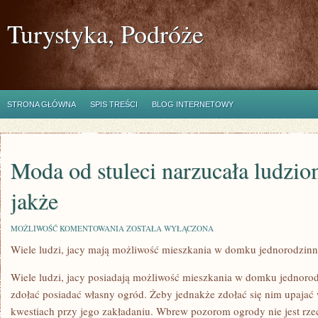
Turystyka, Podróże
STRONA GŁÓWNA
SPIS TREŚCI
BLOG INTERNETOWY
Moda od stuleci narzucała ludziom
jakże
MODA
MOŻLIWOŚĆ KOMENTOWANIA
ZOSTAŁA WYŁĄCZONA
OD
Wiele ludzi, jacy mają możliwość mieszkania w domku jednorodzin
STULECI
NARZUCAŁA
LUDZIOM
Wiele ludzi, jacy posiadają możliwość mieszkania w domku jednor
CO,
GDZIE
zdołać posiadać własny ogród. Żeby jednakże zdołać się nim upajać
I
kwestiach przy jego zakładaniu. Wbrew pozorom ogrody nie jest rz
JAKŻE