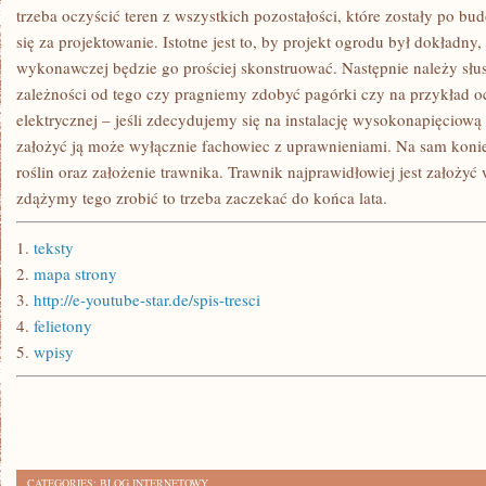
trzeba oczyścić teren z wszystkich pozostałości, które zostały po b
się za projektowanie. Istotne jest to, by projekt ogrodu był dokładny
wykonawczej będzie go prościej skonstruować. Następnie należy słus
zależności od tego czy pragniemy zdobyć pagórki czy na przykład oc
elektrycznej – jeśli zdecydujemy się na instalację wysokonapięciową
założyć ją może wyłącznie fachowiec z uprawnieniami. Na sam konie
roślin oraz założenie trawnika. Trawnik najprawidłowiej jest założyć 
zdążymy tego zrobić to trzeba zaczekać do końca lata.
1.
teksty
2.
mapa strony
3.
http://e-youtube-star.de/spis-tresci
4.
felietony
5.
wpisy
CATEGORIES:
BLOG INTERNETOWY