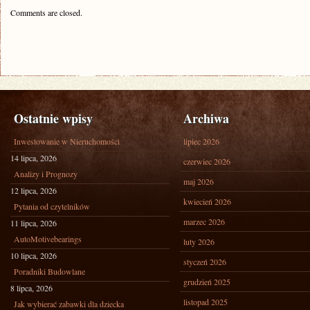
Comments are closed.
Ostatnie wpisy
Archiwa
Inwestowanie w Nieruchomości
lipiec 2026
14 lipca, 2026
czerwiec 2026
Analizy i Prognozy
maj 2026
12 lipca, 2026
kwiecień 2026
Pytania od czytelników
marzec 2026
11 lipca, 2026
AutoMotivebearings
luty 2026
10 lipca, 2026
styczeń 2026
Poradniki Budowlane
grudzień 2025
8 lipca, 2026
listopad 2025
Jak wybierać zabawki dla dziecka