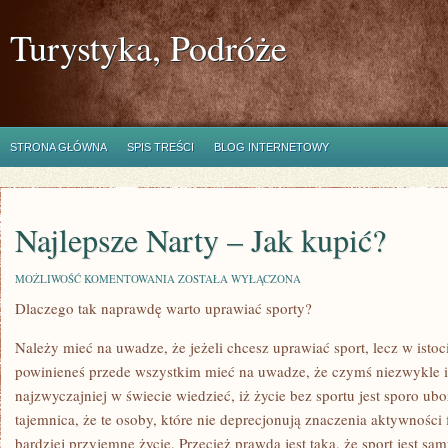
Turystyka, Podróże
STRONA GŁÓWNA
SPIS TREŚCI
BLOG INTERNETOWY
Najlepsze Narty – Jak kupić?
NAJLEPSZE
MOŻLIWOŚĆ KOMENTOWANIA
ZOSTAŁA WYŁĄCZONA
NARTY
Dlaczego tak naprawdę warto uprawiać sporty?
–
JAK
KUPIĆ?
Należy mieć na uwadze, że jeżeli chcesz uprawiać sport, lecz w istoc
powinieneś przede wszystkim mieć na uwadze, że czymś niezwykle is
najzwyczajniej w świecie wiedzieć, iż życie bez sportu jest sporo ubo
tajemnica, że te osoby, które nie deprecjonują znaczenia aktywności 
bardziej przyjemne życie. Przecież prawda jest taka, że sport jest s