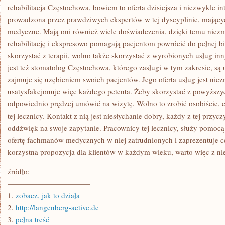
rehabilitacja Częstochowa, bowiem to oferta dzisiejsza i niezwykle in
prowadzona przez prawdziwych ekspertów w tej dyscyplinie, mający
medyczne. Mają oni również wiele doświadczenia, dzięki temu niezmi
rehabilitację i ekspresowo pomagają pacjentom powrócić do pełnej b
skorzystać z terapii, wolno także skorzystać z wyrobionych usług in
jest też stomatolog Częstochowa, którego zasługi w tym zakresie, są 
zajmuje się uzębieniem swoich pacjentów. Jego oferta usług jest niez
usatysfakcjonuje więc każdego petenta. Żeby skorzystać z powyższyc
odpowiednio prędzej umówić na wizytę. Wolno to zrobić osobiście, c
tej lecznicy. Kontakt z nią jest niesłychanie dobry, każdy z tej przy
oddźwięk na swoje zapytanie. Pracownicy tej lecznicy, służy pomocą
ofertę fachmanów medycznych w niej zatrudnionych i zaprezentuje ce
korzystna propozycja dla klientów w każdym wieku, warto więc z nie
źródło:
———————————
1.
zobacz, jak to działa
2.
http://langenberg-active.de
3.
pełna treść