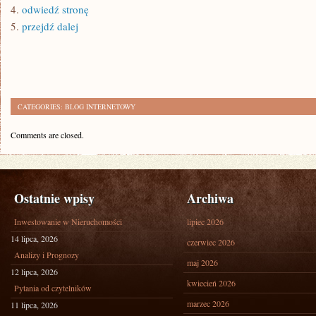
4.
odwiedź stronę
5.
przejdź dalej
CATEGORIES:
BLOG INTERNETOWY
Comments are closed.
Ostatnie wpisy
Archiwa
Inwestowanie w Nieruchomości
lipiec 2026
14 lipca, 2026
czerwiec 2026
Analizy i Prognozy
maj 2026
12 lipca, 2026
kwiecień 2026
Pytania od czytelników
marzec 2026
11 lipca, 2026