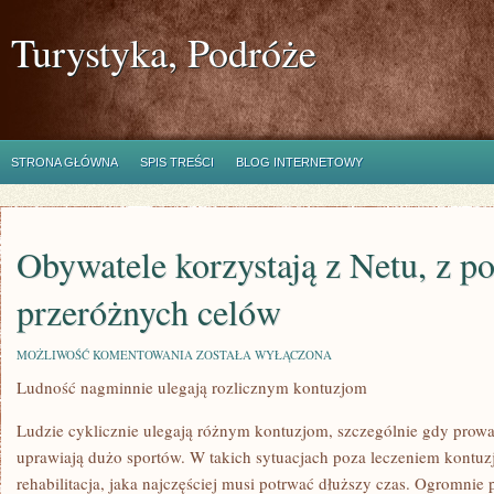
Turystyka, Podróże
STRONA GŁÓWNA
SPIS TREŚCI
BLOG INTERNETOWY
Obywatele korzystają z Netu, z 
przeróżnych celów
OBYWATELE
MOŻLIWOŚĆ KOMENTOWANIA
ZOSTAŁA WYŁĄCZONA
KORZYSTAJĄ
Ludność nagminnie ulegają rozlicznym kontuzjom
Z
NETU,
Z
Ludzie cyklicznie ulegają różnym kontuzjom, szczególnie gdy prowa
POWODU
PRZERÓŻNYCH
uprawiają dużo sportów. W takich sytuacjach poza leczeniem kontuzj
CELÓW
rehabilitacja, jaka najczęściej musi potrwać dłuższy czas. Ogromnie p