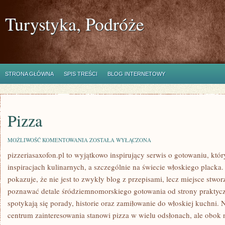
Turystyka, Podróże
STRONA GŁÓWNA
SPIS TREŚCI
BLOG INTERNETOWY
Pizza
PIZZA
MOŻLIWOŚĆ KOMENTOWANIA
ZOSTAŁA WYŁĄCZONA
pizzeriasaxofon.pl to wyjątkowo inspirujący serwis o gotowaniu, któr
inspiracjach kulinarnych, a szczególnie na świecie włoskiego placka.
pokazuje, że nie jest to zwykły blog z przepisami, lecz miejsce stwor
poznawać detale śródziemnomorskiego gotowania od strony praktyczn
spotykają się porady, historie oraz zamiłowanie do włoskiej kuchni. 
centrum zainteresowania stanowi pizza w wielu odsłonach, ale obok n