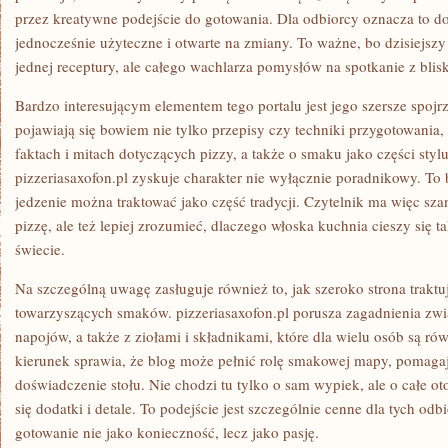
przez kreatywne podejście do gotowania. Dla odbiorcy oznacza to dos
jednocześnie użyteczne i otwarte na zmiany. To ważne, bo dzisiejszy 
jednej receptury, ale całego wachlarza pomysłów na spotkanie z blis
Bardzo interesującym elementem tego portalu jest jego szersze spojrz
pojawiają się bowiem nie tylko przepisy czy techniki przygotowania, ale
faktach i mitach dotyczących pizzy, a także o smaku jako części styl
pizzeriasaxofon.pl zyskuje charakter nie wyłącznie poradnikowy. To 
jedzenie można traktować jako część tradycji. Czytelnik ma więc szan
pizzę, ale też lepiej zrozumieć, dlaczego włoska kuchnia cieszy się
świecie.
Na szczególną uwagę zasługuje również to, jak szeroko strona traktu
towarzyszących smaków. pizzeriasaxofon.pl porusza zagadnienia zw
napojów, a także z ziołami i składnikami, które dla wielu osób są ró
kierunek sprawia, że blog może pełnić rolę smakowej mapy, pomaga
doświadczenie stołu. Nie chodzi tu tylko o sam wypiek, ale o całe ot
się dodatki i detale. To podejście jest szczególnie cenne dla tych odb
gotowanie nie jako konieczność, lecz jako pasję.