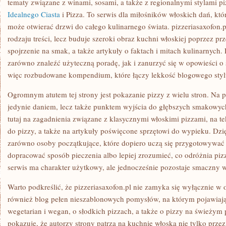
tematy związane z winami, sosami, a także z regionalnymi stylami pi
Idealnego Ciasta
i Pizza. To serwis dla miłośników włoskich dań, któ
może otwierać drzwi do całego kulinarnego świata. pizzeriasaxofon.p
rodzaju treści, lecz buduje szeroki obraz kuchni włoskiej poprzez prz
spojrzenie na smak, a także artykuły o faktach i mitach kulinarnych
zarówno znaleźć użyteczną poradę, jak i zanurzyć się w opowieści o 
więc rozbudowane kompendium, które łączy lekkość blogowego sty
Ogromnym atutem tej strony jest pokazanie pizzy z wielu stron. Na pi
jedynie daniem, lecz także punktem wyjścia do głębszych smakowych
tutaj na zagadnienia związane z klasycznymi włoskimi pizzami, na te
do pizzy, a także na artykuły poświęcone sprzętowi do wypieku. Dzi
zarówno osoby początkujące, które dopiero uczą się przygotowywać pi
dopracować sposób pieczenia albo lepiej zrozumieć, co odróżnia piz
serwis ma charakter użytkowy, ale jednocześnie pozostaje smaczny w
Warto podkreślić, że pizzeriasaxofon.pl nie zamyka się wyłącznie w 
również blog pełen nieszablonowych pomysłów, na którym pojawiają s
wegetarian i wegan, o słodkich pizzach, a także o pizzy na świeżym
pokazuje, że autorzy strony patrzą na kuchnię włoską nie tylko przez