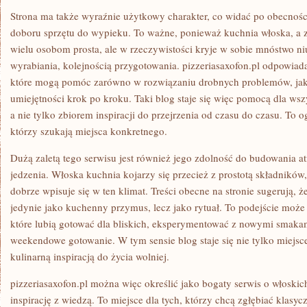
Strona ma także wyraźnie użytkowy charakter, co widać po obecnośc
doboru sprzętu do wypieku. To ważne, ponieważ kuchnia włoska, a z
wielu osobom prosta, ale w rzeczywistości kryje w sobie mnóstwo n
wyrabiania, kolejnością przygotowania. pizzeriasaxofon.pl odpowiada n
które mogą pomóc zarówno w rozwiązaniu drobnych problemów, jak 
umiejętności krok po kroku. Taki blog staje się więc pomocą dla wszy
a nie tylko zbiorem inspiracji do przejrzenia od czasu do czasu. To
którzy szukają miejsca konkretnego.
Dużą zaletą tego serwisu jest również jego zdolność do budowania 
jedzenia. Włoska kuchnia kojarzy się przecież z prostotą składników,
dobrze wpisuje się w ten klimat. Treści obecne na stronie sugerują, że
jedynie jako kuchenny przymus, lecz jako rytuał. To podejście może 
które lubią gotować dla bliskich, eksperymentować z nowymi smakami
weekendowe gotowanie. W tym sensie blog staje się nie tylko miejsce
kulinarną inspiracją do życia wolniej.
pizzeriasaxofon.pl można więc określić jako bogaty serwis o włoskic
inspirację z wiedzą. To miejsce dla tych, którzy chcą zgłębiać klasycz