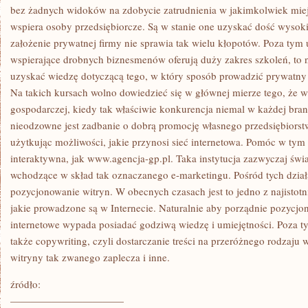
bez żadnych widoków na zdobycie zatrudnienia w jakimkolwiek miej
wspiera osoby przedsiębiorcze. Są w stanie one uzyskać dość wysoki
założenie prywatnej firmy nie sprawia tak wielu kłopotów. Poza tym 
wspierające drobnych biznesmenów oferują duży zakres szkoleń, to n
uzyskać wiedzę dotyczącą tego, w który sposób prowadzić prywatny 
Na takich kursach wolno dowiedzieć się w głównej mierze tego, że w 
gospodarczej, kiedy tak właściwie konkurencja niemal w każdej branż
nieodzowne jest zadbanie o dobrą promocję własnego przedsiębiorstw
użytkując możliwości, jakie przynosi sieć internetowa. Pomóc w tym
interaktywna, jak www.agencja-gp.pl. Taka instytucja zazwyczaj św
wchodzące w skład tak oznaczanego e-marketingu. Pośród tych dział
pozycjonowanie witryn. W obecnych czasach jest to jedno z najistot
jakie prowadzone są w Internecie. Naturalnie aby porządnie pozycj
internetowe wypada posiadać godziwą wiedzę i umiejętności. Poza t
także copywriting, czyli dostarczanie treści na przeróżnego rodzaju w
witryny tak zwanego zaplecza i inne.
źródło:
———————————