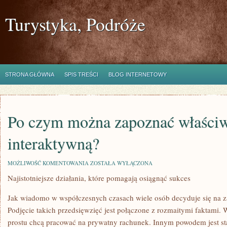
Turystyka, Podróże
STRONA GŁÓWNA
SPIS TREŚCI
BLOG INTERNETOWY
Po czym można zapoznać właściw
interaktywną?
PO
MOŻLIWOŚĆ KOMENTOWANIA
ZOSTAŁA WYŁĄCZONA
CZYM
Najistotniejsze działania, które pomagają osiągnąć sukces
MOŻNA
ZAPOZNAĆ
WŁAŚCIWĄ
Jak wiadomo w współczesnych czasach wiele osób decyduje się na za
AGENCJĘ
INTERAKTYWNĄ?
Podjęcie takich przedsięwzięć jest połączone z rozmaitymi faktami.
prostu chcą pracować na prywatny rachunek. Innym powodem jest s