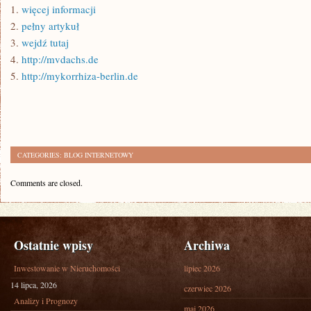
1.
więcej informacji
2.
pełny artykuł
3.
wejdź tutaj
4.
http://mvdachs.de
5.
http://mykorrhiza-berlin.de
CATEGORIES:
BLOG INTERNETOWY
Comments are closed.
Ostatnie wpisy
Archiwa
Inwestowanie w Nieruchomości
lipiec 2026
14 lipca, 2026
czerwiec 2026
Analizy i Prognozy
maj 2026