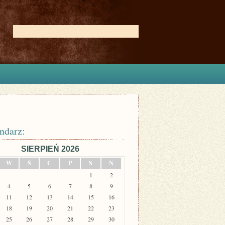
ndarz:
SIERPIEŃ 2026
W
Ś
C
P
S
N
1
2
4
5
6
7
8
9
11
12
13
14
15
16
18
19
20
21
22
23
25
26
27
28
29
30