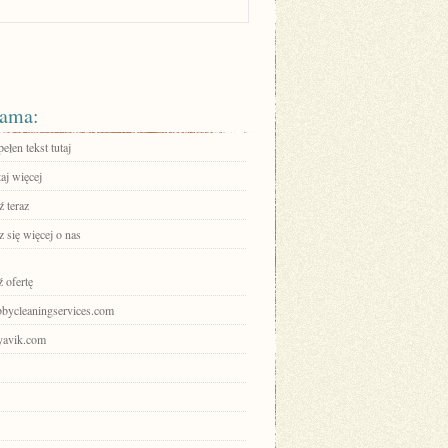
ama:
ełen tekst tutaj
aj więcej
 teraz
 się więcej o nas
 ofertę
abbycleaningservices.com
iyavik.com