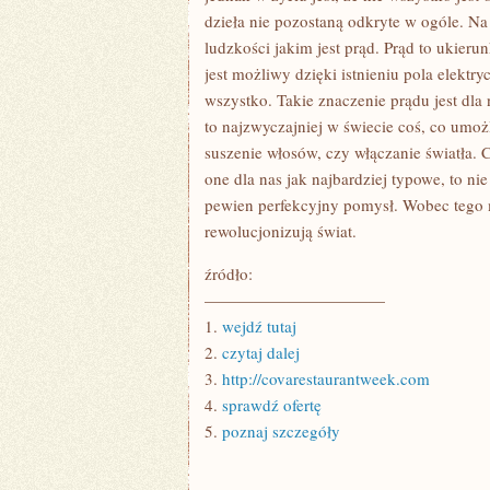
dzieła nie pozostaną odkryte w ogóle. Na
ludzkości jakim jest prąd. Prąd to ukie
jest możliwy dzięki istnieniu pola elek
wszystko. Takie znaczenie prądu jest dla
to najzwyczajniej w świecie coś, co umoż
suszenie włosów, czy włączanie światła. 
one dla nas jak najbardziej typowe, to n
pewien perfekcyjny pomysł. Wobec tego m
rewolucjonizują świat.
źródło:
———————————
1.
wejdź tutaj
2.
czytaj dalej
3.
http://covarestaurantweek.com
4.
sprawdź ofertę
5.
poznaj szczegóły