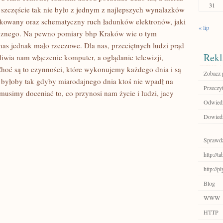
31
 szczęście tak nie było z jednym z najlepszych wynalazków
runkowany oraz schematyczny ruch ładunków elektronów, jaki
« lip
trycznego. Na pewno pomiary bhp Kraków wie o tym
 nas jednak mało rzeczowe. Dla nas, przeciętnych ludzi prąd
Rekl
liwia nam włączenie komputer, a oglądanie telewizji,
Choć są to czynności, które wykonujemy każdego dnia i są
Zobacz p
ie byłoby tak gdyby miarodajnego dnia ktoś nie wpadł na
Przeczyt
usimy doceniać to, co przynosi nam życie i ludzi, jacy
Odwiedź
Dowiedz
Sprawdź
http://t
http://p
Blog
WWW
HTTP