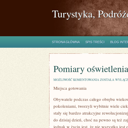
Turystyka, Podróż
STRONA GŁÓWNA
SPIS TREŚCI
BLOG INT
Pomiary oświetleni
POMIARY
MOŻLIWOŚĆ KOMENTOWANIA
ZOSTAŁA WYŁĄC
OŚWIETLENIA
Miejsca gotowania
Obywatele podczas całego obrębu wiekow
pokoleniami, tworzyli wybitnie wiele ci
stały się bardzo atrakcyjne rewolucjonizu
do dzisiaj dzień, choć na pewno są też 
jednak w życiu jest, że nie wszystko jest