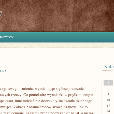
e
ERNETOWY
a
Kale
ZONA
P
ego swego istnienia, wymieniając się bezsprzecznie
ekawych rzeczy. Co poniektóre wynalazki w prędkim tempie
3
10
jąc świat, inne tudzież nie doczekały się światła dziennego
17
zajmujące. Zobacz badania środowiskowe Kraków. Tak to
24
 od razu cenione, czasami trzeba poczekać dużo lat, a nieraz