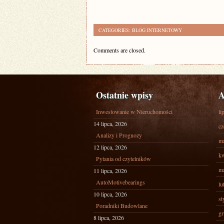
CATEGORIES:
BLOG INTERNETOWY
Comments are closed.
Ostatnie wpisy
A
Inwestowanie w Nieruchomości
li
14 lipca, 2026
cz
Analizy i Prognozy
ma
12 lipca, 2026
kw
Pytania od czytelników
ma
11 lipca, 2026
AutoMotivebearings
lu
10 lipca, 2026
st
Poradniki Budowlane
gr
8 lipca, 2026