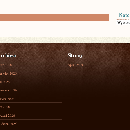
Kate
Kategorie
rchiwa
Strony
piec 2026
Spis Treści
erwiec 2026
j 2026
iecień 2026
rzec 2026
ty 2026
yczeń 2026
udzień 2025