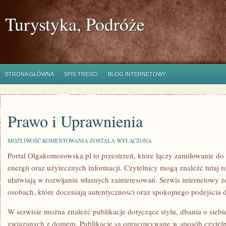
Turystyka, Podróże
STRONA GŁÓWNA
SPIS TREŚCI
BLOG INTERNETOWY
Prawo i Uprawnienia
PRAWO
MOŻLIWOŚĆ KOMENTOWANIA
ZOSTAŁA WYŁĄCZONA
I
Portal Olgakomorowska.pl to przestrzeń, które łączy zamiłowanie do
UPRAWNIENIA
energii oraz użytecznych informacji. Czytelnicy mogą znaleźć tutaj 
ułatwiają w rozwijaniu własnych zainteresowań. Serwis internetowy z
osobach, które doceniają autentyczności oraz spokojnego podejścia d
W serwisie można znaleźć publikacje dotyczące stylu, dbania o siebi
związanych z domem. Publikacje są opracowywane w sposób czyteln