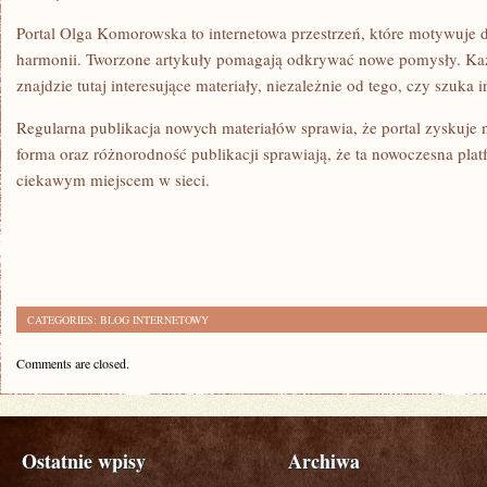
Portal Olga Komorowska to internetowa przestrzeń, które motywuje
harmonii. Tworzone artykuły pomagają odkrywać nowe pomysły. Każ
znajdzie tutaj interesujące materiały, niezależnie od tego, czy szuka in
Regularna publikacja nowych materiałów sprawia, że portal zyskuje
forma oraz różnorodność publikacji sprawiają, że ta nowoczesna pla
ciekawym miejscem w sieci.
CATEGORIES:
BLOG INTERNETOWY
Comments are closed.
Ostatnie wpisy
Archiwa