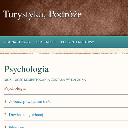
Turystyka, Podróże
STRONA GŁÓWNA
SPIS TREŚCI
BLOG INTERNETOWY
Psychologia
PSYCHOLOGIA
MOŻLIWOŚĆ KOMENTOWANIA
ZOSTAŁA WYŁĄCZONA
Psychologia
1.
Zobacz powiązane treści
2.
Dowiedz się więcej
3.
felietony