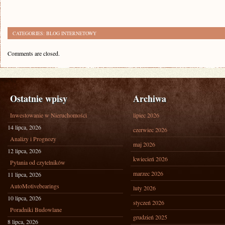
CATEGORIES:
BLOG INTERNETOWY
Comments are closed.
Ostatnie wpisy
Archiwa
Inwestowanie w Nieruchomości
lipiec 2026
14 lipca, 2026
czerwiec 2026
Analizy i Prognozy
maj 2026
12 lipca, 2026
kwiecień 2026
Pytania od czytelników
marzec 2026
11 lipca, 2026
AutoMotivebearings
luty 2026
10 lipca, 2026
styczeń 2026
Poradniki Budowlane
grudzień 2025
8 lipca, 2026