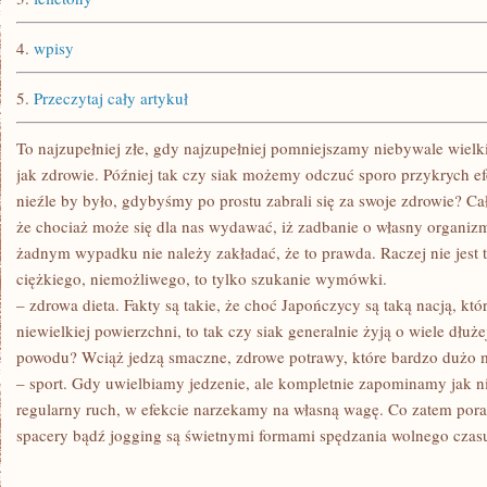
4.
wpisy
5.
Przeczytaj cały artykuł
To najzupełniej złe, gdy najzupełniej pomniejszamy niebywale wielk
jak zdrowie. Później tak czy siak możemy odczuć sporo przykrych 
nieźle by było, gdybyśmy po prostu zabrali się za swoje zdrowie? Cał
że chociaż może się dla nas wydawać, iż zadbanie o własny organizm
żadnym wypadku nie należy zakładać, że to prawda. Raczej nie jest t
ciężkiego, niemożliwego, to tylko szukanie wymówki.
– zdrowa dieta. Fakty są takie, że choć Japończycy są taką nacją, któ
niewielkiej powierzchni, to tak czy siak generalnie żyją o wiele dłużej
powodu? Wciąż jedzą smaczne, zdrowe potrawy, które bardzo dużo 
– sport. Gdy uwielbiamy jedzenie, ale kompletnie zapominamy jak n
regularny ruch, w efekcie narzekamy na własną wagę. Co zatem por
spacery bądź jogging są świetnymi formami spędzania wolnego czas