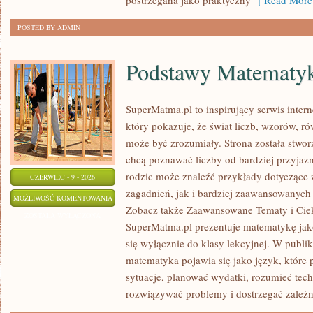
postrzegana jako praktyczny
[ Read More
POSTED BY ADMIN
Podstawy Matematy
SuperMatma.pl to inspirujący serwis inte
który pokazuje, że świat liczb, wzorów, r
może być zrozumiały. Strona została stwor
chcą poznawać liczby od bardziej przyjazn
rodzic może znaleźć przykłady dotycząc
CZERWIEC - 9 - 2026
zagadnień, jak i bardziej zaawansowanyc
PODSTAWY
MOŻLIWOŚĆ KOMENTOWANIA
Zobacz także Zaawansowane Tematy i Cie
MATEMATYKI
ZOSTAŁA WYŁĄCZONA
SuperMatma.pl prezentuje matematykę jako
się wyłącznie do klasy lekcyjnej. W publ
matematyka pojawia się jako język, któr
sytuacje, planować wydatki, rozumieć tech
rozwiązywać problemy i dostrzegać zależn