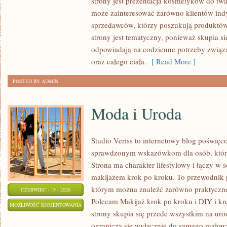
strony jest prezentacja kosmetyków do twar
DLA
ZOSTAŁA WYŁĄCZONA
może zainteresować zarówno klientów indy
NIEGO
sprzedawców, którzy poszukują produktów
strony jest tematyczny, ponieważ skupia si
odpowiadają na codzienne potrzeby związa
oraz całego ciała.
[ Read More ]
POSTED BY ADMIN
Moda i Uroda
Studio Veriss to internetowy blog poświęc
sprawdzonym wskazówkom dla osób, które
Strona ma charakter lifestylowy i łączy w 
makijażem krok po kroku. To przewodnik
którym można znaleźć zarówno praktyczne a
CZERWIEC - 19 - 2026
Polecam Makijaż krok po kroku i DIY i k
MODA
MOŻLIWOŚĆ KOMENTOWANIA
strony skupia się przede wszystkim na uro
I
ZOSTAŁA WYŁĄCZONA
ogranicza się wyłącznie do samego malowa