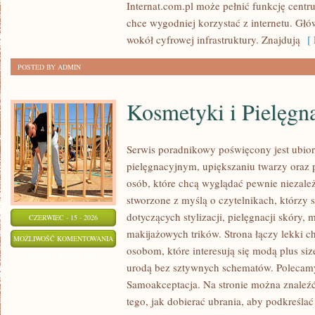
Internat.com.pl może pełnić funkcję centr
chce wygodniej korzystać z internetu. Głó
wokół cyfrowej infrastruktury. Znajdują
[ 
POSTED BY ADMIN
Kosmetyki i Pielęgn
Serwis poradnikowy poświęcony jest ubior
pielęgnacyjnym, upiększaniu twarzy ora
osób, które chcą wyglądać pewnie niezależ
stworzone z myślą o czytelnikach, którzy 
dotyczących stylizacji, pielęgnacji skóry
CZERWIEC - 15 - 2026
makijażowych trików. Strona łączy lekki ch
KOSMETYKI
MOŻLIWOŚĆ KOMENTOWANIA
osobom, które interesują się modą plus si
I
ZOSTAŁA WYŁĄCZONA
urodą bez sztywnych schematów. Polecamy 
PIELĘGNACJA
Samoakceptacja. Na stronie można znaleźć
tego, jak dobierać ubrania, aby podkreśla