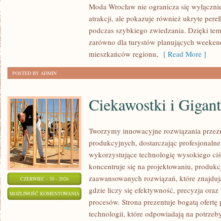
Moda Wrocław nie ogranicza się wyłącznie
atrakcji, ale pokazuje również ukryte pere
podczas szybkiego zwiedzania. Dzięki te
zarówno dla turystów planujących weekend
mieszkańców regionu,
[ Read More ]
POSTED BY ADMIN
Ciekawostki i Gigan
Tworzymy innowacyjne rozwiązania przez
produkcyjnych, dostarczając profesjonaln
wykorzystujące technologię wysokiego ciś
koncentruje się na projektowaniu, produkc
zaawansowanych rozwiązań, które znajduj
CZERWIEC - 30 - 2026
gdzie liczy się efektywność, precyzja or
CIEKAWOSTKI
MOŻLIWOŚĆ KOMENTOWANIA
procesów. Strona prezentuje bogatą ofertę
I
ZOSTAŁA WYŁĄCZONA
technologii, które odpowiadają na potrze
GIGANTY