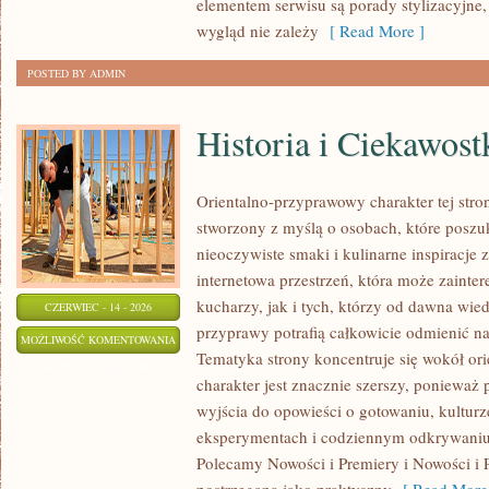
elementem serwisu są porady stylizacyjne,
wygląd nie zależy
[ Read More ]
POSTED BY ADMIN
Historia i Ciekawost
Orientalno-przyprawowy charakter tej stron
stworzony z myślą o osobach, które poszu
nieoczywiste smaki i kulinarne inspiracje 
internetowa przestrzeń, która może zain
kucharzy, jak i tych, którzy od dawna wi
CZERWIEC - 14 - 2026
przyprawy potrafią całkowicie odmienić na
HISTORIA
MOŻLIWOŚĆ KOMENTOWANIA
Tematyka strony koncentruje się wokół orie
I
ZOSTAŁA WYŁĄCZONA
charakter jest znacznie szerszy, ponieważ
CIEKAWOSTKI
wyjścia do opowieści o gotowaniu, kulturz
eksperymentach i codziennym odkrywani
Polecamy Nowości i Premiery i Nowości i 