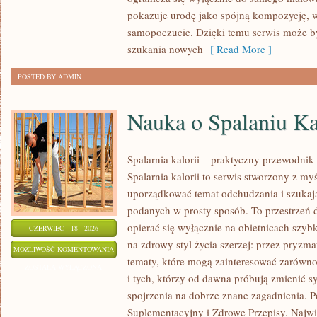
URODA
pokazuje urodę jako spójną kompozycję, 
samopoczucie. Dzięki temu serwis może b
szukania nowych
[ Read More ]
POSTED BY ADMIN
Nauka o Spalaniu Ka
Spalarnia kalorii – praktyczny przewodnik
Spalarnia kalorii to serwis stworzony z my
uporządkować temat odchudzania i szukają
podanych w prosty sposób. To przestrzeń d
opierać się wyłącznie na obietnicach szybk
CZERWIEC - 18 - 2026
na zdrowy styl życia szerzej: przez pryzma
NAUKA
MOŻLIWOŚĆ KOMENTOWANIA
tematy, które mogą zainteresować zarówno
O
ZOSTAŁA WYŁĄCZONA
i tych, którzy od dawna próbują zmienić s
SPALANIU
spojrzenia na dobrze znane zagadnienia. 
KALORII
Suplementacyjny i Zdrowe Przepisy. Najwię