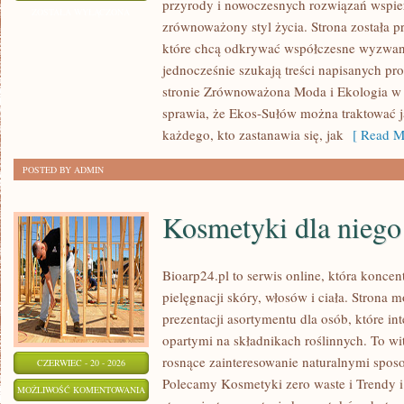
przyrody i nowoczesnych rozwiązań wspier
ENERGIA
ZOSTAŁA WYŁĄCZONA
zrównoważony styl życia. Strona została 
które chcą odkrywać współczesne wyzwan
jednocześnie szukają treści napisanych p
stronie Zrównoważona Moda i Ekologia w 
sprawia, że Ekos-Sułów można traktować j
każdego, kto zastanawia się, jak
[ Read M
POSTED BY ADMIN
Kosmetyki dla niego
Bioarp24.pl to serwis online, która koncen
pielęgnacji skóry, włosów i ciała. Strona 
prezentacji asortymentu dla osób, które in
opartymi na składnikach roślinnych. To wit
rosnące zainteresowanie naturalnymi spos
CZERWIEC - 20 - 2026
Polecamy Kosmetyki zero waste i Trendy
KOSMETYKI
MOŻLIWOŚĆ KOMENTOWANIA