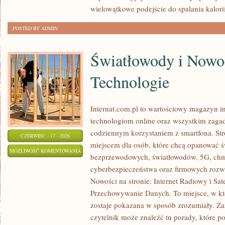
wielowątkowe podejście do spalania kalor
POSTED BY ADMIN
Światłowody i Nowo
Technologie
Internat.com.pl to wartościowy magazyn 
technologiom online oraz wszystkim zagadn
codziennym korzystaniem z smartfona. S
CZERWIEC - 17 - 2026
miejscem dla osób, które chcą opanować świ
ŚWIATŁOWODY
MOŻLIWOŚĆ KOMENTOWANIA
bezprzewodowych, światłowodów, 5G, chm
I
ZOSTAŁA WYŁĄCZONA
cyberbezpieczeństwa oraz firmowych rozw
NOWOCZESNE
Nowości na stronie: Internet Radiowy i Sat
TECHNOLOGIE
Przechowywanie Danych. To miejsce, w k
zostaje pokazana w sposób zrozumiały. Zam
czytelnik może znaleźć tu porady, które p