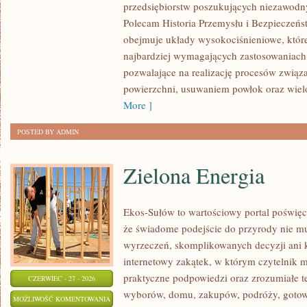
przedsiębiorstw poszukujących niezawodn
ŚWIATA
Polecam Historia Przemysłu i Bezpieczeńs
obejmuje układy wysokociśnieniowe, które
najbardziej wymagających zastosowaniac
pozwalające na realizację procesów zwią
powierzchni, usuwaniem powłok oraz wie
More ]
POSTED BY ADMIN
Zielona Energia
Ekos-Sułów to wartościowy portal poświęc
że świadome podejście do przyrody nie mu
wyrzeczeń, skomplikowanych decyzji ani 
internetowy zakątek, w którym czytelnik m
praktyczne podpowiedzi oraz zrozumiałe t
CZERWIEC - 27 - 2026
wyborów, domu, zakupów, podróży, gotowan
ZIELONA
MOŻLIWOŚĆ KOMENTOWANIA