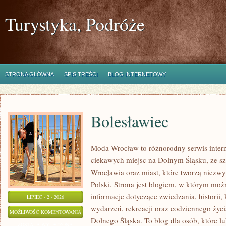
Turystyka, Podróże
STRONA GŁÓWNA
SPIS TREŚCI
BLOG INTERNETOWY
Bolesławiec
Moda Wrocław to różnorodny serwis inte
ciekawych miejsc na Dolnym Śląsku, ze 
Wrocławia oraz miast, które tworzą niezwyk
Polski. Strona jest blogiem, w którym moż
informacje dotyczące zwiedzania, historii, 
LIPIEC - 2 - 2026
wydarzeń, rekreacji oraz codziennego życi
BOLESŁAWIEC
MOŻLIWOŚĆ KOMENTOWANIA
Dolnego Śląska. To blog dla osób, które lu
ZOSTAŁA WYŁĄCZONA