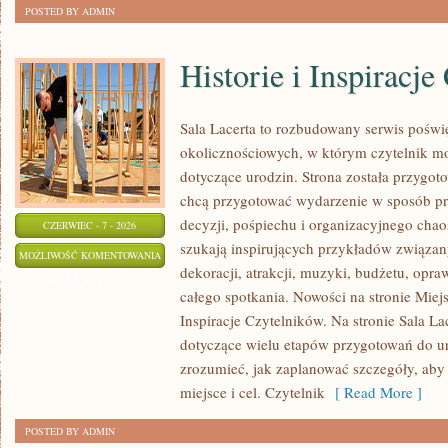
POSTED BY ADMIN
Historie i Inspiracj
Sala Lacerta to rozbudowany serwis poświ
okolicznościowych, w którym czytelnik m
dotyczące urodzin. Strona została przygot
chcą przygotować wydarzenie w sposób p
decyzji, pośpiechu i organizacyjnego chaos
CZERWIEC - 7 - 2026
szukają inspirujących przykładów związan
HISTORIE
MOŻLIWOŚĆ KOMENTOWANIA
dekoracji, atrakcji, muzyki, budżetu, opr
I
ZOSTAŁA WYŁĄCZONA
całego spotkania. Nowości na stronie Miejs
INSPIRACJE
Inspiracje Czytelników. Na stronie Sala L
CZYTELNIKÓW
dotyczące wielu etapów przygotowań do ur
zrozumieć, jak zaplanować szczegóły, aby
miejsce i cel. Czytelnik
[ Read More ]
POSTED BY ADMIN