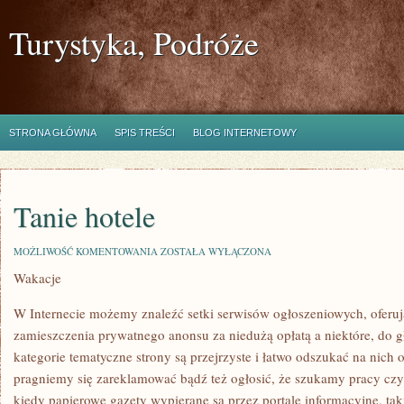
Turystyka, Podróże
STRONA GŁÓWNA
SPIS TREŚCI
BLOG INTERNETOWY
Tanie hotele
TANIE
MOŻLIWOŚĆ KOMENTOWANIA
ZOSTAŁA WYŁĄCZONA
HOTELE
Wakacje
W Internecie możemy znaleźć setki serwisów ogłoszeniowych, oferu
zamieszczenia prywatnego anonsu za niedużą opłatą a niektóre, do g
kategorie tematyczne strony są przejrzyste i łatwo odszukać na nich
pragniemy się zareklamować bądź też ogłosić, że szukamy pracy czy
kiedy papierowe gazety wypierane są przez portale informacyjne, taki