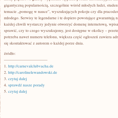
gigantyczną popularnością, szczególnie wśród młodych ludzi, studen
temacie „pomogę w nauce”, wyszukujących pokoju czy dla pracoda
młodego. Serwisy te legendarne i te dopiero powstające gwarantują 
każdej chwili wystarczy jedynie otworzyć domenę internetową, wpi
sprawić, czy to czego wyszukujemy, jest dostępne w okolicy – przet
potrzeba nawet numeru telefonu, większa część ogłoszeń zawiera ad
się skontaktować z autorem o każdej porze dnia.
źródło:
———————————
1.
http://carnevalclubvacha.de
2.
http://carolinelewandowski.de
3.
czytaj dalej
4.
sprawdź nasze porady
5.
czytaj dalej