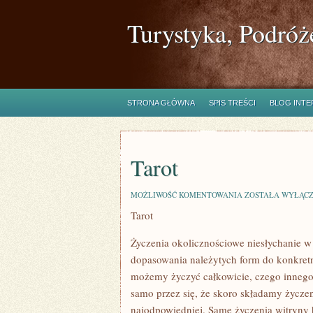
Turystyka, Podróż
STRONA GŁÓWNA
SPIS TREŚCI
BLOG INT
Tarot
TAROT
MOŻLIWOŚĆ KOMENTOWANIA
ZOSTAŁA WYŁĄC
Tarot
Życzenia okolicznościowe niesłychanie w
dopasowania należytych form do konkret
możemy życzyć całkowicie, czego innego.
samo przez się, że skoro składamy życzen
najodpowiedniej. Same życzenia witryny ht