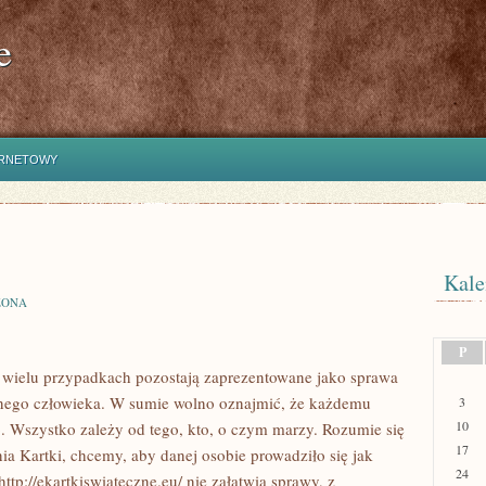
e
ERNETOWY
Kale
ZONA
P
 wielu przypadkach pozostają zaprezentowane jako sprawa
nego człowieka. W sumie wolno oznajmić, że każdemu
3
10
 Wszystko zależy od tego, kto, o czym marzy. Rozumie się
17
ia Kartki, chcemy, aby danej osobie prowadziło się jak
24
tp://ekartkiswiateczne.eu/ nie załatwią sprawy, z