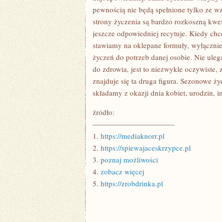
pewnością nie będą spełnione tylko ze wz
strony życzenia są bardzo rozkoszną kwes
jeszcze odpowiedniej recytuje. Kiedy ch
stawiamy na oklepane formuły, wyłączni
życzeń do potrzeb danej osobie. Nie ule
do zdrowia, jest to niezwykle oczywiste,
znajduje się ta druga figura. Sezonowe 
składamy z okazji dnia kobiet, urodzin, im
źródło:
———————————
1.
https://mediaknorr.pl
2.
https://spiewajaceskrzypce.pl
3.
poznaj możliwości
4.
zobacz więcej
5.
https://zrobdrinka.pl