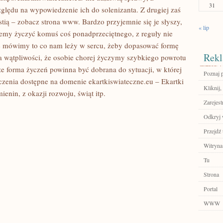
31
ględu na wypowiedzenie ich do solenizanta. Z drugiej zaś
tią – zobacz strona www. Bardzo przyjemnie się je słyszy,
« lip
cemy życzyć komuś coś ponadprzeciętnego, z reguły nie
e mówimy to co nam leży w sercu, żeby dopasować formę
Rekl
ga wątpliwości, że osobie chorej życzymy szybkiego powrotu
 ze forma życzeń powinna być dobrana do sytuacji, w której
Poznaj 
życzenia dostępne na domenie
ekartkiswiateczne.eu – Ekartki
Kliknij,
ienin, z okazji rozwoju, świąt itp.
Zarejest
Odkryj 
Przejdź 
Witryna
Tu
Strona
Portal
WWW