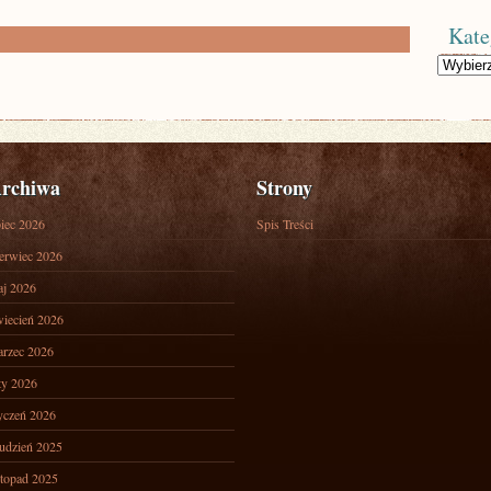
Kate
Kategorie
rchiwa
Strony
piec 2026
Spis Treści
erwiec 2026
j 2026
iecień 2026
rzec 2026
ty 2026
yczeń 2026
udzień 2025
stopad 2025