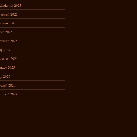
ździernik 2025
zesień 2025
erpień 2025
piec 2025
erwiec 2025
j 2025
iecień 2025
rzec 2025
ty 2025
yczeń 2025
udzień 2024