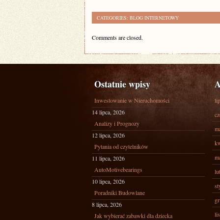
CATEGORIES:
BLOG INTERNETOWY
Comments are closed.
Ostatnie wpisy
A
Inwestowanie w Nieruchomości
li
14 lipca, 2026
cz
Analizy i Prognozy
ma
12 lipca, 2026
kw
Pytania od czytelników
ma
11 lipca, 2026
AutoMotivebearings
lu
10 lipca, 2026
st
Poradniki Budowlane
gr
8 lipca, 2026
li
Jak wybierać zabawki dla dziecka