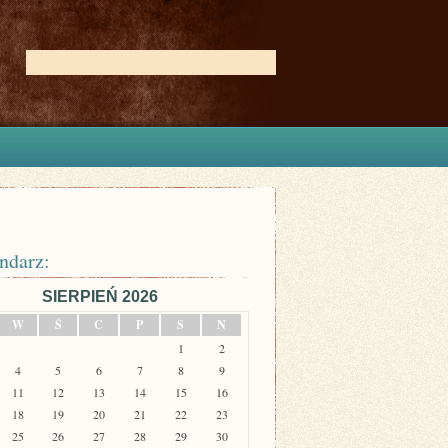
ndarz:
SIERPIEŃ 2026
W
Ś
C
P
S
N
1
2
4
5
6
7
8
9
11
12
13
14
15
16
18
19
20
21
22
23
25
26
27
28
29
30