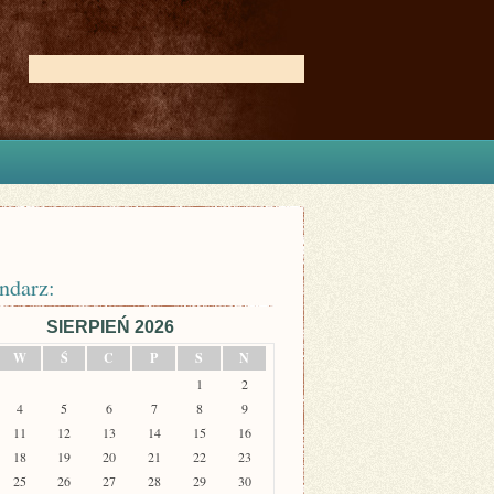
ndarz:
SIERPIEŃ 2026
W
Ś
C
P
S
N
1
2
4
5
6
7
8
9
11
12
13
14
15
16
18
19
20
21
22
23
25
26
27
28
29
30