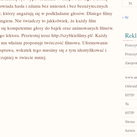
31
powiada hasła i zdania bez uniesień i bez bezużytecznych
rzy, którzy angażują się w podkładanie głosów. Dlatego filmy
« lip
bingiem. Nie świadczy to jakkolwiek, że każdy film
 się kompetentne głosy do bajek oraz animowanych filmów.
Rekl
 lektora. Przetestuj teraz http://szybkiefilmy.pl/. Każdy
o mu właśnie proponuje twórczość filmowa. Uformowanie
Przeczyt
 sprawa, wskutek tego musimy się z tym identyfikować i
Przeczyt
zajniej w świecie mniej.
Zarejest
www.ano
Odwiedź 
HTTP
Tu
HTTP
Strona
Serwis