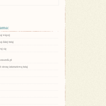
ama:
aj więcej
aj dalej tutaj
ruj się
nserek.pl
stronę internetową tutaj