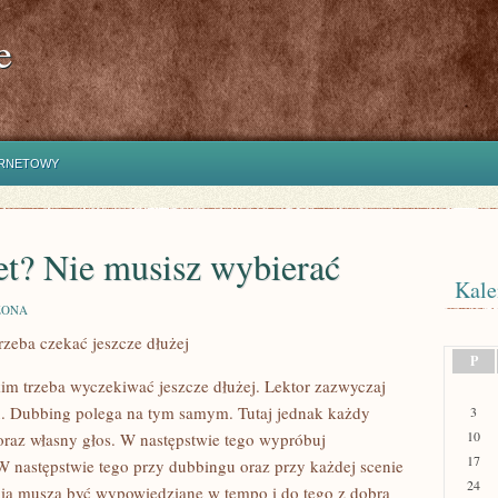
e
ERNETOWY
net? Nie musisz wybierać
Kale
ZONA
zeba czekać jeszcze dłużej
P
im trzeba wyczekiwać jeszcze dłużej. Lektor zazwyczaj
u. Dubbing polega na tym samym. Tutaj jednak każdy
3
10
oraz własny głos. W następstwie tego wypróbuj
17
. W następstwie tego przy dubbingu oraz przy każdej scenie
24
nia muszą być wypowiedziane w tempo i do tego z dobrą