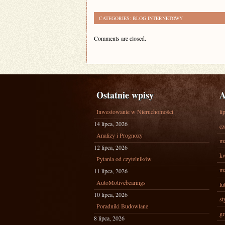
CATEGORIES:
BLOG INTERNETOWY
Comments are closed.
Ostatnie wpisy
A
Inwestowanie w Nieruchomości
li
14 lipca, 2026
cz
Analizy i Prognozy
ma
12 lipca, 2026
kw
Pytania od czytelników
ma
11 lipca, 2026
AutoMotivebearings
lu
10 lipca, 2026
st
Poradniki Budowlane
gr
8 lipca, 2026