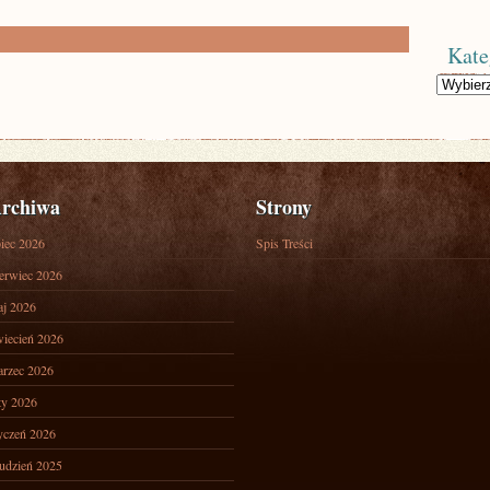
Kate
Kategorie
rchiwa
Strony
piec 2026
Spis Treści
erwiec 2026
j 2026
iecień 2026
rzec 2026
ty 2026
yczeń 2026
udzień 2025