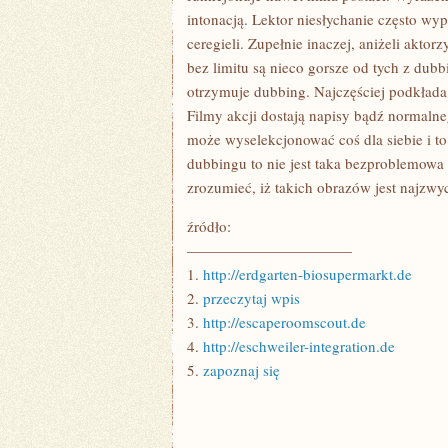
intonacją. Lektor niesłychanie często wy
ceregieli. Zupełnie inaczej, aniżeli akto
bez limitu są nieco gorsze od tych z dub
otrzymuje dubbing. Najczęściej podkłada
Filmy akcji dostają napisy bądź normalnego
może wyselekcjonować coś dla siebie i t
dubbingu to nie jest taka bezproblemowa
zrozumieć, iż takich obrazów jest najzwyc
źródło:
———————————
1.
http://erdgarten-biosupermarkt.de
2.
przeczytaj wpis
3.
http://escaperoomscout.de
4.
http://eschweiler-integration.de
5.
zapoznaj się