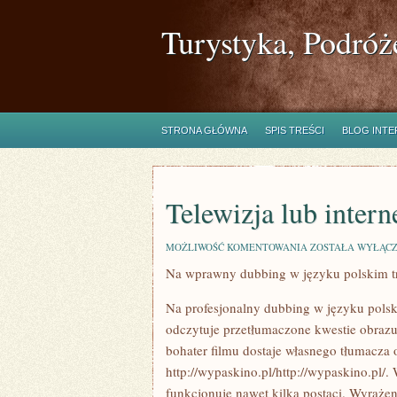
Turystyka, Podróż
STRONA GŁÓWNA
SPIS TREŚCI
BLOG INT
Telewizja lub inter
TELEWIZJA
MOŻLIWOŚĆ KOMENTOWANIA
ZOSTAŁA WYŁĄC
LUB
Na wprawny dubbing w języku polskim tr
INTERNET?
NIE
MUSISZ
Na profesjonalny dubbing w języku polsk
WYBIERAĆ
odczytuje przetłumaczone kwestie obraz
bohater filmu dostaje własnego tłumacza 
http://wypaskino.pl/http://wypaskino.pl/
funkcjonuje nawet kilka postaci. Wyraże