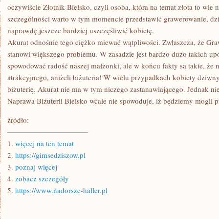
oczywiście Złotnik Bielsko, czyli osoba, która na temat złota to wi
szczególności warto w tym momencie przedstawić grawerowanie, dz
naprawdę jeszcze bardziej uszczęśliwić kobietę.
Akurat odnośnie tego ciężko miewać wątpliwości. Zwłaszcza, że Gra
stanowi większego problemu. W zasadzie jest bardzo dużo takich u
spowodować radość naszej małżonki, ale w końcu fakty są takie, że 
atrakcyjnego, aniżeli biżuteria! W wielu przypadkach kobiety dziwn
biżuterię. Akurat nie ma w tym niczego zastanawiającego. Jednak nie
Naprawa Biżuterii Bielsko wcale nie spowoduje, iż będziemy mogli pr
źródło:
———————————
1.
więcej na ten temat
2.
https://gimsedziszow.pl
3.
poznaj więcej
4.
zobacz szczegóły
5.
https://www.nadorsze-haller.pl