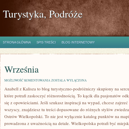
Turystyka, Podróże
STRONA GŁÓWNA
SPIS TREŚCI
BLOG INTERNETOWY
Września
WRZEŚNIA
MOŻLIWOŚĆ KOMENTOWANIA
ZOSTAŁA WYŁĄCZONA
Anabell z Kalisza to blog turystyczno-podróżniczy skupiony na sercu
które potrafi zaskoczyć różnorodnością. To kącik dla pasjonatów od
się z opowieściami. Jeśli szukasz inspiracji na wypad, chcesz zajrzeć
wszyscy, znajdziesz tu treści dopasowane do różnych stylów zwiedz
Ostrów Wielkopolski. To nie jest wyłącznie katalog punktów na mapi
prowadzona z uważnością na detale. Wielkopolska potrafi być miejs