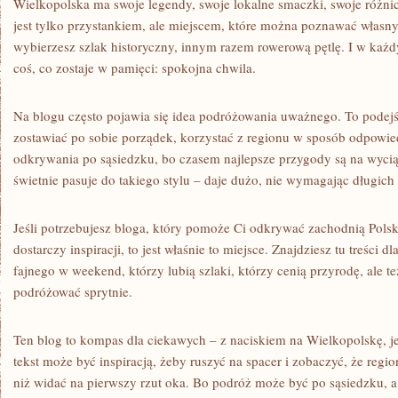
Wielkopolska ma swoje legendy, swoje lokalne smaczki, swoje różnic
jest tylko przystankiem, ale miejscem, które można poznawać włas
wybierzesz szlak historyczny, innym razem rowerową pętlę. I w każ
coś, co zostaje w pamięci: spokojna chwila.
Na blogu często pojawia się idea podróżowania uważnego. To podejśc
zostawiać po sobie porządek, korzystać z regionu w sposób odpowied
odkrywania po sąsiedzku, bo czasem najlepsze przygody są na wycią
świetnie pasuje do takiego stylu – daje dużo, nie wymagając długich
Jeśli potrzebujesz bloga, który pomoże Ci odkrywać zachodnią Polsk
dostarczy inspiracji, to jest właśnie to miejsce. Znajdziesz tu treści d
fajnego w weekend, którzy lubią szlaki, którzy cenią przyrodę, ale te
podróżować sprytnie.
Ten blog to kompas dla ciekawych – z naciskiem na Wielkopolskę, je
tekst może być inspiracją, żeby ruszyć na spacer i zobaczyć, że regi
niż widać na pierwszy rzut oka. Bo podróż może być po sąsiedzku, a