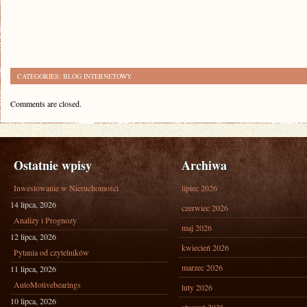
CATEGORIES:
BLOG INTERNETOWY
Comments are closed.
Ostatnie wpisy
Archiwa
Inwestowanie w Nieruchomości
lipiec 2026
14 lipca, 2026
czerwiec 2026
Analizy i Prognozy
maj 2026
12 lipca, 2026
kwiecień 2026
Pytania od czytelników
marzec 2026
11 lipca, 2026
AutoMotivebearings
luty 2026
10 lipca, 2026