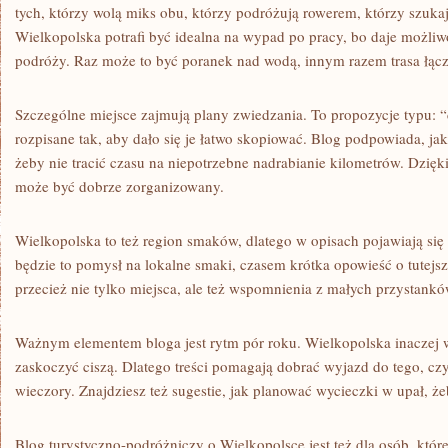
tych, którzy wolą miks obu, którzy podróżują rowerem, którzy szuk
Wielkopolska potrafi być idealna na wypad po pracy, bo daje możli
podróży. Raz może to być poranek nad wodą, innym razem trasa łącz
Szczególne miejsce zajmują plany zwiedzania. To propozycje typu: 
rozpisane tak, aby dało się je łatwo skopiować. Blog podpowiada, jak 
żeby nie tracić czasu na niepotrzebne nadrabianie kilometrów. Dzięk
może być dobrze zorganizowany.
Wielkopolska to też region smaków, dlatego w opisach pojawiają się
będzie to pomysł na lokalne smaki, czasem krótka opowieść o tutejs
przecież nie tylko miejsca, ale też wspomnienia z małych przystankó
Ważnym elementem bloga jest rytm pór roku. Wielkopolska inaczej w
zaskoczyć ciszą. Dlatego treści pomagają dobrać wyjazd do tego, czy
wieczory. Znajdziesz też sugestie, jak planować wycieczki w upał, 
Blog turystyczno-podróżniczy o Wielkopolsce jest też dla osób, które