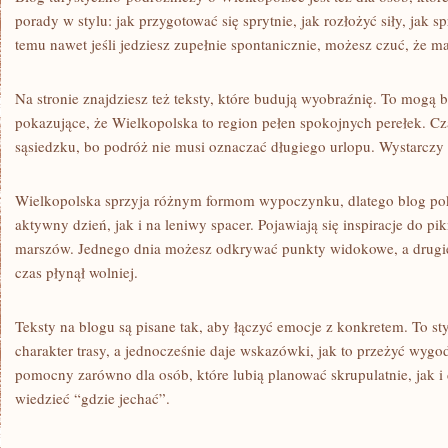
porady w stylu: jak przygotować się sprytnie, jak rozłożyć siły, jak 
temu nawet jeśli jedziesz zupełnie spontanicznie, możesz czuć, że m
Na stronie znajdziesz też teksty, które budują wyobraźnię. To mogą 
pokazujące, że Wielkopolska to region pełen spokojnych perełek. C
sąsiedzku, bo podróż nie musi oznaczać długiego urlopu. Wystarczy 
Wielkopolska sprzyja różnym formom wypoczynku, dlatego blog po
aktywny dzień, jak i na leniwy spacer. Pojawiają się inspiracje do pi
marszów. Jednego dnia możesz odkrywać punkty widokowe, a drugie
czas płynął wolniej.
Teksty na blogu są pisane tak, aby łączyć emocje z konkretem. To s
charakter trasy, a jednocześnie daje wskazówki, jak to przeżyć wygod
pomocny zarówno dla osób, które lubią planować skrupulatnie, jak i 
wiedzieć “gdzie jechać”.