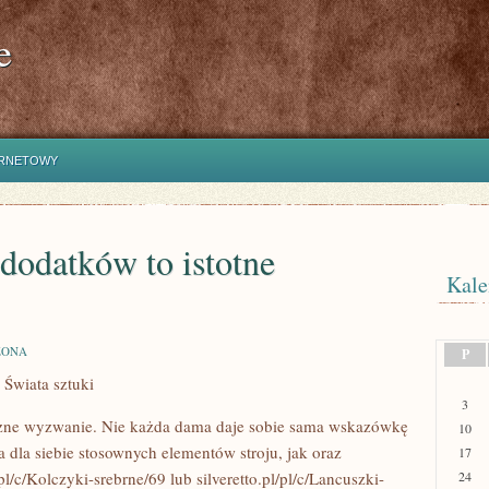
e
ERNETOWY
dodatków to istotne
Kale
ZONA
P
 Świata sztuki
3
zne wyzwanie. Nie każda dama daje sobie sama wskazówkę
10
a dla siebie stosownych elementów stroju, jak oraz
17
l/c/Kolczyki-srebrne/69 lub silveretto.pl/pl/c/Lancuszki-
24