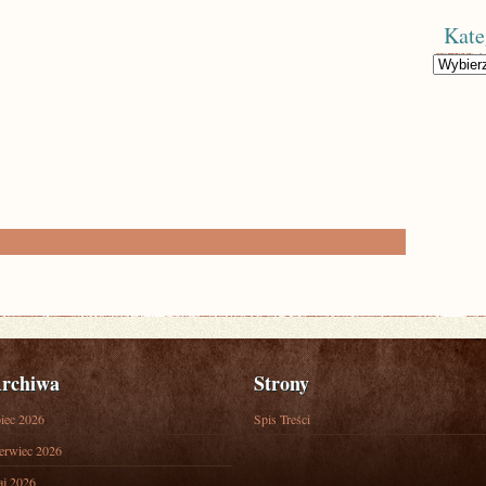
Kate
Kategorie
rchiwa
Strony
piec 2026
Spis Treści
erwiec 2026
j 2026