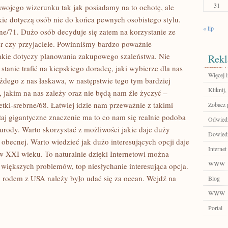
31
wojego wizerunku tak jak posiadamy na to ochotę, ale
akie dotyczą osób nie do końca pewnych osobistego stylu.
« lip
rne/71. Dużo osób decyduje się zatem na korzystanie ze
r czy przyjaciele. Powinniśmy bardzo poważnie
akie dotyczy planowania zakupowego szaleństwa. Nie
Rekl
tanie trafić na kiepskiego doradcę, jaki wybierze dla nas
Więcej 
ażdego z nas łaskawa, w następstwie tego tym bardziej
Kliknij,
 jakim na nas zależy oraz nie będą nam źle życzyć –
etki-srebrne/68. Łatwiej idzie nam przeważnie z takimi
Zobacz 
utaj gigantyczne znaczenie ma to co nam się realnie podoba
Odwiedź
 urody. Warto skorzystać z możliwości jakie daje duży
Dowiedz 
obecnej. Warto wiedzieć jak dużo interesujących opcji daje
Internet
 w XXI wieku. To naturalnie dzięki Internetowi można
WWW
większych problemów, top niesłychanie interesująca opcja.
hy rodem z USA należy było udać się za ocean. Wejdź na
Blog
WWW
Portal