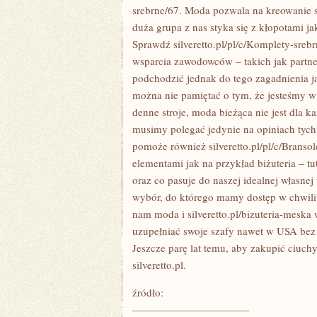
srebrne/67. Moda pozwala na kreowanie s
duża grupa z nas styka się z kłopotami j
Sprawdź silveretto.pl/pl/c/Komplety-sreb
wsparcia zawodowców – takich jak partne
podchodzić jednak do tego zagadnienia j
można nie pamiętać o tym, że jesteśmy w s
denne stroje, moda bieżąca nie jest dla k
musimy polegać jedynie na opiniach tych,
pomoże również silveretto.pl/pl/c/Bransol
elementami jak na przykład biżuteria – t
oraz co pasuje do naszej idealnej własnej
wybór, do którego mamy dostęp w chwili 
nam moda i silveretto.pl/bizuteria-meska
uzupełniać swoje szafy nawet w USA bez 
Jeszcze parę lat temu, aby zakupić ciuc
silveretto.pl.
źródło:
———————————