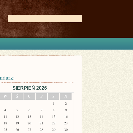
ndarz:
SIERPIEŃ 2026
W
Ś
C
P
S
N
1
2
4
5
6
7
8
9
11
12
13
14
15
16
18
19
20
21
22
23
25
26
27
28
29
30