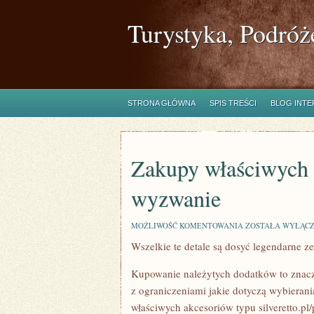
Turystyka, Podróż
STRONA GŁÓWNA
SPIS TREŚCI
BLOG INT
Zakupy właściwych 
wyzwanie
ZAKUPY
MOŻLIWOŚĆ KOMENTOWANIA
ZOSTAŁA WYŁĄC
WŁAŚCIWYCH
Wszelkie te detale są dosyć legendarne ze
DODATKÓW
TO
ISTOTNE
Kupowanie należytych dodatków to znac
WYZWANIE
z ograniczeniami jakie dotyczą wybierani
właściwych akcesoriów typu silveretto.pl/p