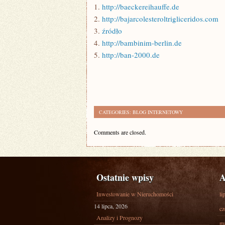
1.
http://baeckereihauffe.de
2.
http://bajarcolesteroltrigliceridos.com
3.
źródło
4.
http://bambinim-berlin.de
5.
http://ban-2000.de
CATEGORIES:
BLOG INTERNETOWY
Comments are closed.
Ostatnie wpisy
A
Inwestowanie w Nieruchomości
li
14 lipca, 2026
cz
Analizy i Prognozy
ma