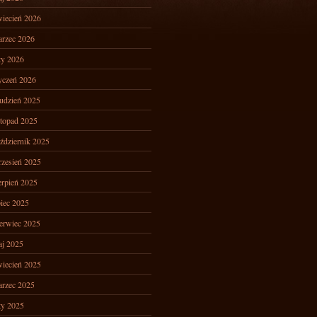
iecień 2026
rzec 2026
ty 2026
yczeń 2026
udzień 2025
stopad 2025
ździernik 2025
zesień 2025
erpień 2025
piec 2025
erwiec 2025
j 2025
iecień 2025
rzec 2025
ty 2025