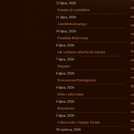
12 lipca, 2026
kw
Pytania od czytelników
ma
11 lipca, 2026
AutoMotivebearings
lu
10 lipca, 2026
st
Poradniki Budowlane
gr
8 lipca, 2026
li
Jak wybierać zabawki dla dziecka
7 lipca, 2026
pa
Singapur
wr
6 lipca, 2026
si
Nowoczesna Przestępczość
li
4 lipca, 2026
Dieta i odżywianie
cz
4 lipca, 2026
ma
Bolesławiec
kw
2 lipca, 2026
ma
Ciekawostki i Giganty Świata
lu
30 czerwca, 2026