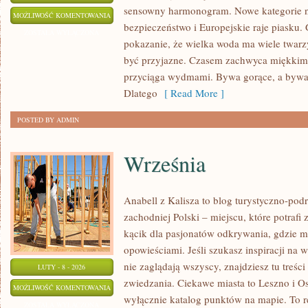
sensowny harmonogram. Nowe kategorie na
BAŁTYK
MOŻLIWOŚĆ KOMENTOWANIA
bezpieczeństwo i Europejskie raje piasku. 
BEZ
ZOSTAŁA WYŁĄCZONA
pokazanie, że wielka woda ma wiele twarzy
TAJEMNIC
być przyjazne. Czasem zachwyca miękkim
przyciąga wydmami. Bywa gorące, a bywa 
Dlatego
[ Read More ]
POSTED BY ADMIN
Września
Anabell z Kalisza to blog turystyczno-pod
zachodniej Polski – miejscu, które potrafi
kącik dla pasjonatów odkrywania, gdzie m
opowieściami. Jeśli szukasz inspiracji na 
nie zaglądają wszyscy, znajdziesz tu treś
LUTY - 8 - 2026
zwiedzania. Ciekawe miasta to Leszno i Os
WRZEŚNIA
MOŻLIWOŚĆ KOMENTOWANIA
wyłącznie katalog punktów na mapie. To r
ZOSTAŁA WYŁĄCZONA