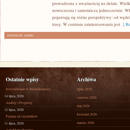
prowadzona z uważnością na detale. Wielko
nowoczesna i samotnicza jednocześnie. Wła
pojawiają się różne perspektywy: od wędr
trasy. W centrum zainteresowania jest
[ Re
POSTED BY ADMIN
Ostatnie wpisy
Archiwa
Inwestowanie w Nieruchomości
lipiec 2026
14 lipca, 2026
czerwiec 2026
Analizy i Prognozy
maj 2026
12 lipca, 2026
kwiecień 2026
Pytania od czytelników
marzec 2026
11 lipca, 2026
AutoMotivebearings