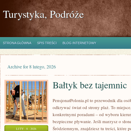
Turystyka, Podróże
STRONA GŁÓWNA
SPIS TREŚCI
BLOG INTERNETOWY
Archive for 8 lutego, 2026
Bałtyk bez tajemnic
PensjonatPolonia.pl to przewodnik dla osó
odkrywać świat od strony plaż. To miejsce,
konkretnymi poradami – od wyboru kierun
bezpieczne pływanie. Jeśli marzysz o sł
Śródziemnym, znajdziesz tu treści, które
LUTY - 8 - 2026