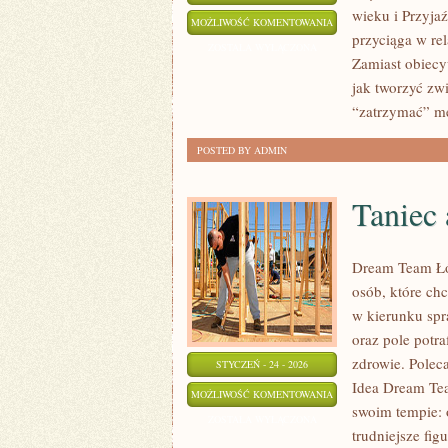
wieku i Przyjaź
ZWIĄZKI
MOŻLIWOŚĆ KOMENTOWANIA
przyciąga w rel
W
ZOSTAŁA WYŁĄCZONA
Zamiast obiecy
DOJRZAŁYM
jak tworzyć zw
WIEKU
“zatrzymać” mę
POSTED BY ADMIN
Taniec 
Dream Team Łód
osób, które chc
w kierunku spra
oraz pole potraf
zdrowie. Poleca
STYCZEŃ - 24 - 2026
Idea Dream Tea
TANIEC
MOŻLIWOŚĆ KOMENTOWANIA
swoim tempie: 
AMATORSKI
ZOSTAŁA WYŁĄCZONA
trudniejsze fig