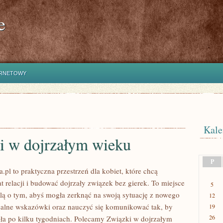
e
ERNETOWY
Kale
i w dojrzałym wieku
P
.pl to praktyczna przestrzeń dla kobiet, które chcą
 relacji i budować dojrzały związek bez gierek. To miejsce
5
lą o tym, abyś mogła zerknąć na swoją sytuację z nowego
12
realne wskazówki oraz nauczyć się komunikować tak, by
19
26
ała po kilku tygodniach. Polecamy Związki w dojrzałym