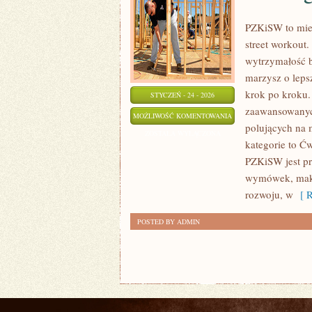
PZKiSW to miej
street workout.
wytrzymałość b
marzysz o lepsz
krok po kroku.
STYCZEŃ - 24 - 2026
zaawansowanych
TRENING
MOŻLIWOŚĆ KOMENTOWANIA
polujących na 
SIŁOWY
ZOSTAŁA WYŁĄCZONA
kategorie to Ć
PZKiSW jest p
wymówek, maksi
rozwoju, w
[ R
POSTED BY ADMIN