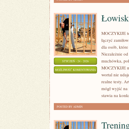
Łowisk
MOCZYKIJE to n
łączyć zamiło
dla osób, które
Niezależnie od 
muchówka, poł
STYCZEŃ - 24 - 2026
MOCZYKIJE ma w
ŁOWISKA
MOŻLIWOŚĆ KOMENTOWANIA
wortal nie udaj
W
ZOSTAŁA WYŁĄCZONA
realne testy. A
POLSCE
mógł wyjść na
stawia na konkr
POSTED BY ADMIN
Trening