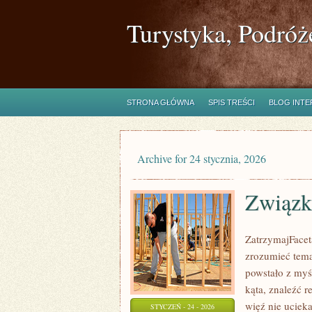
Turystyka, Podróż
STRONA GŁÓWNA
SPIS TREŚCI
BLOG INT
Archive for 24 stycznia, 2026
Związk
ZatrzymajFaceta
zrozumieć temat
powstało z myś
kąta, znaleźć 
więź nie uciek
STYCZEŃ - 24 - 2026