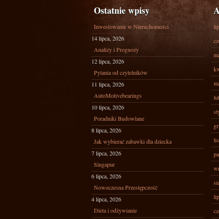
Ostatnie wpisy
A
Inwestowanie w Nieruchomości
li
14 lipca, 2026
cz
Analizy i Prognozy
ma
12 lipca, 2026
kw
Pytania od czytelników
ma
11 lipca, 2026
AutoMotivebearings
lu
10 lipca, 2026
st
Poradniki Budowlane
gr
8 lipca, 2026
li
Jak wybierać zabawki dla dziecka
7 lipca, 2026
pa
Singapur
wr
6 lipca, 2026
si
Nowoczesna Przestępczość
li
4 lipca, 2026
Dieta i odżywianie
cz