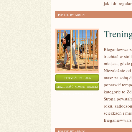
jak i do regula
POSTED BY ADMIN
Trening
Bieganiewwarsz
truchtać w stol
miejsce, gdzie
Niezależnie od 
masz za sobą d
STYCZEŃ - 24 - 2026
poprawić tempo
TRENING
MOŻLIWOŚĆ KOMENTOWANIA
kategorie to Z
DLA
ZOSTAŁA WYŁĄCZONA
Strona powstał
SENIORÓW
roku, zatłoczo
ścieżkach i mie
Bieganiewwars
POSTED BY ADMIN