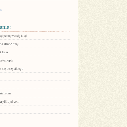
 »
ama:
aj pełną wersję tutaj
na stronę tutaj
 teraz
pełen opis
 się wszystkiego
uriel.com
heryljfloyd.com