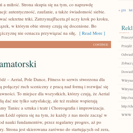
ń a miłość. Strona skupia się na tym, co naprawdę
« gru
lut
acji: autentyczność, zaufanie, a także świadomość siebie.
wać sekretne triki, ZatrzymajFaceta.pl uczy krok po kroku,
iązek, w którym obie strony czują się docenione. Bo
Rekl
żczyznę nie oznacza przywiązać na siłę,
[ Read More ]
Przeczyt
CONTINUE
Przejdź 
Odwiedź
amatorski
Zobacz 
Dowiedz
ź – Aerial, Pole Dance, Fitness to serwis stworzona dla
Witryna
ą połączyć ruch sceniczny z pracą nad formą i rozwijać się
Witryna
wności. To miejsce dla wszystkich, którzy czują, że Aerial
http://x
ią dać nie tylko satysfakcję, ale też realnie wspierają
http://c
my Taniec a sztuka i teatr i Choreografia i improwizacja.
m Łódź opiera się na tym, że każdy z nas może zacząć w
WWW
od nauki fundamentów, przez regularny progres, aż po
ury. Strona jest skierowana zarówno do startujących od zera,