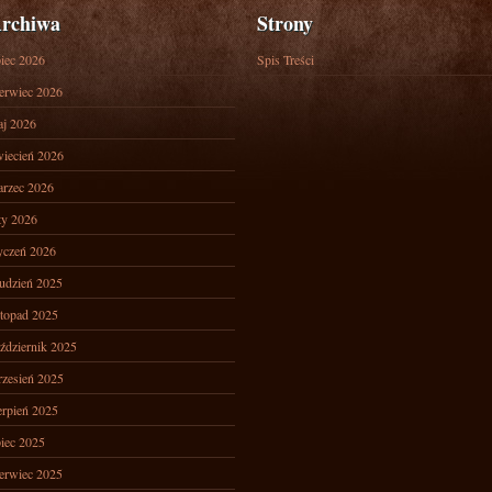
rchiwa
Strony
piec 2026
Spis Treści
erwiec 2026
j 2026
iecień 2026
rzec 2026
ty 2026
yczeń 2026
udzień 2025
stopad 2025
ździernik 2025
zesień 2025
erpień 2025
piec 2025
erwiec 2025