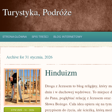
Turystyka, Podróże
STRONA GŁÓWNA
SPIS TREŚCI
BLOG INTERNETOWY
Archive for 31 stycznia, 2026
Hinduizm
Droga z Jezusem to blog religijny, który
dniu i w duchowej wędrówce. To miejsce dl
do Pana, pogłębiać relację z Jezusem oraz
Słowa Bożego. Cała idea opiera się na tym,
przypisem do życia, ale ścieżką, którą mo
STYCZEŃ - 31 - 2026