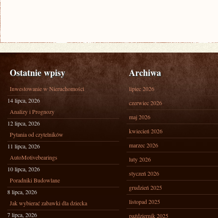
Ostatnie wpisy
Archiwa
Inwestowanie w Nieruchomości
lipiec 2026
14 lipca, 2026
czerwiec 2026
Analizy i Prognozy
maj 2026
12 lipca, 2026
kwiecień 2026
Pytania od czytelników
marzec 2026
11 lipca, 2026
AutoMotivebearings
luty 2026
10 lipca, 2026
styczeń 2026
Poradniki Budowlane
grudzień 2025
8 lipca, 2026
listopad 2025
Jak wybierać zabawki dla dziecka
7 lipca, 2026
październik 2025