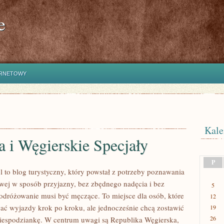
e
ERNETOWY
Kale
 i Węgierskie Specjały
P
 to blog turystyczny, który powstał z potrzeby poznawania
ej w sposób przyjazny, bez zbędnego nadęcia i bez
5
odróżowanie musi być męczące. To miejsce dla osób, które
12
wać wyjazdy krok po kroku, ale jednocześnie chcą zostawić
19
26
niespodziankę. W centrum uwagi są Republika Węgierska,