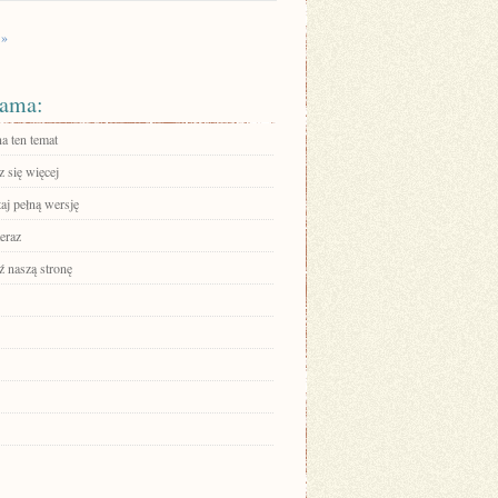
 »
ama:
a ten temat
 się więcej
aj pełną wersję
eraz
 naszą stronę