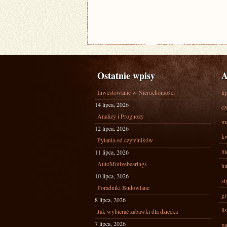
Ostatnie wpisy
A
Inwestowanie w Nieruchomości
li
14 lipca, 2026
cz
Analizy i Prognozy
ma
12 lipca, 2026
kw
Pytania od czytelników
ma
11 lipca, 2026
AutoMotivebearings
lu
10 lipca, 2026
st
Poradniki Budowlane
gr
8 lipca, 2026
li
Jak wybierać zabawki dla dziecka
7 lipca, 2026
pa