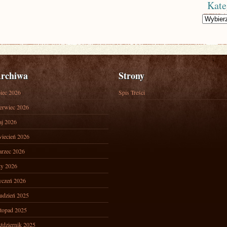
Kate
Kategorie
rchiwa
Strony
piec 2026
Spis Treści
erwiec 2026
j 2026
iecień 2026
rzec 2026
ty 2026
yczeń 2026
udzień 2025
stopad 2025
ździernik 2025