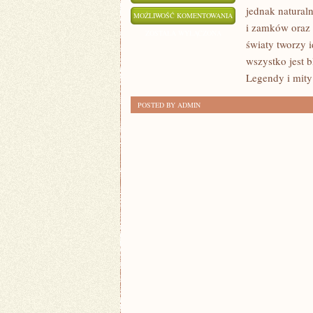
jednak naturaln
KUCHNIA
MOŻLIWOŚĆ KOMENTOWANIA
i zamków oraz k
I
ZOSTAŁA WYŁĄCZONA
światy tworzy 
WĘGIERSKIE
wszystko jest 
SPECJAŁY
Legendy i mity 
POSTED BY ADMIN