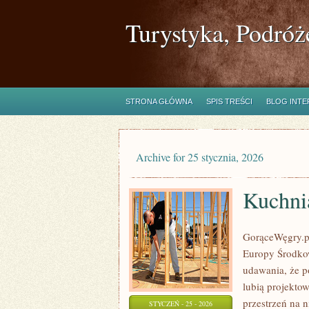
Turystyka, Podróż
STRONA GŁÓWNA
SPIS TREŚCI
BLOG INT
Archive for 25 stycznia, 2026
Kuchnia
GorąceWęgry.pl
Europy Środkow
udawania, że p
lubią projekto
przestrzeń na 
STYCZEŃ - 25 - 2026