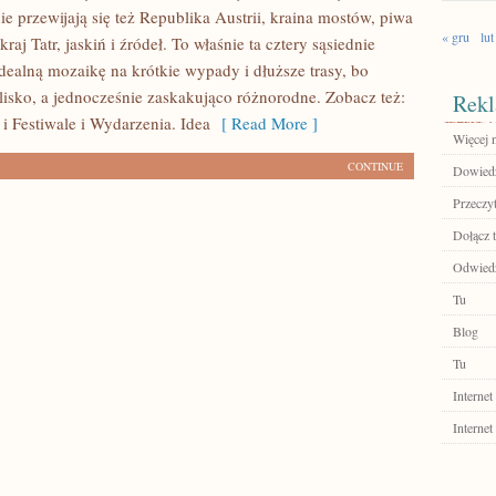
ie przewijają się też Republika Austrii, kraina mostów, piwa
« gru
lut
raj Tatr, jaskiń i źródeł. To właśnie ta cztery sąsiednie
idealną mozaikę na krótkie wypady i dłuższe trasy, bo
blisko, a jednocześnie zaskakująco różnorodne. Zobacz też:
Rekl
i Festiwale i Wydarzenia. Idea
[ Read More ]
Więcej n
CONTINUE
Dowiedz
Przeczyt
Dołącz t
Odwiedź
Tu
Blog
Tu
Internet
Internet