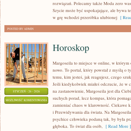
rozwiązań. Polecamy także Moda zero wast
WASTE
Szycie może być uspokajające, ale bywa te
w grę wchodzi przeróbka ulubionej
[ Read
POSTED BY ADMIN
Horoskop
Margoseila to miejsce w online, w którym
nowo. To portal, który powstał z myślą o 
temu, kim jesteś, jak reagujesz, czego szu
Jeśli kiedykolwiek miałeś odczucie, że w 
na zastanowienie, Margoseila jest dla Ciebi
STYCZEŃ - 26 - 2026
suchych porad, lecz kompas, która pomaga
HOROSKOP
MOŻLIWOŚĆ KOMENTOWANIA
zamieniać chaos w klarowność. Ciekawe ka
ZOSTAŁA WYŁĄCZONA
i Przewidywania dla świata. Na Margoseila
psychice człowieka podaną tak, by była pr
głęboka. To świat dla osób,
[ Read More ]