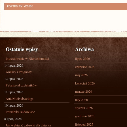
POSTED BY ADMIN
Ostatnie wpisy
Archiwa
Inwestowanie w Nieruchomości
lipiec 2026
14 lipca, 2026
czerwiec 2026
Analizy i Prognozy
maj 2026
12 lipca, 2026
kwiecień 2026
Pytania od czytelników
marzec 2026
11 lipca, 2026
AutoMotivebearings
luty 2026
10 lipca, 2026
styczeń 2026
Poradniki Budowlane
grudzień 2025
8 lipca, 2026
listopad 2025
Jak wybierać zabawki dla dziecka