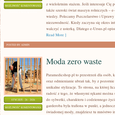
z wieloletnim stażem. Jeśli interesuje Cię 
ZRÓWNOWAŻONE
MOŻLIWOŚĆ KOMENTOWANIA
także szeroki świat maszyn rolniczych – 
ROLNICTWO
ZOSTAŁA WYŁĄCZONA
wiedzy. Polecamy Pszczelarstwo i Uprawy i
niezawodność. Kiedy zaczyna się okres int
walczyć z usterką. Dlatego e-Ursus.pl opi
Read More ]
POSTED BY ADMIN
Moda zero waste
Paramedicshop.pl to przestrzeń dla osób, k
oraz odmienianie ubrań tak, by z pozorni
unikalne stylizacje. To strona, na której li
radość z tego, że własnymi rękami można s
do sylwetki, charakteru i codziennego życi
STYCZEŃ - 26 - 2026
garderoba była trafiona w punkt, a jednoc
MODA
MOŻLIWOŚĆ KOMENTOWANIA
świadomej mody, znajdziesz tu mnóstwo in
ZERO
ZOSTAŁA WYŁĄCZONA