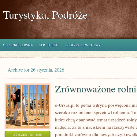
Turystyka, Podróże
STRONA GŁÓWNA
SPIS TREŚCI
BLOG INTERNETOWY
Archive for 26 stycznia, 2026
Zrównoważone rolni
e-Ursus.pl to pełna witryna poświęcona 
szeroko rozumianej sprzętowi rolnemu. To
które chcą opanować temat urządzeń roln
nadęcia, za to z naciskiem na rzeczywiste
poradniki zarówno dla nowych użytkownik
STYCZEŃ - 26 - 2026